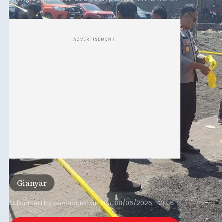
istrinya.
ADVERTISEMENT
Gianyar
Submitted by
contributor
on
Thu, 08/06/2026 - 21:06