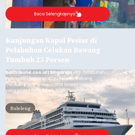
Buleleng.
Baca Selengkapnya
Kunjungan Kapal Pesiar di
Pelabuhan Celukan Bawang
Tumbuh 25 Persen
balitribune.coo.id I Singaraja -
PT Pelabuhan
Indonesia (Persero) atau Pelindo Cabang
Celukan Bawang mencatat kinerja operasional
yang positif hingga Juli 2026. Peningkatan terlihat
dari arus kapal yang mencapai 1,48 juta Gross
Tonnage (GT), atau tumbuh 12,4 persen
Buleleng
dibandingkan periode yang sama tahun lalu
yang tercatat sebesar 1,32 juta GT.
Submitted by
contributor
on
Thu, 08/06/2026 - 20:41