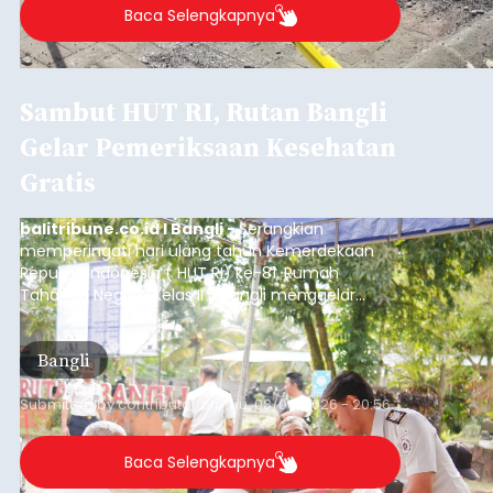
Baca Selengkapnya
Sambut HUT RI, Rutan Bangli
Gelar Pemeriksaan Kesehatan
Gratis
balitribune.co.id I Bangli -
Serangkian
memperingati hari ulang tahun Kemerdekaan
Republik Indonesia ( HUT RI) ke-81, Rumah
Tahanan Negara Kelas II B Bangli menggelar
kegiatan pemeriksaan kesehatan gratis, Rabu
(6/8/2026).
Bangli
Submitted by
contributor
on
Thu, 08/06/2026 - 20:56
Baca Selengkapnya