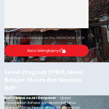
Submitted by
contributor
on
Thu, 08/06/2026 - 21:31
Baca Selengkapnya
Lewat Program TPBIS, Siswa
Belajar Aksara dan Masatua
Bali
balitribune.co.id I Denpasar
– Upaya
melestarikan Bahasa dan Aksara Bali terus
diperkuat Dinas Perpustakaan dan Kearsipan