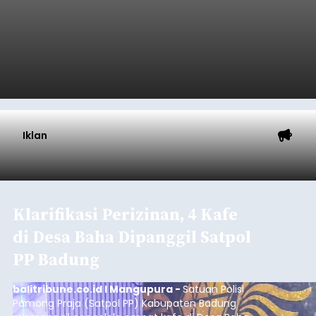
Iklan
Klarifikasi Perizinan, 4 Kafe
di Desa Baha Dipanggil Satpol
PP Badung
balitribune.co.id I Mangupura -
Satuan Polisi
Pamong Praja (Satpol PP) Kabupaten Badung