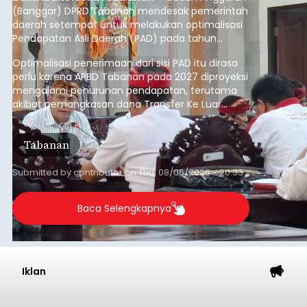
(Banggar) DPRD Tabanan mendesak pemerintah
daerah setempat untuk melakukan optimalisasi
Pendapatan Asli Daerah (PAD) pada tahun
anggaran 2027.
Optimalisasi penerimaan dari sisi PAD itu dirasa
perlu karena APBD Tabanan pada 2027 diproyeksi
mengalami penurunan pendapatan, terutama
akibat pemangkasan dana Transfer Ke Luar
Daerah (TKD) dari pemerintah pusat.
Tabanan
Submitted by
contributor
on
Thu, 08/06/2026 - 20:33
Baca Selengkapnya
Iklan