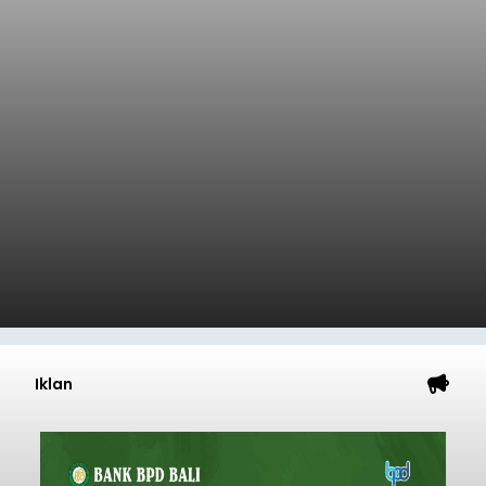
Iklan