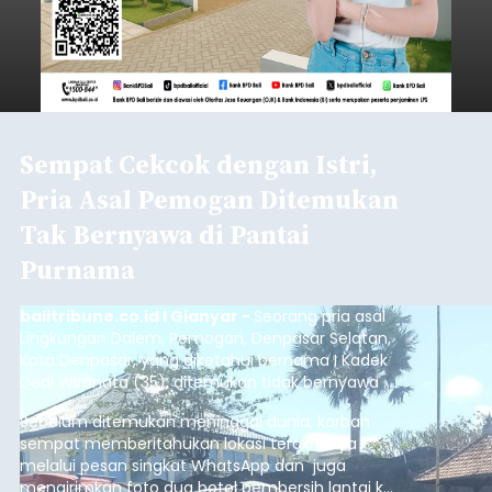
Sempat Cekcok dengan Istri,
Pria Asal Pemogan Ditemukan
Tak Bernyawa di Pantai
Purnama
balitribune.co.id I Gianyar -
Seorang pria asal
Lingkungan Dalem, Pemogan, Denpasar Selatan,
Kota Denpasar, yang diketahui bernama I Kadek
Dedi Wiranata (35), ditemukan tidak bernyawa di
pesisir Pantai Purnama, Sukawati.
Sebelum ditemukan meninggal dunia, korban
sempat memberitahukan lokasi terakhirnya
melalui pesan singkat WhatsApp dan juga
mengirimkan foto dua botol pembersih lantai ke