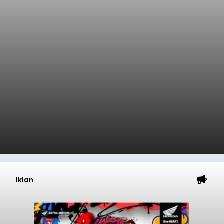
Iklan