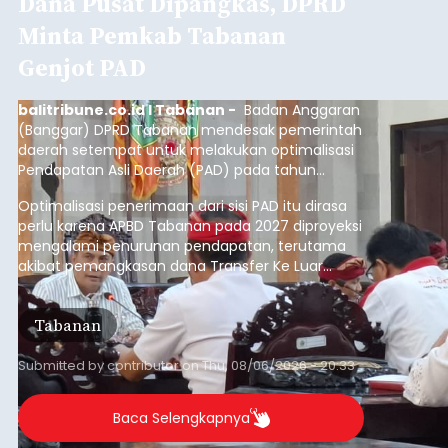
Dana Pusat Dipangkas, DPRD
Minta Pemkab Tabanan
Genjot PAD
balitribune.co.id I Tabanan -
Badan Anggaran
(Banggar) DPRD Tabanan mendesak pemerintah
daerah setempat untuk melakukan optimalisasi
Pendapatan Asli Daerah (PAD) pada tahun
anggaran 2027.
Optimalisasi penerimaan dari sisi PAD itu dirasa
perlu karena APBD Tabanan pada 2027 diproyeksi
mengalami penurunan pendapatan, terutama
akibat pemangkasan dana Transfer Ke Luar
Daerah (TKD) dari pemerintah pusat.
Tabanan
Submitted by
contributor
on
Thu, 08/06/2026 - 20:33
Baca Selengkapnya