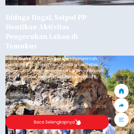
Diduga Ilegal, Satpol PP
Hentikan Aktivitas
Pengerukan Lahan di
Temukus
balitribune.co.id I Singaraja -
Pemerintah
Kabupaten Buleleng menghentikan aktivitas
pengerukan lahan di Banjar Dinas Bingin Banjah,
Desa Temukus, Kecamatan Banjar, setelah
ditemukan indikasi kegiatan pengambilan
material yang tidak sesuai dengan peruntukan
Buleleng
kawasan.
Submitted by
contributor
on
Thu, 08/06/2026 - 20:29
Baca Selengkapnya