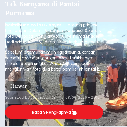
Tak Bernyawa di Pantai
Purnama
balitribune.co.id I Gianyar -
Seorang pria asal
Lingkungan Dalem, Pemogan, Denpasar Selatan,
Kota Denpasar, yang diketahui bernama I Kadek
Dedi Wiranata (35), ditemukan tidak bernyawa di
pesisir Pantai Purnama, Sukawati.
Sebelum ditemukan meninggal dunia, korban
sempat memberitahukan lokasi terakhirnya
melalui pesan singkat WhatsApp dan juga
mengirimkan foto dua botol pembersih lantai ke
istrinya.
Gianyar
Submitted by
contributor
on
Thu, 08/06/2026 - 21:06
Baca Selengkapnya