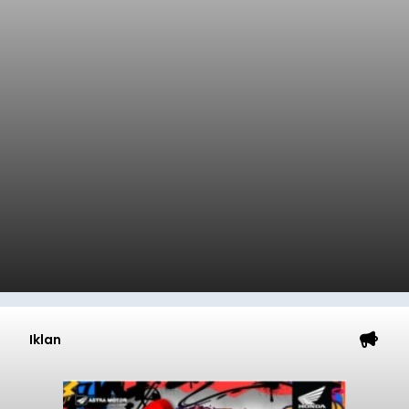
Iklan