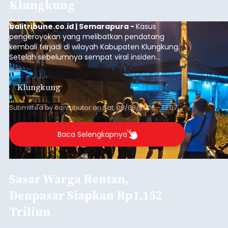
Klungkung
balitribune.co.id | Semarapura -
Kasus
pengeroyokan yang melibatkan pendatang
kembali terjadi di wilayah Kabupaten Klungkung.
Setelah sebelumnya sempat viral insiden
keributan di barat Pasar Galiran, peristiwa serupa
kini menimpa seorang pemuda asal Kabupaten
Klungkung
Sumba Barat Daya (SBD), Nusa Tenggara Timur
(NTT).
Submitted by
contributor
on
Sat, 08/08/2026 - 13:07
Baca Selengkapnya
Sasar Warga Rentan,
Denpasar Siapkan Rp1,152
Triliun