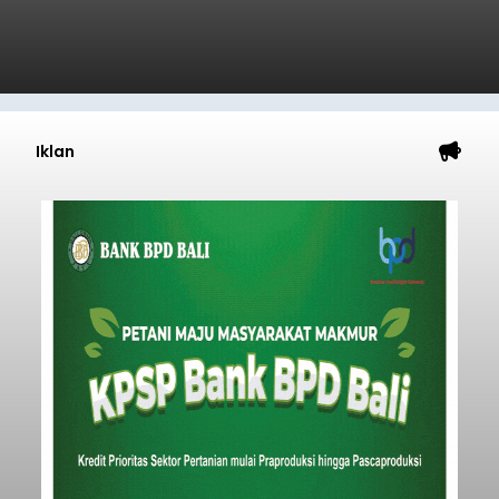
Iklan