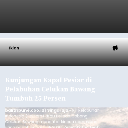
Iklan
Kunjungan Kapal Pesiar di
Pelabuhan Celukan Bawang
Tumbuh 25 Persen
balitribune.coo.id I Singaraja -
PT Pelabuhan
Indonesia (Persero) atau Pelindo Cabang
Celukan Bawang mencatat kinerja operasional
yang positif hingga Juli 2026. Peningkatan terlihat