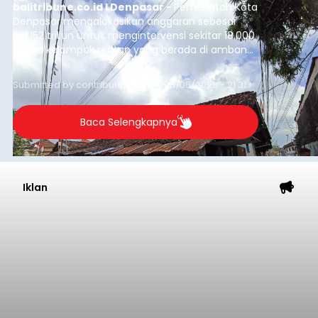
balitribune.co.id I Denpasar -
Pemerintah Kota
Denpasar mengalokasikan anggaran sebesar
Rp1,152 triliun untuk mengintervensi sekitar 18.000
warga kelompok rentan yang berada di ambang
garis kemiskinan. Langkah strategis ini diambil
guna menjaga masyarakat yang berada pada
Submitted by
contributor
on
Thu, 08/06/2026 - 21:31
kelompok desil 5 dan 6 tersebut agar tidak
merosot ke kategori miskin.
Baca Selengkapnya
Iklan