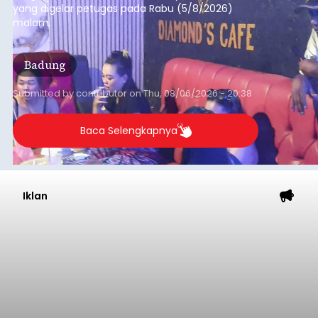
yang digelar petugas pada Rabu (5/8/2026)
malam.
Badung
Submitted by
contributor
on
Thu, 08/06/2026 - 20:38
Baca Selengkapnya
Iklan