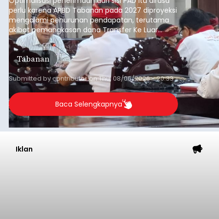
Optimalisasi penerimaan dari sisi PAD itu dirasa
perlu karena APBD Tabanan pada 2027 diproyeksi
mengalami penurunan pendapatan, terutama
akibat pemangkasan dana Transfer Ke Luar
Daerah (TKD) dari pemerintah pusat.
Tabanan
Submitted by
contributor
on
Thu, 08/06/2026 - 20:33
Baca Selengkapnya
Iklan