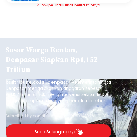
Swipe untuk lihat berita lainnya
Sasar Warga Rentan,
Denpasar Siapkan Rp1,152
Triliun
balitribune.co.id I Denpasar -
Pemerintah Kota
Denpasar mengalokasikan anggaran sebesar
Rp1,152 triliun untuk mengintervensi sekitar 18.000
warga kelompok rentan yang berada di ambang
garis kemiskinan. Langkah strategis ini diambil
guna menjaga masyarakat yang berada pada
Submitted by
contributor
on
Thu, 08/06/2026 - 21:31
kelompok desil 5 dan 6 tersebut agar tidak
merosot ke kategori miskin.
Baca Selengkapnya