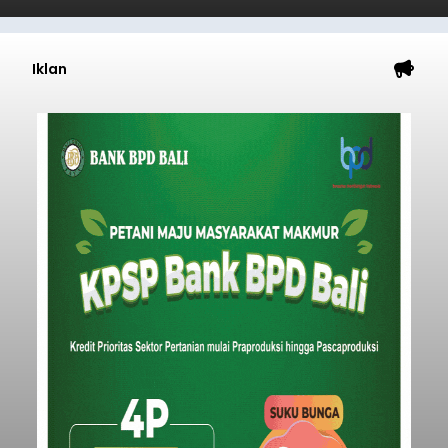
Iklan