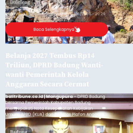
Buleleng
kawasan.
Submitted by
contributor
on
Thu, 08/06/2026 - 20:29
Baca Selengkapnya
Belanja 2027 Tembus Rp14
Triliun, DPRD Badung Wanti-
wanti Pemerintah Kelola
Anggaran Secara Cermat
balitribune.co.id | Mangupura
- DPRD Badung
bersama Pemerintah Kabupaten Badung
menyepakati Nota Kesepakatan Kebijakan
Umum APBD (KUA) dan Prioritas Plafon Anggaran
Sementara (PPAS) Tahun Anggaran 2027 dalam
rapat paripurna yang digelar di Gedung DPRD
Badung
Badung, Kamis (6/8/2026).