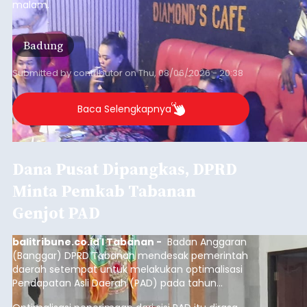
malam.
Badung
Submitted by
contributor
on
Thu, 08/06/2026 - 20:38
Baca Selengkapnya
Dana Pusat Dipangkas, DPRD
Minta Pemkab Tabanan
Genjot PAD
balitribune.co.id I Tabanan -
Badan Anggaran
(Banggar) DPRD Tabanan mendesak pemerintah
daerah setempat untuk melakukan optimalisasi
Pendapatan Asli Daerah (PAD) pada tahun
anggaran 2027.