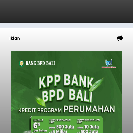
Iklan