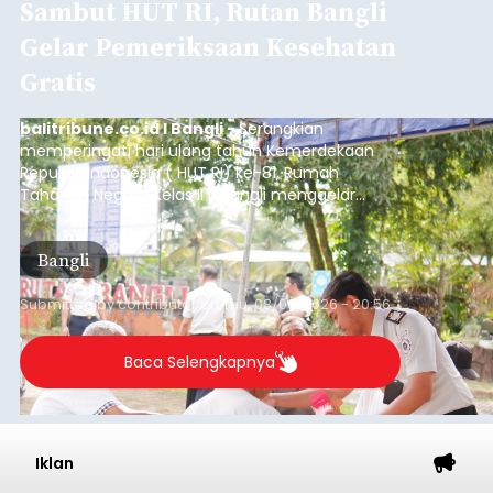
Sambut HUT RI, Rutan Bangli
Gelar Pemeriksaan Kesehatan
Gratis
balitribune.co.id I Bangli -
Serangkian
memperingati hari ulang tahun Kemerdekaan
Republik Indonesia ( HUT RI) ke-81, Rumah
Tahanan Negara Kelas II B Bangli menggelar
kegiatan pemeriksaan kesehatan gratis, Rabu
(6/8/2026).
Bangli
Submitted by
contributor
on
Thu, 08/06/2026 - 20:56
Baca Selengkapnya
Iklan