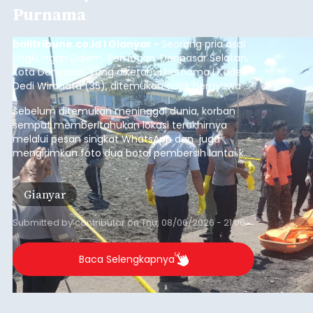
Purnama
balitribune.co.id I Gianyar -
Seorang pria asal
Lingkungan Dalem, Pemogan, Denpasar Selatan,
Kota Denpasar, yang diketahui bernama I Kadek
Dedi Wiranata (35), ditemukan tidak bernyawa di
pesisir Pantai Purnama, Sukawati.
Sebelum ditemukan meninggal dunia, korban
sempat memberitahukan lokasi terakhirnya
melalui pesan singkat WhatsApp dan juga
mengirimkan foto dua botol pembersih lantai ke
istrinya.
Gianyar
Submitted by
contributor
on
Thu, 08/06/2026 - 21:06
Baca Selengkapnya