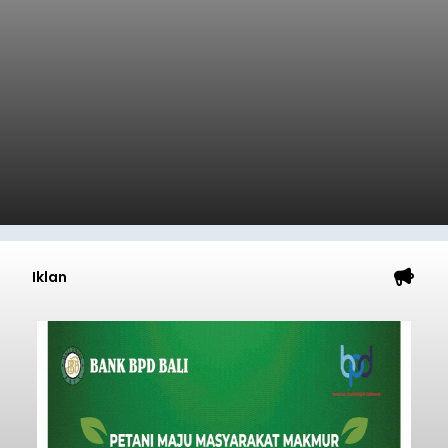
Iklan