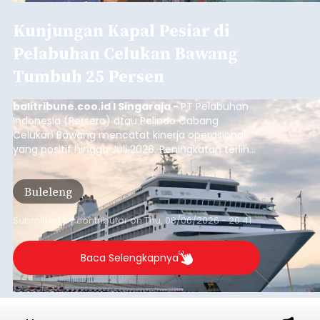
Kunjungan Kapal Pesiar di
Pelabuhan Celukan Bawang
Tumbuh 25 Persen
balitribune.coo.id I Singaraja -
PT Pelabuhan
Indonesia (Persero) atau Pelindo Cabang
Celukan Bawang mencatat kinerja operasional
yang positif hingga Juli 2026. Peningkatan terlihat
dari arus kapal yang mencapai 1,48 juta Gross
Tonnage (GT), atau tumbuh 12,4 persen
Buleleng
dibandingkan periode yang sama tahun lalu
yang tercatat sebesar 1,32 juta GT.
Submitted by
contributor
on
Thu, 08/06/2026 - 20:41
Baca Selengkapnya