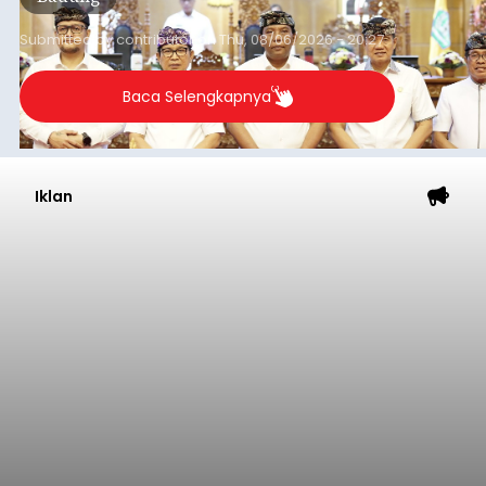
Submitted by
contributor
on
Thu, 08/06/2026 - 20:27
Baca Selengkapnya
Iklan