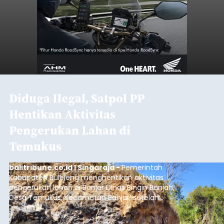
Diduga Ilegal, Satpol PP
Hentikan Aktivitas
Pengerukan Lahan di
Temukus
balitribune.co.id I Singaraja -
Pemerintah
Kabupaten Buleleng menghentikan aktivitas
pengerukan lahan di Banjar Dinas Bingin Banjah,
Desa Temukus, Kecamatan Banjar, setelah
ditemukan indikasi kegiatan pengambilan
material yang tidak sesuai dengan peruntukan