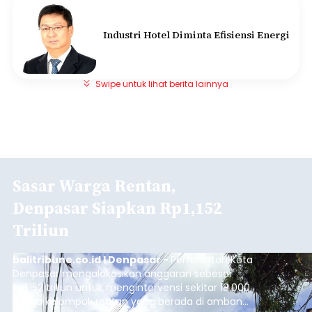
Industri Hotel Diminta Efisiensi Energi
Swipe untuk lihat berita lainnya
Sasar Warga Rentan,
Denpasar Siapkan Rp1,152
Triliun
balitribune.co.id I Denpasar -
Pemerintah Kota
Denpasar mengalokasikan anggaran sebesar
Rp1,152 triliun untuk mengintervensi sekitar 18.000
warga kelompok rentan yang berada di ambang