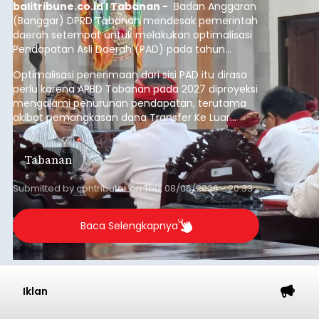
balitribune.co.id I Tabanan -
Badan Anggaran
(Banggar) DPRD Tabanan mendesak pemerintah
daerah setempat untuk melakukan optimalisasi
Pendapatan Asli Daerah (PAD) pada tahun
anggaran 2027.
Optimalisasi penerimaan dari sisi PAD itu dirasa
perlu karena APBD Tabanan pada 2027 diproyeksi
mengalami penurunan pendapatan, terutama
akibat pemangkasan dana Transfer Ke Luar
Daerah (TKD) dari pemerintah pusat.
Tabanan
Submitted by
contributor
on
Thu, 08/06/2026 - 20:33
Baca Selengkapnya
Iklan