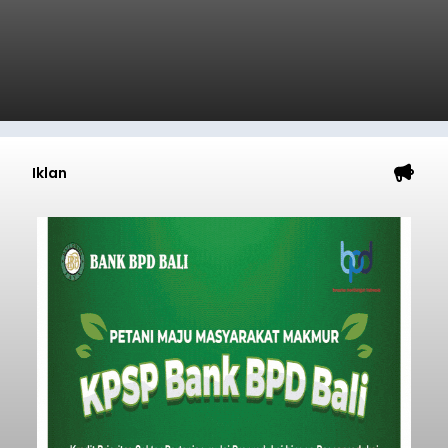
Iklan