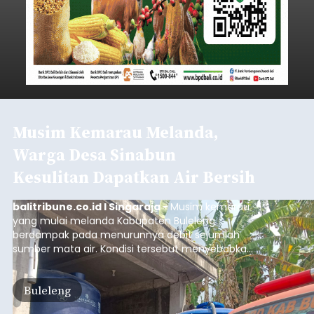
Musim Kemarau Melanda,
Warga Desa Sinabun
Kesulitan Dapatkan Air Bersih
balitribune.co.id I Singaraja -
Musim kemarau
yang mulai melanda Kabupaten Buleleng
berdampak pada menurunnya debit sejumlah
sumber mata air. Kondisi tersebut menyebabkan
warga di beberapa desa mulai mengalami
kesulitan mendapatkan air bersih, terutama
Buleleng
untuk memenuhi kebutuhan mandi, cuci, dan
kakus (MCK). Seperti yang dialami warga Desa