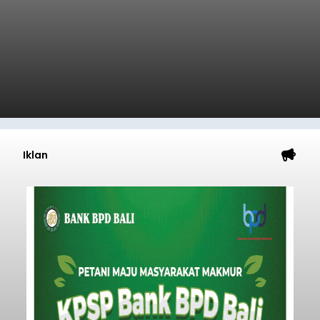
Iklan