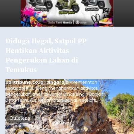
Diduga Ilegal, Satpol PP
Hentikan Aktivitas
Pengerukan Lahan di
Temukus
balitribune.co.id I Singaraja -
Pemerintah
Kabupaten Buleleng menghentikan aktivitas
pengerukan lahan di Banjar Dinas Bingin Banjah,
Desa Temukus, Kecamatan Banjar, setelah
ditemukan indikasi kegiatan pengambilan
material yang tidak sesuai dengan peruntukan
Buleleng
kawasan.
Submitted by
contributor
on
Thu, 08/06/2026 - 20:29