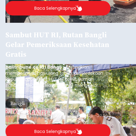
Baca Selengkapnya
Sambut HUT RI, Rutan Bangli
Gelar Pemeriksaan Kesehatan
Gratis
balitribune.co.id I Bangli -
Serangkian
memperingati hari ulang tahun Kemerdekaan
Republik Indonesia ( HUT RI) ke-81, Rumah
Tahanan Negara Kelas II B Bangli menggelar
kegiatan pemeriksaan kesehatan gratis, Rabu
(6/8/2026).
Bangli
Submitted by
contributor
on
Thu, 08/06/2026 - 20:56
Baca Selengkapnya