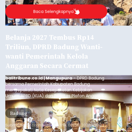
Baca Selengkapnya
Belanja 2027 Tembus Rp14
Triliun, DPRD Badung Wanti-
wanti Pemerintah Kelola
Anggaran Secara Cermat
balitribune.co.id | Mangupura
- DPRD Badung
bersama Pemerintah Kabupaten Badung
menyepakati Nota Kesepakatan Kebijakan
Umum APBD (KUA) dan Prioritas Plafon Anggaran
Sementara (PPAS) Tahun Anggaran 2027 dalam
rapat paripurna yang digelar di Gedung DPRD
Badung
Badung, Kamis (6/8/2026).
Submitted by
contributor
on
Thu, 08/06/2026 - 20:27