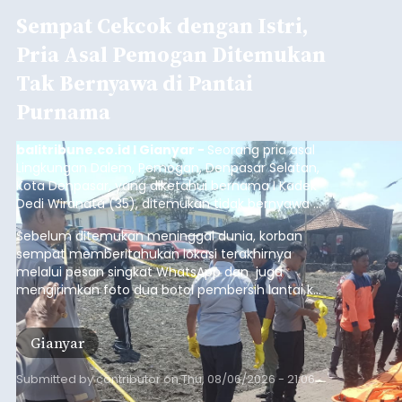
Sempat Cekcok dengan Istri,
Pria Asal Pemogan Ditemukan
Tak Bernyawa di Pantai
Purnama
balitribune.co.id I Gianyar -
Seorang pria asal
Lingkungan Dalem, Pemogan, Denpasar Selatan,
Kota Denpasar, yang diketahui bernama I Kadek
Dedi Wiranata (35), ditemukan tidak bernyawa di
pesisir Pantai Purnama, Sukawati.
Sebelum ditemukan meninggal dunia, korban
sempat memberitahukan lokasi terakhirnya
melalui pesan singkat WhatsApp dan juga
mengirimkan foto dua botol pembersih lantai ke
istrinya.
Gianyar
Submitted by
contributor
on
Thu, 08/06/2026 - 21:06