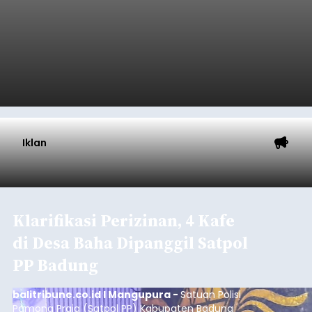
Iklan
Klarifikasi Perizinan, 4 Kafe
di Desa Baha Dipanggil Satpol
PP Badung
balitribune.co.id I Mangupura -
Satuan Polisi
Pamong Praja (Satpol PP) Kabupaten Badung