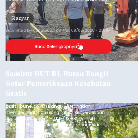
istrinya.
Gianyar
Submitted by
contributor
on
Thu, 08/06/2026 - 21:06
Baca Selengkapnya
Sambut HUT RI, Rutan Bangli
Gelar Pemeriksaan Kesehatan
Gratis
balitribune.co.id I Bangli -
Serangkian
memperingati hari ulang tahun Kemerdekaan
Republik Indonesia ( HUT RI) ke-81, Rumah
Tahanan Negara Kelas II B Bangli menggelar
kegiatan pemeriksaan kesehatan gratis, Rabu
(6/8/2026).