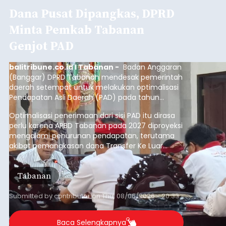
Dana Pusat Dipangkas, DPRD
Minta Pemkab Tabanan
Genjot PAD
balitribune.co.id I Tabanan -
Badan Anggaran
(Banggar) DPRD Tabanan mendesak pemerintah
daerah setempat untuk melakukan optimalisasi
Pendapatan Asli Daerah (PAD) pada tahun
anggaran 2027.
Optimalisasi penerimaan dari sisi PAD itu dirasa
perlu karena APBD Tabanan pada 2027 diproyeksi
mengalami penurunan pendapatan, terutama
akibat pemangkasan dana Transfer Ke Luar
Daerah (TKD) dari pemerintah pusat.
Tabanan
Submitted by
contributor
on
Thu, 08/06/2026 - 20:33
Baca Selengkapnya