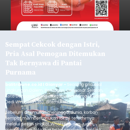
Sempat Cekcok dengan Istri,
Pria Asal Pemogan Ditemukan
Tak Bernyawa di Pantai
Purnama
balitribune.co.id I Gianyar -
Seorang pria asal
Lingkungan Dalem, Pemogan, Denpasar Selatan,
Kota Denpasar, yang diketahui bernama I Kadek
Dedi Wiranata (35), ditemukan tidak bernyawa di
pesisir Pantai Purnama, Sukawati.
Sebelum ditemukan meninggal dunia, korban
sempat memberitahukan lokasi terakhirnya
melalui pesan singkat WhatsApp dan juga
mengirimkan foto dua botol pembersih lantai ke