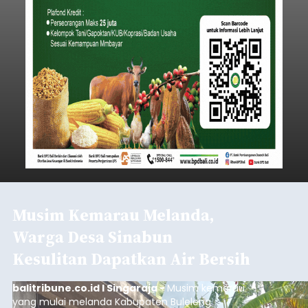
Musim Kemarau Melanda,
Warga Desa Sinabun
Kesulitan Dapatkan Air Bersih
balitribune.co.id I Singaraja -
Musim kemarau
yang mulai melanda Kabupaten Buleleng