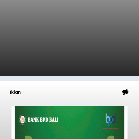
Iklan