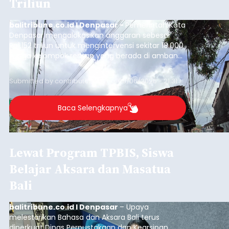
Triliun
balitribune.co.id I Denpasar -
Pemerintah Kota
Denpasar mengalokasikan anggaran sebesar
Rp1,152 triliun untuk mengintervensi sekitar 18.000
warga kelompok rentan yang berada di ambang
garis kemiskinan. Langkah strategis ini diambil
guna menjaga masyarakat yang berada pada
Submitted by
contributor
on
Thu, 08/06/2026 - 21:31
kelompok desil 5 dan 6 tersebut agar tidak
merosot ke kategori miskin.
Baca Selengkapnya
Lewat Program TPBIS, Siswa
Belajar Aksara dan Masatua
Bali
balitribune.co.id I Denpasar
– Upaya
melestarikan Bahasa dan Aksara Bali terus
diperkuat Dinas Perpustakaan dan Kearsipan