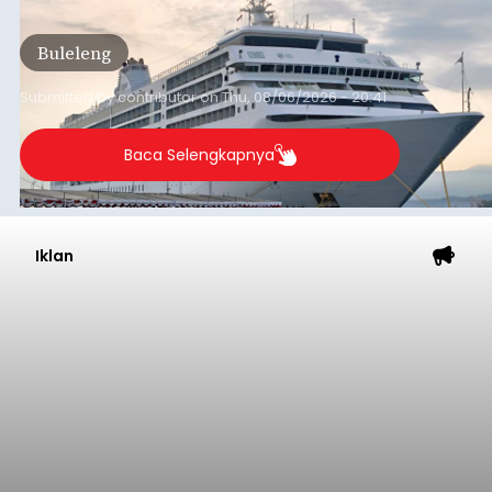
dari arus kapal yang mencapai 1,48 juta Gross
Tonnage (GT), atau tumbuh 12,4 persen
Buleleng
dibandingkan periode yang sama tahun lalu
yang tercatat sebesar 1,32 juta GT.
Submitted by
contributor
on
Thu, 08/06/2026 - 20:41
Baca Selengkapnya
Iklan