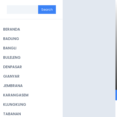
Skip
to
Search
main
content
BERANDA
Main
BADUNG
navigation
BANGLI
BULELENG
DENPASAR
GIANYAR
JEMBRANA
KARANGASEM
KLUNGKUNG
TABANAN