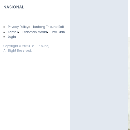
NASIONAL
Privacy Policy
Tentang Tribune Bali
Footer
Kontak
Pedoman Media
Info Iklan
Login
Copyright © 2024 Bali Tribune,
All Right Reserved.