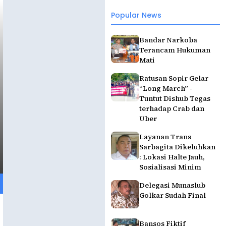
Popular News
Bandar Narkoba
Terancam Hukuman
Mati
Ratusan Sopir Gelar
“Long March” -
Tuntut Dishub Tegas
terhadap Crab dan
Uber
Layanan Trans
Sarbagita Dikeluhkan
: Lokasi Halte Jauh,
Sosialisasi Minim
Delegasi Munaslub
Golkar Sudah Final
Bansos Fiktif