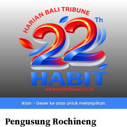
Iklan - Geser ke atas untuk melanjutkan.
Pengusung Rochineng