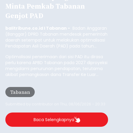
Minta Pemkab Tabanan
Genjot PAD
balitribune.co.id I Tabanan -
Badan Anggaran
(Banggar) DPRD Tabanan mendesak pemerintah
daerah setempat untuk melakukan optimalisasi
Pendapatan Asli Daerah (PAD) pada tahun
anggaran 2027.
Optimalisasi penerimaan dari sisi PAD itu dirasa
perlu karena APBD Tabanan pada 2027 diproyeksi
mengalami penurunan pendapatan, terutama
akibat pemangkasan dana Transfer Ke Luar
Daerah (TKD) dari pemerintah pusat.
Tabanan
Submitted by
contributor
on
Thu, 08/06/2026 - 20:33
Baca Selengkapnya