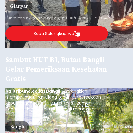
Gianyar
Submitted by
contributor
on
Thu, 08/06/2026 - 21:06
Baca Selengkapnya
Sambut HUT RI, Rutan Bangli
Gelar Pemeriksaan Kesehatan
Gratis
balitribune.co.id I Bangli -
Serangkian
memperingati hari ulang tahun Kemerdekaan
Republik Indonesia ( HUT RI) ke-81, Rumah
Tahanan Negara Kelas II B Bangli menggelar
kegiatan pemeriksaan kesehatan gratis, Rabu
(6/8/2026).
Bangli