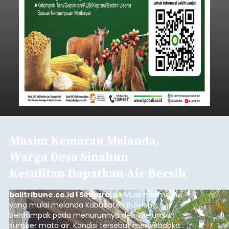
Musim Kemarau Melanda,
Warga Desa Sinabun
Kesulitan Dapatkan Air Bersih
balitribune.co.id I Singaraja -
Musim kemarau
yang mulai melanda Kabupaten Buleleng
berdampak pada menurunnya debit sejumlah
sumber mata air. Kondisi tersebut menyebabkan