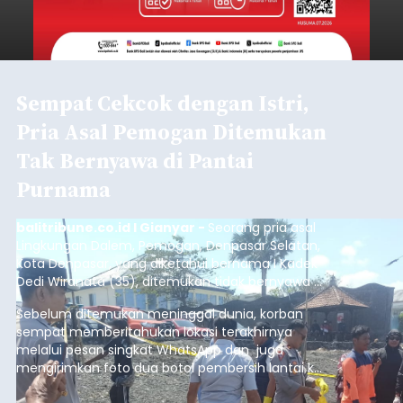
Sempat Cekcok dengan Istri,
Pria Asal Pemogan Ditemukan
Tak Bernyawa di Pantai
Purnama
balitribune.co.id I Gianyar -
Seorang pria asal
Lingkungan Dalem, Pemogan, Denpasar Selatan,
Kota Denpasar, yang diketahui bernama I Kadek
Dedi Wiranata (35), ditemukan tidak bernyawa di
pesisir Pantai Purnama, Sukawati.
Sebelum ditemukan meninggal dunia, korban
sempat memberitahukan lokasi terakhirnya
melalui pesan singkat WhatsApp dan juga
mengirimkan foto dua botol pembersih lantai ke
istrinya.