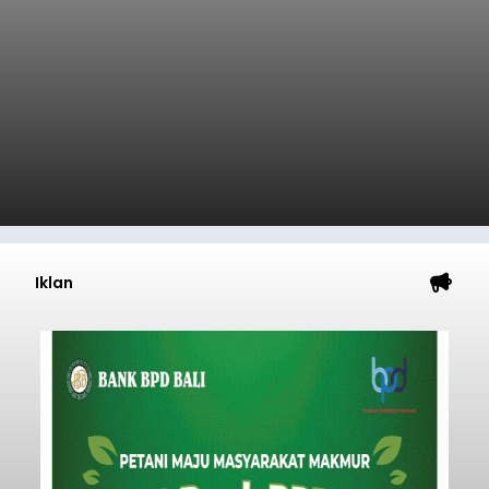
Iklan