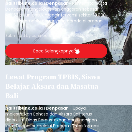
balitribune.co.id I Denpasar -
Pemerintah Kota
Denpasar mengalokasikan anggaran sebesar
Rp1,152 triliun untuk mengintervensi sekitar 18.000
warga kelompok rentan yang berada di ambang
garis kemiskinan. Langkah strategis ini diambil
guna menjaga masyarakat yang berada pada
Submitted by
contributor
on
Thu, 08/06/2026 - 21:31
kelompok desil 5 dan 6 tersebut agar tidak
merosot ke kategori miskin.
Baca Selengkapnya
Lewat Program TPBIS, Siswa
Belajar Aksara dan Masatua
Bali
balitribune.co.id I Denpasar
– Upaya
melestarikan Bahasa dan Aksara Bali terus
diperkuat Dinas Perpustakaan dan Kearsipan
Kota Denpasar melalui Program Transformasi
Perpustakaan Berbasis Inklusi Sosial (TPBIS).