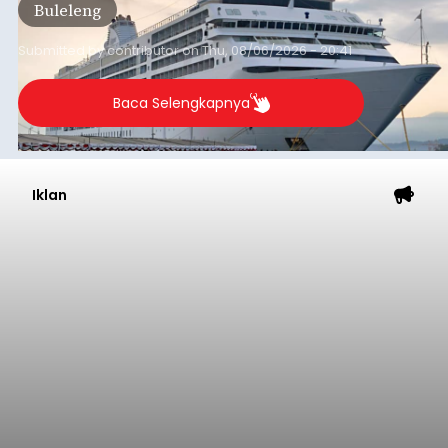
Buleleng
dibandingkan periode yang sama tahun lalu
yang tercatat sebesar 1,32 juta GT.
Submitted by
contributor
on
Thu, 08/06/2026 - 20:41
Baca Selengkapnya
Iklan