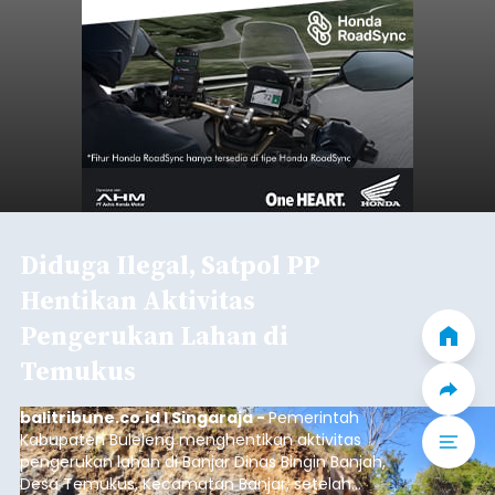
Diduga Ilegal, Satpol PP
Hentikan Aktivitas
Pengerukan Lahan di
Temukus
balitribune.co.id I Singaraja -
Pemerintah
Kabupaten Buleleng menghentikan aktivitas
pengerukan lahan di Banjar Dinas Bingin Banjah,
Desa Temukus, Kecamatan Banjar, setelah