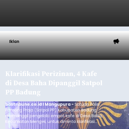
Iklan
Klarifikasi Perizinan, 4 Kafe
di Desa Baha Dipanggil Satpol
PP Badung
balitribune.co.id I Mangupura -
Satuan Polisi
Pamong Praja (Satpol PP) Kabupaten Badung
memanggil pengelola empat kafe di Desa Baha,
Kecamatan Mengwi, untuk diminta klarifikasi
terkait kelengkapan perizinan usaha pada Kamis