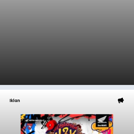
Iklan