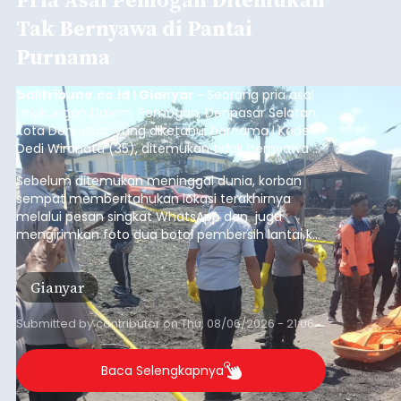
Tak Bernyawa di Pantai
Purnama
balitribune.co.id I Gianyar -
Seorang pria asal
Lingkungan Dalem, Pemogan, Denpasar Selatan,
Kota Denpasar, yang diketahui bernama I Kadek
Dedi Wiranata (35), ditemukan tidak bernyawa di
pesisir Pantai Purnama, Sukawati.
Sebelum ditemukan meninggal dunia, korban
sempat memberitahukan lokasi terakhirnya
melalui pesan singkat WhatsApp dan juga
mengirimkan foto dua botol pembersih lantai ke
istrinya.
Gianyar
Submitted by
contributor
on
Thu, 08/06/2026 - 21:06
Baca Selengkapnya