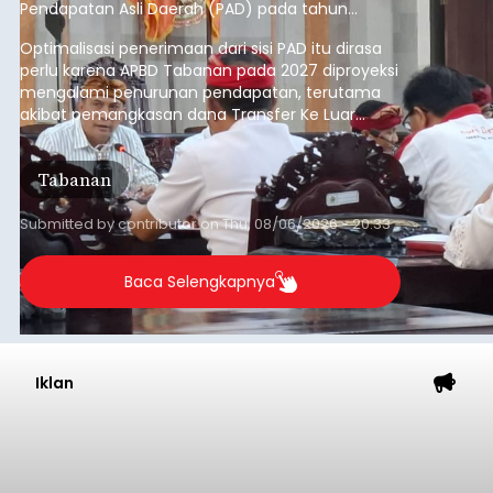
Pendapatan Asli Daerah (PAD) pada tahun
anggaran 2027.
Optimalisasi penerimaan dari sisi PAD itu dirasa
perlu karena APBD Tabanan pada 2027 diproyeksi
mengalami penurunan pendapatan, terutama
akibat pemangkasan dana Transfer Ke Luar
Daerah (TKD) dari pemerintah pusat.
Tabanan
Submitted by
contributor
on
Thu, 08/06/2026 - 20:33
Baca Selengkapnya
Iklan