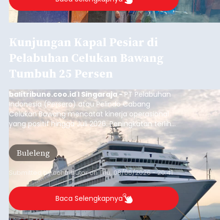
Kunjungan Kapal Pesiar di
Pelabuhan Celukan Bawang
Tumbuh 25 Persen
balitribune.coo.id I Singaraja -
PT Pelabuhan
Indonesia (Persero) atau Pelindo Cabang
Celukan Bawang mencatat kinerja operasional
yang positif hingga Juli 2026. Peningkatan terlihat
dari arus kapal yang mencapai 1,48 juta Gross
Tonnage (GT), atau tumbuh 12,4 persen
Buleleng
dibandingkan periode yang sama tahun lalu
yang tercatat sebesar 1,32 juta GT.
Submitted by
contributor
on
Thu, 08/06/2026 - 20:41
Baca Selengkapnya