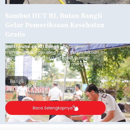
Sambut HUT RI, Rutan Bangli
Gelar Pemeriksaan Kesehatan
Gratis
balitribune.co.id I Bangli -
Serangkian
memperingati hari ulang tahun Kemerdekaan
Republik Indonesia ( HUT RI) ke-81, Rumah
Tahanan Negara Kelas II B Bangli menggelar
kegiatan pemeriksaan kesehatan gratis, Rabu
(6/8/2026).
Bangli
Submitted by
contributor
on
Thu, 08/06/2026 - 20:56
Baca Selengkapnya