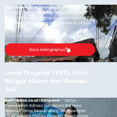
balitribune.co.id I Denpasar -
Pemerintah Kota
Denpasar mengalokasikan anggaran sebesar
Rp1,152 triliun untuk mengintervensi sekitar 18.000
warga kelompok rentan yang berada di ambang
garis kemiskinan. Langkah strategis ini diambil
guna menjaga masyarakat yang berada pada
Submitted by
contributor
on
Thu, 08/06/2026 - 21:31
kelompok desil 5 dan 6 tersebut agar tidak
merosot ke kategori miskin.
Baca Selengkapnya
Lewat Program TPBIS, Siswa
Belajar Aksara dan Masatua
Bali
balitribune.co.id I Denpasar
– Upaya
melestarikan Bahasa dan Aksara Bali terus
diperkuat Dinas Perpustakaan dan Kearsipan
Kota Denpasar melalui Program Transformasi