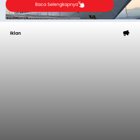
balitribune.coo.id I Singaraja -
PT Pelabuhan
Indonesia (Persero) atau Pelindo Cabang
Celukan Bawang mencatat kinerja operasional
yang positif hingga Juli 2026. Peningkatan terlihat
dari arus kapal yang mencapai 1,48 juta Gross
Tonnage (GT), atau tumbuh 12,4 persen
Buleleng
dibandingkan periode yang sama tahun lalu
yang tercatat sebesar 1,32 juta GT.
Submitted by
contributor
on
Thu, 08/06/2026 - 20:41
Baca Selengkapnya
Iklan