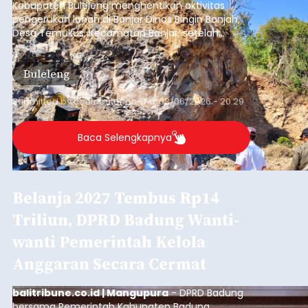
balitribune.co.id | Mangupura
- DPRD Badung
bersama Pemerintah Kabupaten Badung
menyepakati Nota Kesepakatan Kebijakan
Umum APBD (KUA) dan Prioritas Plafon Anggaran
Sementara (PPAS) Tahun Anggaran 2027 dalam
rapat paripurna yang digelar di Gedung DPRD
Badung
Badung, Kamis (6/8/2026).
Submitted by
contributor
on
Thu, 08/06/2026 - 20:27
Baca Selengkapnya
Iklan