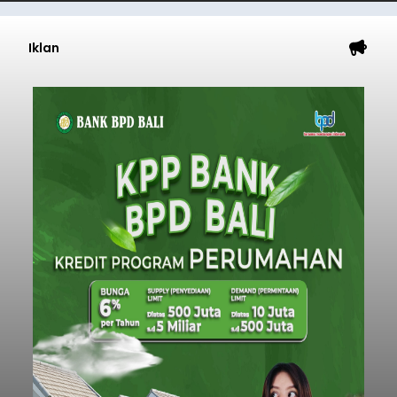
Iklan
Diduga Ilegal, Satpol PP
Hentikan Aktivitas
Pengerukan Lahan di
Temukus