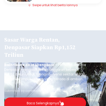
Swipe untuk lihat berita lainnya
Sasar Warga Rentan,
Denpasar Siapkan Rp1,152
Triliun
balitribune.co.id I Denpasar -
Pemerintah Kota
Denpasar mengalokasikan anggaran sebesar
Rp1,152 triliun untuk mengintervensi sekitar 18.000
warga kelompok rentan yang berada di ambang
garis kemiskinan. Langkah strategis ini diambil
guna menjaga masyarakat yang berada pada
Submitted by
contributor
on
Thu, 08/06/2026 - 21:31
kelompok desil 5 dan 6 tersebut agar tidak
merosot ke kategori miskin.
Baca Selengkapnya