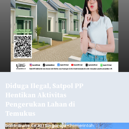
balitribune.co.id I Singaraja -
Pemerintah
Kabupaten Buleleng menghentikan aktivitas
pengerukan lahan di Banjar Dinas Bingin Banjah,
Desa Temukus, Kecamatan Banjar, setelah
ditemukan indikasi kegiatan pengambilan
material yang tidak sesuai dengan peruntukan
Buleleng
kawasan.
Submitted by
contributor
on
Thu, 08/06/2026 - 20:29
Baca Selengkapnya
Belanja 2027 Tembus Rp14
Triliun, DPRD Badung Wanti-
wanti Pemerintah Kelola
Anggaran Secara Cermat