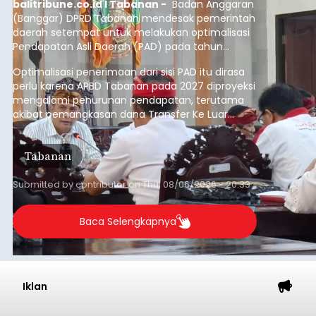
Baca Selengkapnya
Dana Pusat Dipangkas, DPRD
Minta Pemkab Tabanan
Genjot PAD
balitribune.co.id I Tabanan -
Badan Anggaran
(Banggar) DPRD Tabanan mendesak pemerintah
daerah setempat untuk melakukan optimalisasi
Pendapatan Asli Daerah (PAD) pada tahun
anggaran 2027.
Optimalisasi penerimaan dari sisi PAD itu dirasa
perlu karena APBD Tabanan pada 2027 diproyeksi
mengalami penurunan pendapatan, terutama
akibat pemangkasan dana Transfer Ke Luar
Daerah (TKD) dari pemerintah pusat.
Tabanan