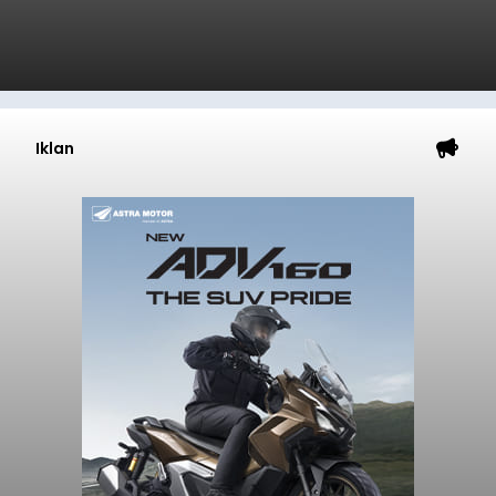
Iklan
Sempat Cekcok dengan Istri,
Pria Asal Pemogan Ditemukan
Tak Bernyawa di Pantai
Purnama
balitribune.co.id I Gianyar -
Seorang pria asal
Lingkungan Dalem, Pemogan, Denpasar Selatan,
Kota Denpasar, yang diketahui bernama I Kadek
Dedi Wiranata (35), ditemukan tidak bernyawa di
pesisir Pantai Purnama, Sukawati.