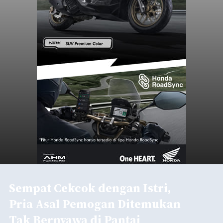
Sebelum ditemukan meninggal dunia, korban
sempat memberitahukan lokasi terakhirnya
melalui pesan singkat WhatsApp dan juga
mengirimkan foto dua botol pembersih lantai ke
istrinya.
Gianyar
Submitted by
contributor
on
Thu, 08/06/2026 - 21:06
Baca Selengkapnya
Sambut HUT RI, Rutan Bangli
Gelar Pemeriksaan Kesehatan
Gratis
balitribune.co.id I Bangli -
Serangkian
memperingati hari ulang tahun Kemerdekaan