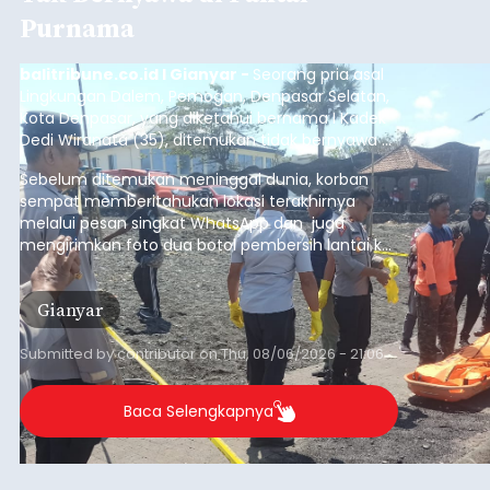
Republik Indonesia ( HUT RI) ke-81, Rumah
Tahanan Negara Kelas II B Bangli menggelar
kegiatan pemeriksaan kesehatan gratis, Rabu
(6/8/2026).
Bangli
Submitted by
contributor
on
Thu, 08/06/2026 - 20:56
Baca Selengkapnya
Iklan