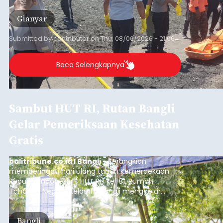
Bangli
Submitted by
contributor
on
Thu, 08/06/2026 - 20:56
Baca Selengkapnya
Iklan