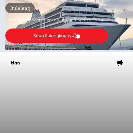
Baca Selengkapnya
Dana Pusat Dipangkas, DPRD
Minta Pemkab Tabanan
Genjot PAD
balitribune.co.id I Tabanan -
Badan Anggaran
(Banggar) DPRD Tabanan mendesak pemerintah
daerah setempat untuk melakukan optimalisasi
Pendapatan Asli Daerah (PAD) pada tahun
anggaran 2027.
Optimalisasi penerimaan dari sisi PAD itu dirasa
perlu karena APBD Tabanan pada 2027 diproyeksi
mengalami penurunan pendapatan, terutama
akibat pemangkasan dana Transfer Ke Luar
Daerah (TKD) dari pemerintah pusat.
Tabanan