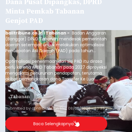
Temukus
balitribune.co.id I Singaraja -
Pemerintah
Kabupaten Buleleng menghentikan aktivitas
pengerukan lahan di Banjar Dinas Bingin Banjah,
Desa Temukus, Kecamatan Banjar, setelah
ditemukan indikasi kegiatan pengambilan
material yang tidak sesuai dengan peruntukan
Buleleng
kawasan.
Submitted by
contributor
on
Thu, 08/06/2026 - 20:29
Baca Selengkapnya
Belanja 2027 Tembus Rp14
Triliun, DPRD Badung Wanti-
wanti Pemerintah Kelola
Anggaran Secara Cermat