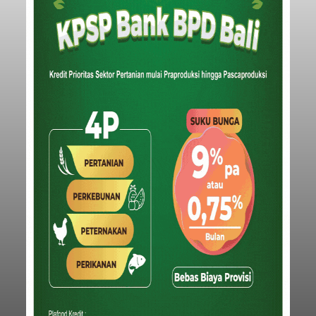
balitribune.coo.id I Singaraja -
PT Pelabuhan
Indonesia (Persero) atau Pelindo Cabang
Celukan Bawang mencatat kinerja operasional
yang positif hingga Juli 2026. Peningkatan terlihat
dari arus kapal yang mencapai 1,48 juta Gross
Tonnage (GT), atau tumbuh 12,4 persen
Buleleng
dibandingkan periode yang sama tahun lalu
yang tercatat sebesar 1,32 juta GT.
Submitted by
contributor
on
Thu, 08/06/2026 - 20:41
Baca Selengkapnya
Iklan