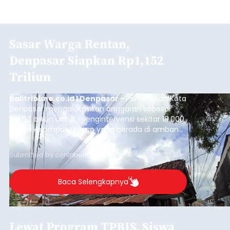
Sasar Warga Rentan,
Denpasar Siapkan Rp1,152
Triliun
balitribune.co.id I Denpasar -
Pemerintah Kota
Denpasar mengalokasikan anggaran sebesar
Rp1,152 triliun untuk mengintervensi sekitar 18.000
warga kelompok rentan yang berada di ambang
garis kemiskinan. Langkah strategis ini diambil
guna menjaga masyarakat yang berada pada
Submitted by
contributor
on
Thu, 08/06/2026 - 21:31
kelompok desil 5 dan 6 tersebut agar tidak
merosot ke kategori miskin.
Baca Selengkapnya
Lewat Program TPBIS, Siswa