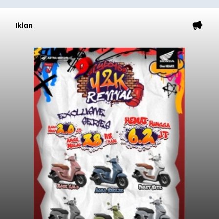
Iklan
Sempat Cekcok dengan Istri,
Pria Asal Pemogan Ditemukan
Tak Bernyawa di Pantai
Purnama
balitribune.co.id I Gianyar -
Seorang pria asal
Lingkungan Dalem, Pemogan, Denpasar Selatan,
Kota Denpasar, yang diketahui bernama I Kadek
Dedi Wiranata (35), ditemukan tidak bernyawa di
pesisir Pantai Purnama, Sukawati.
Sebelum ditemukan meninggal dunia, korban
sempat memberitahukan lokasi terakhirnya
melalui pesan singkat WhatsApp dan juga
mengirimkan foto dua botol pembersih lantai ke