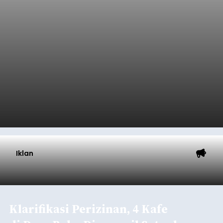
Submitted by
contributor
on
Thu, 08/06/2026 - 20:33
Baca Selengkapnya
Iklan