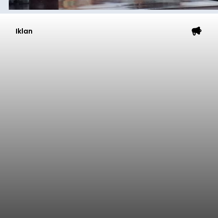
balitribune.co.id | Mangupura
- DPRD Badung
bersama Pemerintah Kabupaten Badung
menyepakati Nota Kesepakatan Kebijakan
Umum APBD (KUA) dan Prioritas Plafon Anggaran
Sementara (PPAS) Tahun Anggaran 2027 dalam
rapat paripurna yang digelar di Gedung DPRD
Badung
Badung, Kamis (6/8/2026).
Submitted by
contributor
on
Thu, 08/06/2026 - 20:27
Baca Selengkapnya
Iklan