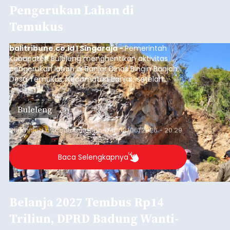
Polisi Ringkus Pengedar Sabu
Lintas Kabupaten di Bali, 123
Gram Lebih Barang Bukti
Disita
balitribune.co.id I Denpasar -
Direktorat
Reserse Narkoba (Ditresnarkoba) Polda Bali
berhasil meringkus seorang pria berinisial MMT
(28) yang diduga kuat sebagai pengedar
narkotika jenis sabu. Penangkapan ini dilakukan di
dua lokasi berbeda di wilayah Denpasar dan
Denpasar
Badung pada Selasa (4/8/2026) malam.
Submitted by
contributor
on
Thu, 08/06/2026 - 20:19
Baca Selengkapnya