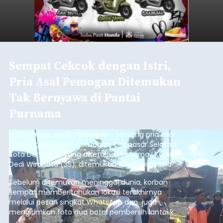
istrinya.
Gianyar
Submitted by
contributor
on
Thu, 08/06/2026 - 21:06
Baca Selengkapnya
Sambut HUT RI, Rutan Bangli
Gelar Pemeriksaan Kesehatan
Gratis
balitribune.co.id I Bangli -
Serangkian
memperingati hari ulang tahun Kemerdekaan
Republik Indonesia ( HUT RI) ke-81, Rumah
Tahanan Negara Kelas II B Bangli menggelar
kegiatan pemeriksaan kesehatan gratis, Rabu
(6/8/2026).