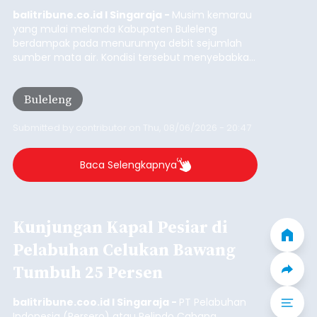
Iklan