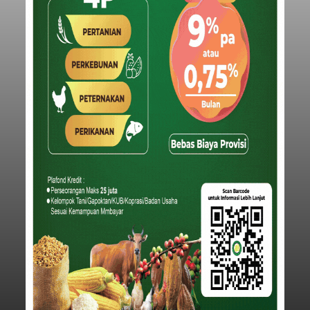
Iklan