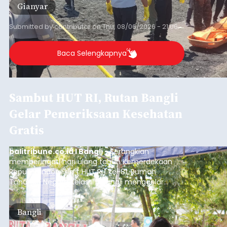
Sempat Cekcok dengan Istri,
Pria Asal Pemogan Ditemukan
Tak Bernyawa di Pantai
Purnama
balitribune.co.id I Gianyar -
Seorang pria asal
Lingkungan Dalem, Pemogan, Denpasar Selatan,
Kota Denpasar, yang diketahui bernama I Kadek