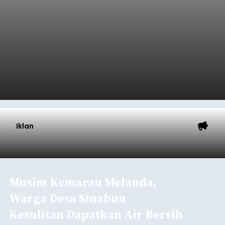
balitribune.co.id I Bangli -
Serangkian
memperingati hari ulang tahun Kemerdekaan
Republik Indonesia ( HUT RI) ke-81, Rumah
Tahanan Negara Kelas II B Bangli menggelar
kegiatan pemeriksaan kesehatan gratis, Rabu
(6/8/2026).
Bangli
Submitted by
contributor
on
Thu, 08/06/2026 - 20:56
Baca Selengkapnya
Iklan