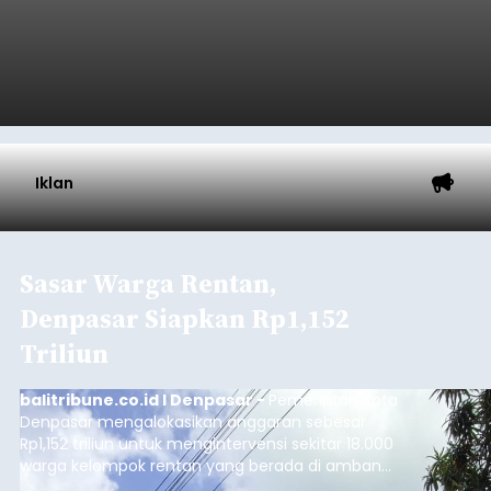
Iklan