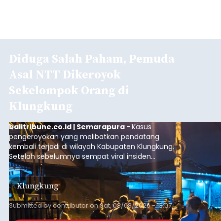
Diduga Salah Paham, Pemuda
Asal NTT Dikeroyok
Sekelompok Orang di
Klungkung
balitribune.co.id | Semarapura -
Kasus
pengeroyokan yang melibatkan pendatang
kembali terjadi di wilayah Kabupaten Klungkung.
Setelah sebelumnya sempat viral insiden
keributan di barat Pasar Galiran, peristiwa serupa
kini menimpa seorang pemuda asal Kabupaten
Klungkung
Sumba Barat Daya (SBD), Nusa Tenggara Timur
(NTT).
Submitted by
contributor
on
Sat, 08/08/2026 - 13:07