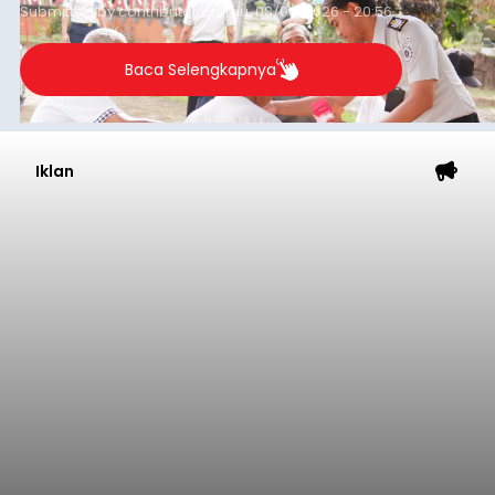
Dedi Wiranata (35), ditemukan tidak bernyawa di
pesisir Pantai Purnama, Sukawati.
Sebelum ditemukan meninggal dunia, korban
sempat memberitahukan lokasi terakhirnya
melalui pesan singkat WhatsApp dan juga
mengirimkan foto dua botol pembersih lantai ke
istrinya.
Gianyar
Submitted by
contributor
on
Thu, 08/06/2026 - 21:06
Baca Selengkapnya
Sambut HUT RI, Rutan Bangli
Gelar Pemeriksaan Kesehatan
Gratis