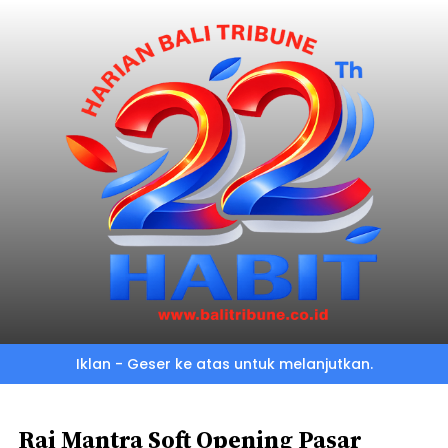
Skip
to
main
content
Iklan - Geser ke atas untuk melanjutkan.
Rai Mantra Soft Opening Pasar