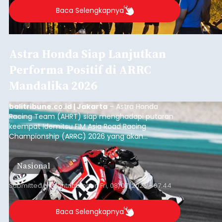
Baca Selengkapnya
Astra Honda Siap Lanjutkan
Performa Positif di ARRC
Mandalika 2026
balitribune.co.id | Jakarta
– Astra Honda
Racing Team (AHRT) siap menghadapi putaran
keempat Idemitsu FIM Asia Road Racing
Championship (ARRC) 2026 yang akan
berlangsung di Pertamina Mandalika
International Circuit, Lombok, Nusa Tenggara
Nasional
Barat, pada 7–9 Agustus 2026.
Submitted by
contributor
on
Fri, 08/07/2026 - 07:44
Baca Selengkapnya