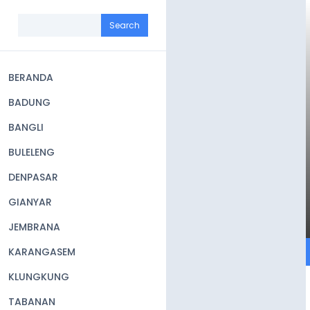
Skip
to
Search
main
content
BERANDA
Main
BADUNG
navigation
BANGLI
BULELENG
DENPASAR
GIANYAR
JEMBRANA
KARANGASEM
KLUNGKUNG
TABANAN