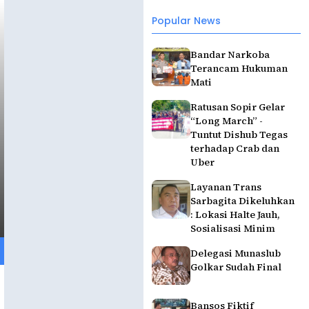
Popular News
Bandar Narkoba
Terancam Hukuman
Mati
Ratusan Sopir Gelar
“Long March” -
Tuntut Dishub Tegas
terhadap Crab dan
Uber
Layanan Trans
Sarbagita Dikeluhkan
: Lokasi Halte Jauh,
Sosialisasi Minim
Delegasi Munaslub
Golkar Sudah Final
Bansos Fiktif