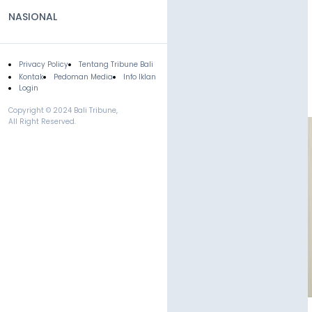
NASIONAL
Privacy Policy
Tentang Tribune Bali
Footer
Kontak
Pedoman Media
Info Iklan
Login
Copyright © 2024 Bali Tribune,
All Right Reserved.