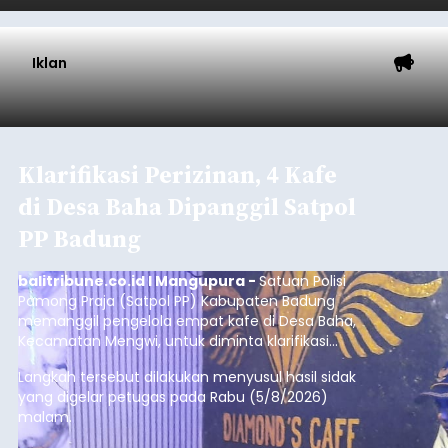
balitribune.coo.id I Singaraja -
PT Pelabuhan
Indonesia (Persero) atau Pelindo Cabang
Celukan Bawang mencatat kinerja operasional
yang positif hingga Juli 2026. Peningkatan terlihat
dari arus kapal yang mencapai 1,48 juta Gross
Tonnage (GT), atau tumbuh 12,4 persen
Buleleng
dibandingkan periode yang sama tahun lalu
yang tercatat sebesar 1,32 juta GT.
Submitted by
contributor
on
Thu, 08/06/2026 - 20:41
Baca Selengkapnya
Iklan