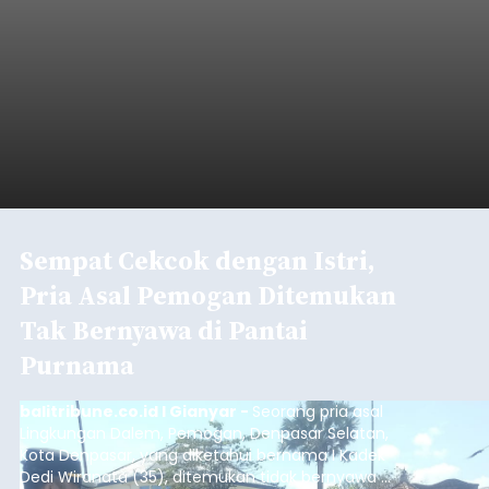
Sempat Cekcok dengan Istri,
Pria Asal Pemogan Ditemukan
Tak Bernyawa di Pantai
Purnama
balitribune.co.id I Gianyar -
Seorang pria asal
Lingkungan Dalem, Pemogan, Denpasar Selatan,
Kota Denpasar, yang diketahui bernama I Kadek
Dedi Wiranata (35), ditemukan tidak bernyawa di