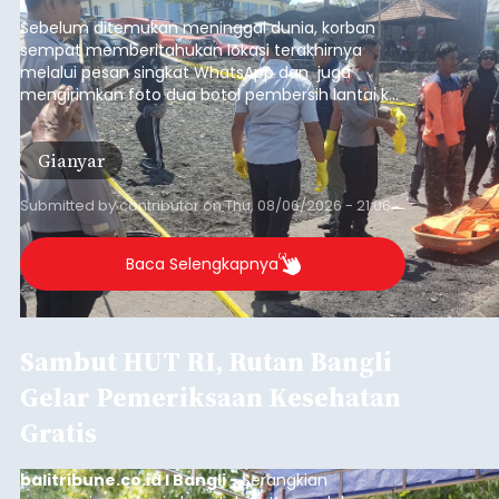
pesisir Pantai Purnama, Sukawati.
Sebelum ditemukan meninggal dunia, korban
sempat memberitahukan lokasi terakhirnya
melalui pesan singkat WhatsApp dan juga
mengirimkan foto dua botol pembersih lantai ke
istrinya.
Gianyar
Submitted by
contributor
on
Thu, 08/06/2026 - 21:06
Baca Selengkapnya
Sambut HUT RI, Rutan Bangli
Gelar Pemeriksaan Kesehatan
Gratis
balitribune.co.id I Bangli -
Serangkian