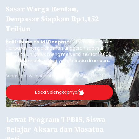
Sasar Warga Rentan,
Denpasar Siapkan Rp1,152
Triliun
balitribune.co.id I Denpasar -
Pemerintah Kota
Denpasar mengalokasikan anggaran sebesar
Rp1,152 triliun untuk mengintervensi sekitar 18.000
warga kelompok rentan yang berada di ambang
garis kemiskinan. Langkah strategis ini diambil
guna menjaga masyarakat yang berada pada
Submitted by
contributor
on
Thu, 08/06/2026 - 21:31
kelompok desil 5 dan 6 tersebut agar tidak
merosot ke kategori miskin.
Baca Selengkapnya
Lewat Program TPBIS, Siswa
Belajar Aksara dan Masatua