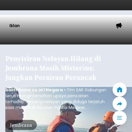
Diduga Ilegal, Satpol PP
Hentikan Aktivitas
Pengerukan Lahan di
Temukus
balitribune.co.id I Singaraja -
Pemerintah
Kabupaten Buleleng menghentikan aktivitas
pengerukan lahan di Banjar Dinas Bingin Banjah,
Desa Temukus, Kecamatan Banjar, setelah
ditemukan indikasi kegiatan pengambilan
material yang tidak sesuai dengan peruntukan
Buleleng
kawasan.
Submitted by
contributor
on
Thu, 08/06/2026 - 20:29
Baca Selengkapnya