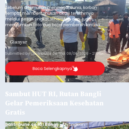
pesisir Pantai Purnama, Sukawati.
Sebelum ditemukan meninggal dunia, korban
sempat memberitahukan lokasi terakhirnya
melalui pesan singkat WhatsApp dan juga
mengirimkan foto dua botol pembersih lantai ke
istrinya.
Gianyar
Submitted by
contributor
on
Thu, 08/06/2026 - 21:06
Baca Selengkapnya
Sambut HUT RI, Rutan Bangli
Gelar Pemeriksaan Kesehatan
Gratis
balitribune.co.id I Bangli -
Serangkian