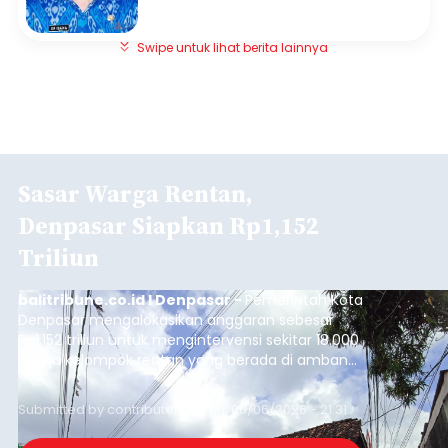
Swipe untuk lihat berita lainnya
Sasar Warga Rentan,
Denpasar Siapkan Rp1,152
Triliun
balitribune.co.id I Denpasar -
Pemerintah Kota
Denpasar mengalokasikan anggaran sebesar
Rp1,152 triliun untuk mengintervensi sekitar 18.000
warga kelompok rentan yang berada di ambang
garis kemiskinan. Langkah strategis ini diambil
guna menjaga masyarakat yang berada pada
Submitted by
contributor
on
Thu, 08/06/2026 - 21:31
kelompok desil 5 dan 6 tersebut agar tidak
merosot ke kategori miskin.