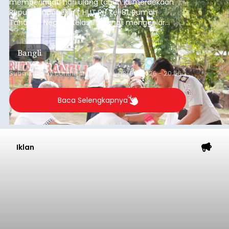
memperingati hari ulang tahun Kemerdekaan
Republik Indonesia ( HUT RI) ke-81, Rumah
Tahanan Negara Kelas II B Bangli menggelar
kegiatan pemeriksaan kesehatan gratis, Rabu
(6/8/2026).
Bangli
Submitted by
contributor
on
Thu, 08/06/2026 - 20:56
Baca Selengkapnya
Iklan