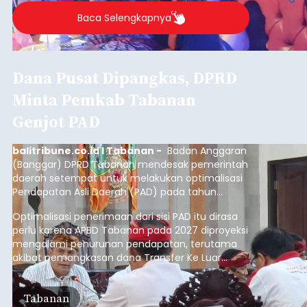
Baca Selengkapnya
Dana Pusat Dipangkas, DPRD
Minta Pemkab Tabanan
Genjot PAD
balitribune.co.id I Tabanan -
Badan Anggaran
(Banggar) DPRD Tabanan mendesak pemerintah
daerah setempat untuk melakukan optimalisasi
Pendapatan Asli Daerah (PAD) pada tahun
anggaran 2027.
Optimalisasi penerimaan dari sisi PAD itu dirasa
perlu karena APBD Tabanan pada 2027 diproyeksi
mengalami penurunan pendapatan, terutama
akibat pemangkasan dana Transfer Ke Luar
Daerah (TKD) dari pemerintah pusat.
Tabanan