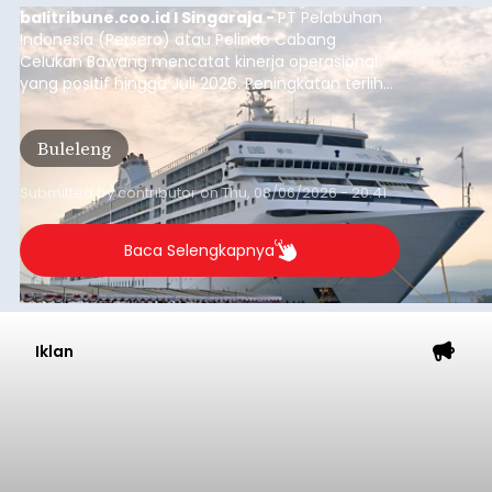
balitribune.coo.id I Singaraja -
PT Pelabuhan
Indonesia (Persero) atau Pelindo Cabang
Celukan Bawang mencatat kinerja operasional
yang positif hingga Juli 2026. Peningkatan terlihat
dari arus kapal yang mencapai 1,48 juta Gross
Tonnage (GT), atau tumbuh 12,4 persen
Buleleng
dibandingkan periode yang sama tahun lalu
yang tercatat sebesar 1,32 juta GT.
Submitted by
contributor
on
Thu, 08/06/2026 - 20:41
Baca Selengkapnya
Iklan