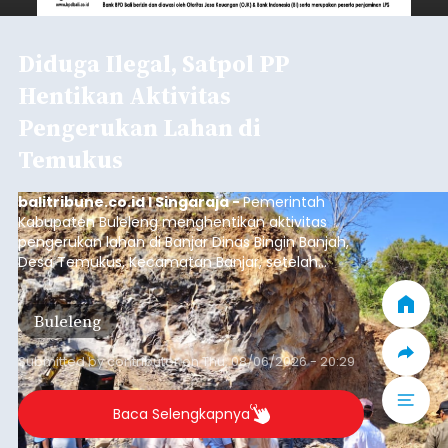
Diduga Ilegal, Satpol PP
Hentikan Aktivitas
Pengerukan Lahan di
Temukus
balitribune.co.id I Singaraja -
Pemerintah
Kabupaten Buleleng menghentikan aktivitas
pengerukan lahan di Banjar Dinas Bingin Banjah,
Desa Temukus, Kecamatan Banjar, setelah
ditemukan indikasi kegiatan pengambilan
material yang tidak sesuai dengan peruntukan
Buleleng
kawasan.
Submitted by
contributor
on
Thu, 08/06/2026 - 20:29
Baca Selengkapnya