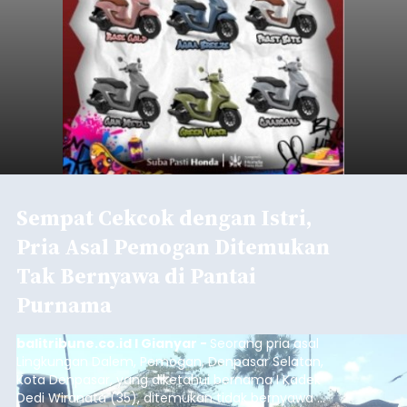
Sempat Cekcok dengan Istri,
Pria Asal Pemogan Ditemukan
Tak Bernyawa di Pantai
Purnama
balitribune.co.id I Gianyar -
Seorang pria asal
Lingkungan Dalem, Pemogan, Denpasar Selatan,
Kota Denpasar, yang diketahui bernama I Kadek
Dedi Wiranata (35), ditemukan tidak bernyawa di