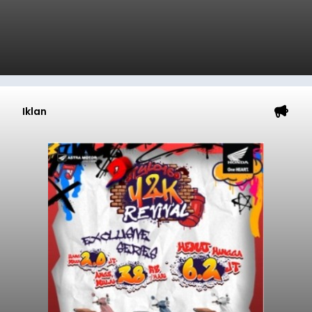
Iklan