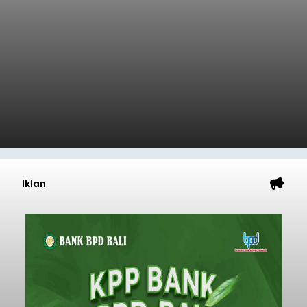
Iklan