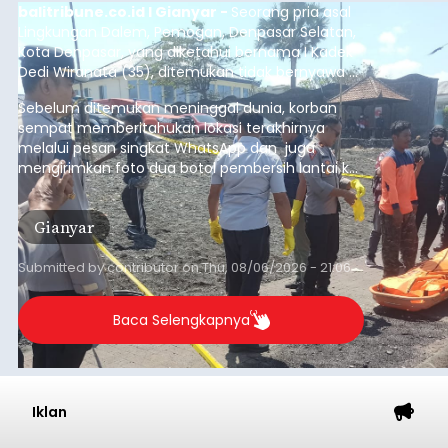
balitribune.co.id I Gianyar -
Seorang pria asal
Lingkungan Dalem, Pemogan, Denpasar Selatan,
Kota Denpasar, yang diketahui bernama I Kadek
Dedi Wiranata (35), ditemukan tidak bernyawa di
pesisir Pantai Purnama, Sukawati.
Sebelum ditemukan meninggal dunia, korban
sempat memberitahukan lokasi terakhirnya
melalui pesan singkat WhatsApp dan juga
mengirimkan foto dua botol pembersih lantai ke
istrinya.
Gianyar
Submitted by
contributor
on
Thu, 08/06/2026 - 21:06
Baca Selengkapnya
Iklan