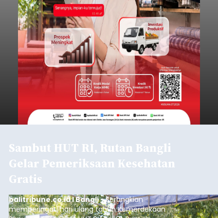
Sambut HUT RI, Rutan Bangli
Gelar Pemeriksaan Kesehatan
Gratis
balitribune.co.id I Bangli -
Serangkian
memperingati hari ulang tahun Kemerdekaan