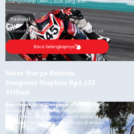
Championship (ARRC) 2026 yang akan
berlangsung di Pertamina Mandalika
International Circuit, Lombok, Nusa Tenggara
Nasional
Barat, pada 7–9 Agustus 2026.
Submitted by
contributor
on
Fri, 08/07/2026 - 07:44
Baca Selengkapnya
Sasar Warga Rentan,
Denpasar Siapkan Rp1,152
Triliun
balitribune.co.id I Denpasar -
Pemerintah Kota
Denpasar mengalokasikan anggaran sebesar
Rp1,152 triliun untuk mengintervensi sekitar 18.000
warga kelompok rentan yang berada di ambang
garis kemiskinan. Langkah strategis ini diambil