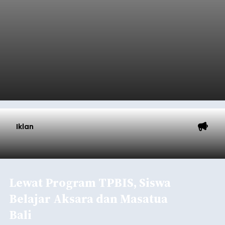
Iklan
Lewat Program TPBIS, Siswa
Belajar Aksara dan Masatua
Bali