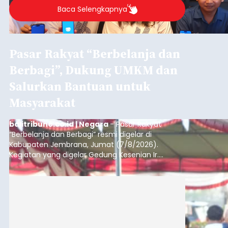
Baca Selengkapnya
Pasar Rakyat “Berbelanja dan
Berbagi”, Dukung UMKM dan
Salurkan Bantuan untuk
Masyarakat
balitribune.co.id | Negara
- Pasar Rakyat
“Berbelanja dan Berbagi” resmi digelar di
Kabupaten Jembrana, Jumat (7/8/2026).
Kegiatan yang digelar Gedung Kesenian Ir.
Soekarno ini memadukan pemberdayaan
ekonomi masyarakat dengan aksi sosial tersebut
mendapat antusiasme tinggi dan mencatat nilai
transaksi mencapai Rp672.733.200.