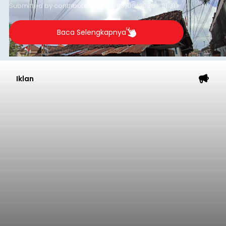
guna menjaga masyarakat yang berada pada
Submitted by
contributor
on
Thu, 08/06/2026 - 21:31
kelompok desil 5 dan 6 tersebut agar tidak
merosot ke kategori miskin.
Baca Selengkapnya
Iklan