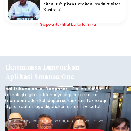
akan Hidupkan Gerakan Produktivitas
Nasional
Swipe untuk lihat berita lainnya
Ikasmansa Luncurkan
Aplikasi Smansa One
balitribune.co.id | Denpasar
- Perkembangan
teknologi digital tidak hanya digunakan untuk
mempermudah kehidupan sehari-hari. Teknologi
digital saat ini juga digunakan untuk mencatat
dan mengelola data base alumni dari suatu
sekolah, salah satunya adalah alumni SMA 1
Submitted by
contributor
on
Sat, 08/08/2026 - 20:28
Denpasar.