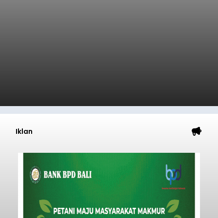
Iklan