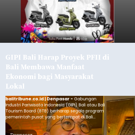
GIPI Bali Harap Proyek PFII di
Bali Membawa Manfaat
Ekonomi bagi Masyarakat
Lokal
balitribune.co.id | Denpasar -
Gabungan
Industri Pariwisata Indonesia (GIPI) Bali atau Bali
Tourism Board (BTB) berharap segala program
pemerintah pusat yang bertempat di Bali
membawa dampak positif bagi masyarakat lokal.
"Program pemerintah ini (Bali sebagai Pusat
Denpasar
Finansial Internasional Indonesia/PFII) harus