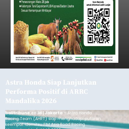
Astra Honda Siap Lanjutkan
Performa Positif di ARRC
Mandalika 2026
balitribune.co.id | Jakarta
– Astra Honda
Racing Team (AHRT) siap menghadapi putaran
keempat Idemitsu FIM Asia Road Racing