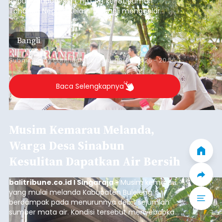
Republik Indonesia ( HUT RI) ke-81, Rumah
Tahanan Negara Kelas II B Bangli menggelar
kegiatan pemeriksaan kesehatan gratis, Rabu
(6/8/2026).
Bangli
Submitted by
contributor
on
Thu, 08/06/2026 - 20:56
Baca Selengkapnya
Musim Kemarau Melanda,
Warga Desa Sinabun
Kesulitan Dapatkan Air Bersih
balitribune.co.id I Singaraja -
Musim kemarau
yang mulai melanda Kabupaten Buleleng
berdampak pada menurunnya debit sejumlah
sumber mata air. Kondisi tersebut menyebabkan
warga di beberapa desa mulai mengalami