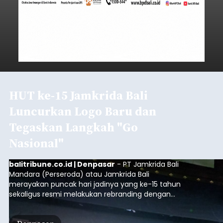
HUT ke-15 Jamkrida Bali
Luncurkan Logo Baru dan
Tegaskan Langkah "Go
Nasional"
balitribune.co.id | Denpasar
- PT Jamkrida Bali
Mandara (Perseroda) atau Jamkrida Bali
merayakan puncak hari jadinya yang ke-15 tahun
sekaligus resmi melakukan rebranding dengan
meluncurkan logo baru perusahaan. Peluncuran
ini digelar dalam acara bertajuk "ELEVATE 15: