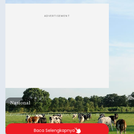
yang belum banyak dicermati adalah dari mana
sumber susu yang digunakan.
ADVERTISEMENT
Nasional
Submitted by
contributor
on
Mon, 08/10/2026 - 15:05
Baca Selengkapnya