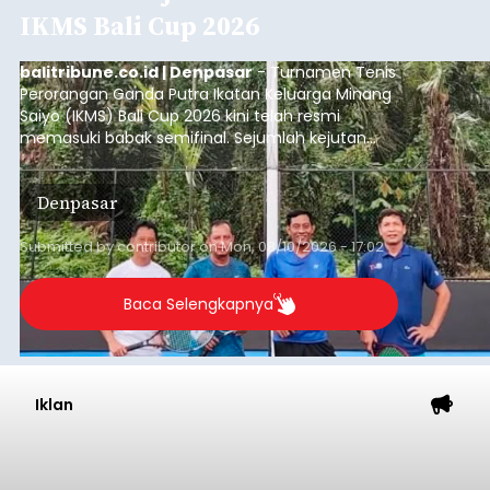
IKMS Bali Cup 2026
balitribune.co.id | Denpasar
- Turnamen Tenis
Perorangan Ganda Putra Ikatan Keluarga Minang
Saiyo (IKMS) Bali Cup 2026 kini telah resmi
memasuki babak semifinal. Sejumlah kejutan
mewarnai babak delapan besar yang digelar di
Lapangan Tenis Telkom Denpasar pada Minggu,
Denpasar
9 Agustus 2026.
Submitted by
contributor
on
Mon, 08/10/2026 - 17:02
Baca Selengkapnya
Iklan