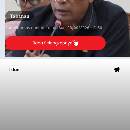
RDTR tersebut meliputi Kecamatan Kediri,
Tabanan, dan Selemadeg Barat.
Tabanan
Submitted by
contributor
on
Sun, 08/09/2026 - 21:56
Baca Selengkapnya
Iklan