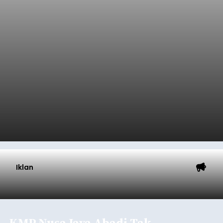
Iklan
KMP Nusa Jaya Abadi Tak