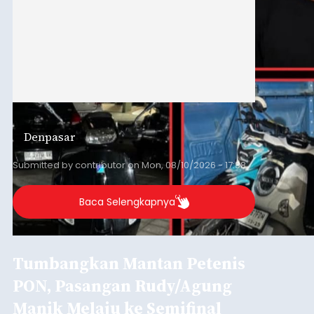
Denpasar
Submitted by
contributor
on
Mon, 08/10/2026 - 17:38
Baca Selengkapnya
Tumbangkan Mantan Petenis
PON, Pasangan Rudy/Agung
Manik Melaju ke Semifinal