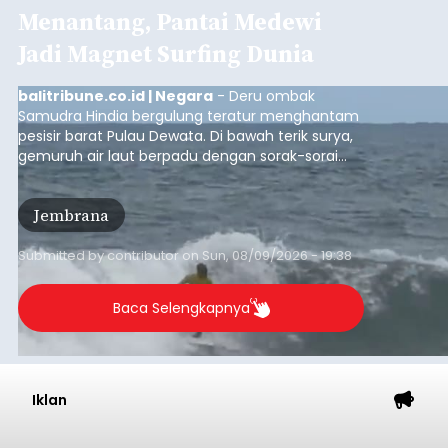
Menantang, Pantai Medewi
Jadi Magnet Surfing Dunia
balitribune.co.id | Negara
- Deru ombak
Samudra Hindia bergulung teratur menghantam
pesisir barat Pulau Dewata. Di bawah terik surya,
gemuruh air laut berpadu dengan sorak-sorai
penonton yang memadati Pantai Medewi,
Kecamatan Pekutatan pada Minggu (9/8/2026).
Jembrana
Ratusan peselancar dari berbagai penjuru
nusantara berkompetisi menaklukan ombak
terbaik dan menantang.
Submitted by
contributor
on
Sun, 08/09/2026 - 19:38
Baca Selengkapnya
Iklan