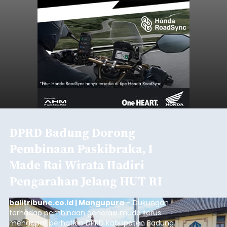
DPRD Badung Dorong
Pembinaan Paskibraka, I
Made Rai Wirata Hadiri
Pengarahan Jelang HUT RI
balitribune.co.id | Mangupura
– Dukungan
terhadap pembinaan generasi muda terus
mendapat perhatian DPRD Kabupaten Badung.