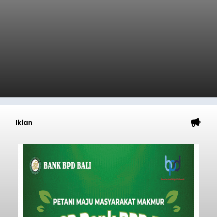
Iklan