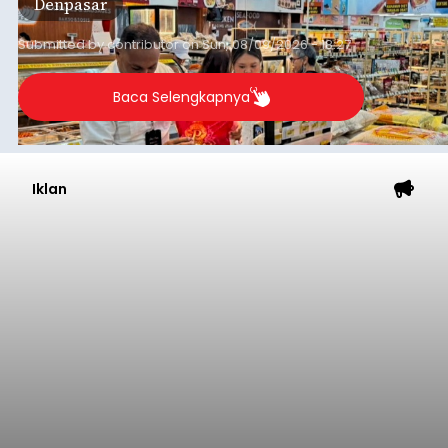
Denpasar
kebutuhan masyarakat hingga sekitar 10 bulan.
Submitted by
contributor
on
Sun, 08/09/2026 - 18:27
Baca Selengkapnya
Iklan