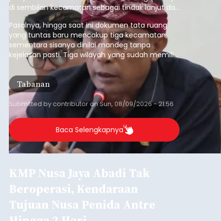
di sembilan kecamatan sebagai tindak lanjut dari
pelaksanaan RTRW.
Pasalnya, hingga saat ini dokumen tata ruang
yang tuntas baru mencakup tiga kecamatan,
sementara sisanya dinilai mandeg tanpa
kejelasan pasti. Tiga wilayah yang sudah memiliki
RDTR tersebut meliputi Kecamatan Kediri,
Tabanan, dan Selemadeg Barat.
Tabanan
Submitted by
contributor
on
Sun, 08/09/2026 - 21:56
Baca Selengkapnya
KMP Nusa Jaya Abadi Tak
Beroperasi, Kendaraan
Tujuan Nusa Penida Antre
Hingga 2 Hari