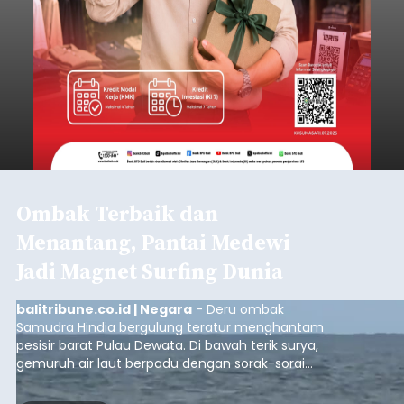
Ombak Terbaik dan
Menantang, Pantai Medewi
Jadi Magnet Surfing Dunia
balitribune.co.id | Negara
- Deru ombak
Samudra Hindia bergulung teratur menghantam
pesisir barat Pulau Dewata. Di bawah terik surya,
gemuruh air laut berpadu dengan sorak-sorai
penonton yang memadati Pantai Medewi,
Kecamatan Pekutatan pada Minggu (9/8/2026).