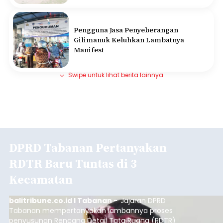
Pengguna Jasa Penyeberangan
Gilimanuk Keluhkan Lambatnya
Manifest
Swipe untuk lihat berita lainnya
DPRD Tabanan Pertanyakan
RDTR Baru Tuntas di 3
Kecamatan
balitribune.co.id I Tabanan -
Jajaran DPRD
Tabanan mempertanyakan lambannya proses
penyusunan Rencana Detail Tata Ruang (RDTR)