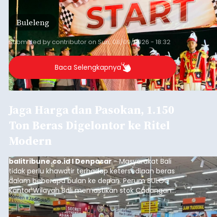
HUT ke-81 Kemerdekaan Republik Indonesia.
Lomba resmi dimulai dari Lapangan Sepak Bola
Buleleng
Desa Celukan Bawang, Sabtu (8/8/2026) malam.
Submitted by
contributor
on
Sun, 08/09/2026 - 18:32
Baca Selengkapnya
Jaga Harga dan Pasokan, 1.150
Ton Beras Digelontor ke Ritel
Modern
balitribune.co.id I Denpasar
- Masyarakat Bali
tidak perlu khawatir terhadap ketersediaan beras
dalam beberapa bulan ke depan. Perum BULOG
Kantor Wilayah Bali memastikan stok Cadangan
Beras Pemerintah (CBP) masih dalam kondisi
aman, bahkan diproyeksikan mampu memenuhi