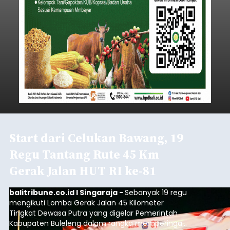
Start dari Celukan Bawang, 19
Regu Tantang Rute 45 Km
Gerak Jalan HUT RI ke-81
balitribune.co.id I Singaraja -
Sebanyak 19 regu
mengikuti Lomba Gerak Jalan 45 Kilometer
Tingkat Dewasa Putra yang digelar Pemerintah
Kabupaten Buleleng dalam rangka memperingati