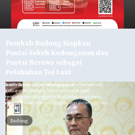
Pemkab Badung Siapkan
Pantai Sekeh Kedonganan dan
Pantai Berawa sebagai
Pelabuhan Tol Laut
balitribune.co.id I Mangupura -
Pemerintah
Kabupaten Badung terus mematangkan
rencana pembangunan dua pelabuhan yang
diproyeksikan menjadi bagian dari sistem tol laut
sekaligus transportasi publik terintegrasi. Dua
lokasi yang disiapkan berada di Pantai Sekeh,
Badung
Kedonganan, dan Pantai Berawa, Canggu.
Submitted by
contributor
on
Mon, 08/10/2026 - 22:48