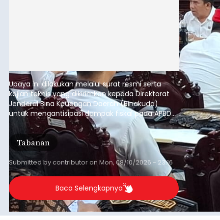
Upaya ini dilakukan melalui surat resmi serta
kajian teknis yang dikirimkan kepada Direktorat
Jenderal Bina Keuangan Daerah (Binakuda)
untuk mengantisipasi dampak fiskal pada APBD
2027.
Tabanan
Submitted by
contributor
on
Mon, 08/10/2026 - 23:16
Baca Selengkapnya