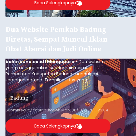
Baca Selengkapnya
Dua Website Pemkab Badung
Diretas, Sempat Muncul Iklan
Obat Aborsi dan Judi Online
balitribune.co.id I Mangupura -
Dua website
yang menggunakan subdomain resmi
Pemerintah Kabupaten Badung mengalami
serangan deface. Tampilan situs yang
semestinya digunakan untuk menyajikan
informasi pemerintahan justru diubah menjadi
Badung
iklan obat aborsi dan judi online.
Submitted by
contributor
on
Mon, 08/10/2026 - 23:04
Baca Selengkapnya