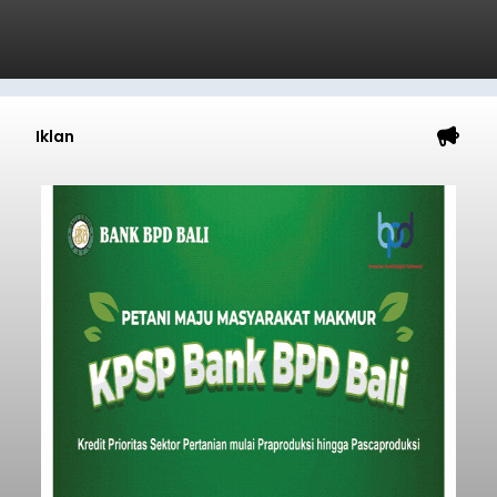
Iklan