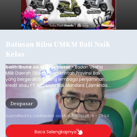
Ratusan Ribu UMKM Bali Naik
Kelas
balitribune.co.id I Denpasar -
Badan Usaha
Milik Daerah (BUMD) Pemerintah Provinsi Bali
yang bergerak di bidang lembaga penjaminan
kredit atau PT Jamkrida Bali Mandara (Jamkrida
Bali) telah mencatatkan penjaminan kredit
kepada 549 ribu usaha mikro, kecil dan
Denpasar
menengah (UMKM) di Bali.
Submitted by
contributor
on
Mon, 08/10/2026 - 23:24
Baca Selengkapnya