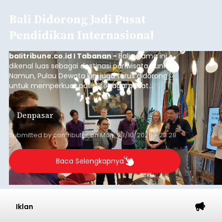
Bali Didorong Jadi Pusat
Pendidikan Internasional
balitribune.co.id I Tabanan -
Bali selama ini
dikenal luas sebagai destinasi pariwisata dunia.
Namun, Pulau Dewata kini juga terus didorong
untuk memperkuat posisi sebagai pusat
pendidikan internasional atau "education hub".
Denpasar
Submitted by
contributor
on
Mon, 08/10/2026 - 23:28
Baca Selengkapnya
Iklan