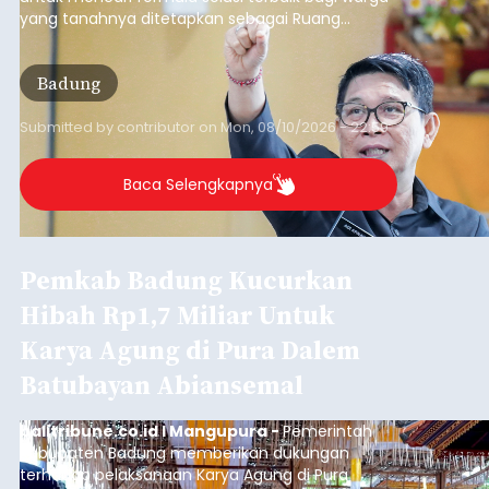
yang tanahnya ditetapkan sebagai Ruang
Terbuka Hijau (RTH) maupun Lahan Pertanian
Pangan Berkelanjutan (LP2B).
Badung
Submitted by
contributor
on
Mon, 08/10/2026 - 22:59
Baca Selengkapnya
Pemkab Badung Kucurkan
Hibah Rp1,7 Miliar Untuk
Karya Agung di Pura Dalem
Batubayan Abiansemal
balitribune.co.id I Mangupura -
Pemerintah
Kabupaten Badung memberikan dukungan
terhadap pelaksanaan Karya Agung di Pura