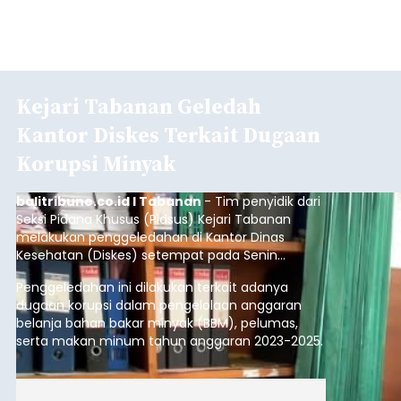
Kejari Tabanan Geledah
Kantor Diskes Terkait Dugaan
Korupsi Minyak
balitribune.co.id I Tabanan
- Tim penyidik dari
Seksi Pidana Khusus (Pidsus) Kejari Tabanan
melakukan penggeledahan di Kantor Dinas
Kesehatan (Diskes) setempat pada Senin
(10/8/2026).
Penggeledahan ini dilakukan terkait adanya
dugaan korupsi dalam pengelolaan anggaran
belanja bahan bakar minyak (BBM), pelumas,
serta makan minum tahun anggaran 2023-2025.