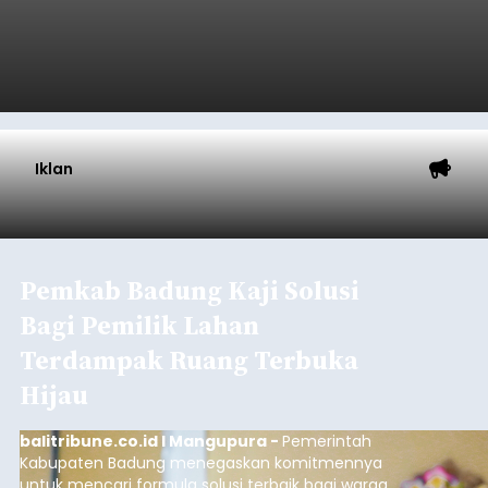
Iklan
Pemkab Badung Kaji Solusi
Bagi Pemilik Lahan
Terdampak Ruang Terbuka
Hijau
balitribune.co.id I Mangupura -
Pemerintah
Kabupaten Badung menegaskan komitmennya
untuk mencari formula solusi terbaik bagi warga