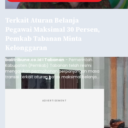
Terkait Aturan Belanja
Pegawai Maksimal 30 Persen,
Pemkab Tabanan Minta
Kelonggaran
balitribune.co.id I Tabanan
- Pemerintah
Kabupaten (Pemkab) Tabanan telah resmi
mengajukan permohonan perpanjangan masa
transisi terkait aturan batas maksimal belanja
pegawai sebesar 30 persen kepada Kementerian
Dalam Negeri (Kemendagri).
ADVERTISEMENT