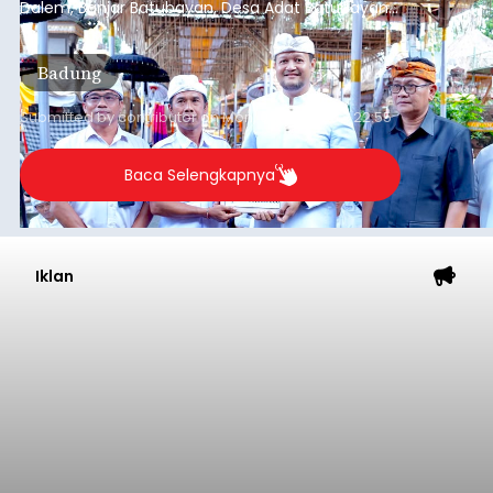
Dalem, Banjar Batubayan, Desa Adat Batubayan,
Kecamatan Abiansemal. Dukungan tersebut
diwujudkan melalui bantuan hibah sebesar Rp1,7
Badung
miliar dari Anggaran Induk Tahun 2026.
Submitted by
contributor
on
Mon, 08/10/2026 - 22:55
Baca Selengkapnya
Iklan