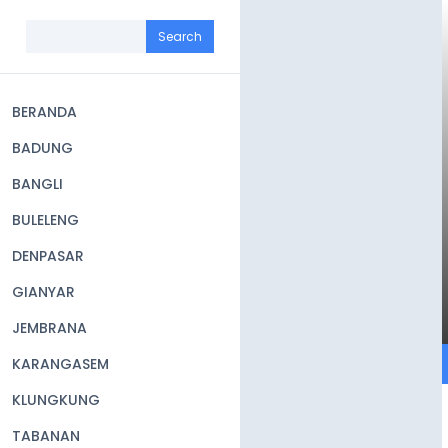
Skip
to
Search
main
content
BERANDA
Main
BADUNG
navigation
BANGLI
BULELENG
DENPASAR
GIANYAR
JEMBRANA
KARANGASEM
KLUNGKUNG
TABANAN