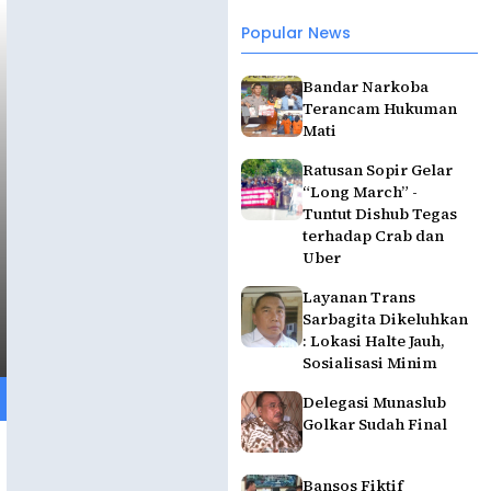
Popular News
Bandar Narkoba
Terancam Hukuman
Mati
Ratusan Sopir Gelar
“Long March” -
Tuntut Dishub Tegas
terhadap Crab dan
Uber
Layanan Trans
Sarbagita Dikeluhkan
: Lokasi Halte Jauh,
Sosialisasi Minim
Delegasi Munaslub
Golkar Sudah Final
Bansos Fiktif