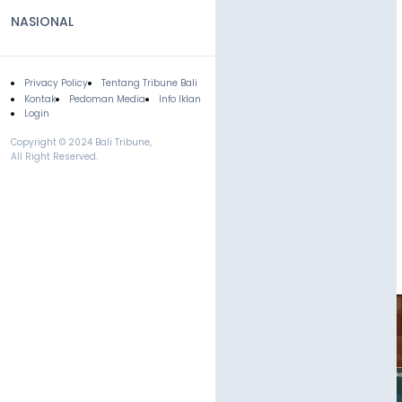
NASIONAL
Privacy Policy
Tentang Tribune Bali
Footer
Kontak
Pedoman Media
Info Iklan
Login
Copyright © 2024 Bali Tribune,
All Right Reserved.