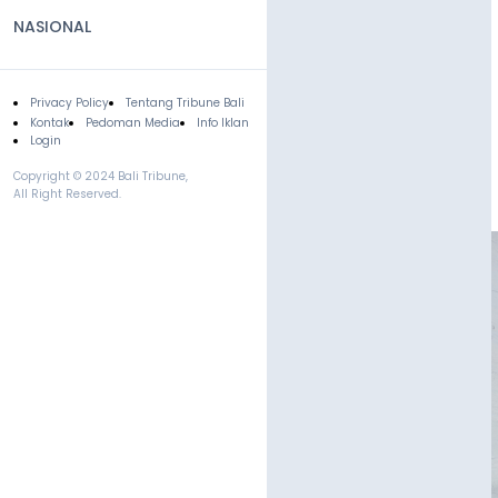
NASIONAL
Privacy Policy
Tentang Tribune Bali
Footer
Kontak
Pedoman Media
Info Iklan
Login
Copyright © 2024 Bali Tribune,
All Right Reserved.