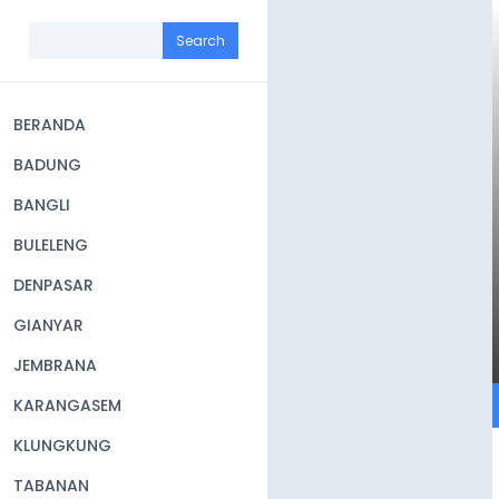
Skip
to
Search
main
content
BERANDA
Main
BADUNG
navigation
BANGLI
BULELENG
DENPASAR
GIANYAR
JEMBRANA
KARANGASEM
KLUNGKUNG
TABANAN