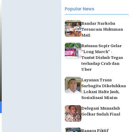
Popular News
Bandar Narkoba
Terancam Hukuman
Mati
Ratusan Sopir Gelar
“Long March” -
Tuntut Dishub Tegas
terhadap Crab dan
Uber
Layanan Trans
Sarbagita Dikeluhkan
: Lokasi Halte Jauh,
Sosialisasi Minim
Delegasi Munaslub
Golkar Sudah Final
Bansos Fiktif