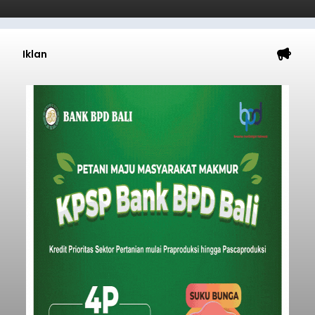
Iklan