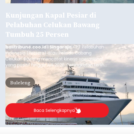
Kunjungan Kapal Pesiar di
Pelabuhan Celukan Bawang
Tumbuh 25 Persen
balitribune.coo.id I Singaraja -
PT Pelabuhan
Indonesia (Persero) atau Pelindo Cabang
Celukan Bawang mencatat kinerja operasional
yang positif hingga Juli 2026. Peningkatan terlihat
dari arus kapal yang mencapai 1,48 juta Gross
Tonnage (GT), atau tumbuh 12,4 persen
Buleleng
dibandingkan periode yang sama tahun lalu
yang tercatat sebesar 1,32 juta GT.
Submitted by
contributor
on
Thu, 08/06/2026 - 20:41
Baca Selengkapnya