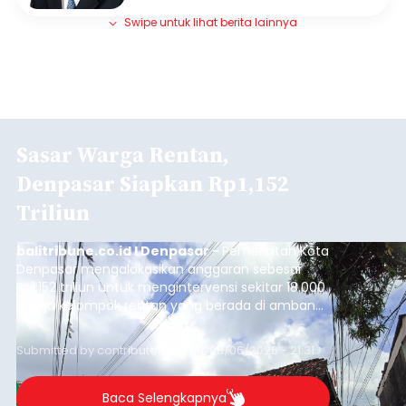
Swipe untuk lihat berita lainnya
Sasar Warga Rentan,
Denpasar Siapkan Rp1,152
Triliun
balitribune.co.id I Denpasar -
Pemerintah Kota
Denpasar mengalokasikan anggaran sebesar
Rp1,152 triliun untuk mengintervensi sekitar 18.000
warga kelompok rentan yang berada di ambang
garis kemiskinan. Langkah strategis ini diambil
guna menjaga masyarakat yang berada pada
Submitted by
contributor
on
Thu, 08/06/2026 - 21:31
kelompok desil 5 dan 6 tersebut agar tidak
merosot ke kategori miskin.
Baca Selengkapnya