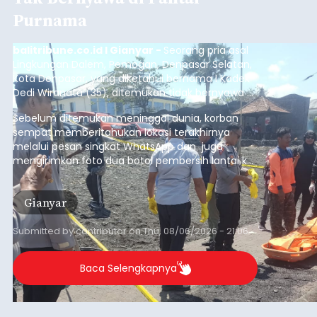
Purnama
balitribune.co.id I Gianyar -
Seorang pria asal
Lingkungan Dalem, Pemogan, Denpasar Selatan,
Kota Denpasar, yang diketahui bernama I Kadek
Dedi Wiranata (35), ditemukan tidak bernyawa di
pesisir Pantai Purnama, Sukawati.
Sebelum ditemukan meninggal dunia, korban
sempat memberitahukan lokasi terakhirnya
melalui pesan singkat WhatsApp dan juga
mengirimkan foto dua botol pembersih lantai ke
istrinya.
Gianyar
Submitted by
contributor
on
Thu, 08/06/2026 - 21:06
Baca Selengkapnya