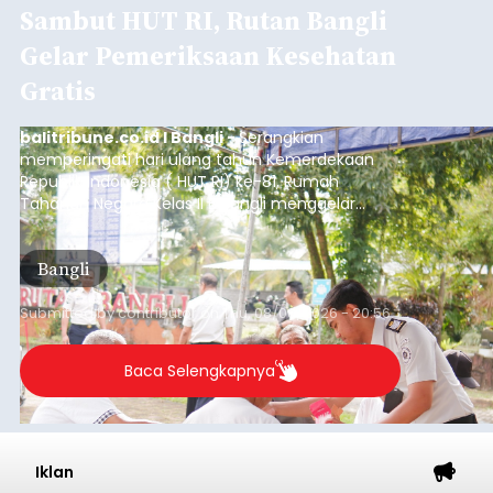
Sambut HUT RI, Rutan Bangli
Gelar Pemeriksaan Kesehatan
Gratis
balitribune.co.id I Bangli -
Serangkian
memperingati hari ulang tahun Kemerdekaan
Republik Indonesia ( HUT RI) ke-81, Rumah
Tahanan Negara Kelas II B Bangli menggelar
kegiatan pemeriksaan kesehatan gratis, Rabu
(6/8/2026).
Bangli
Submitted by
contributor
on
Thu, 08/06/2026 - 20:56
Baca Selengkapnya
Iklan