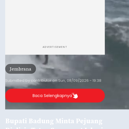
Ombak Terbaik dan
Menantang, Pantai Medewi
Jadi Magnet Surfing Dunia
balitribune.co.id | Negara
- Deru ombak
Samudra Hindia bergulung teratur menghantam
pesisir barat Pulau Dewata. Di bawah terik surya,
gemuruh air laut berpadu dengan sorak-sorai
penonton yang memadati Pantai Medewi,