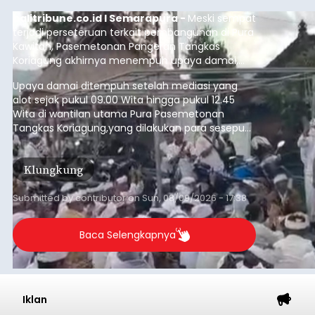
per bulan, meningkat signifikan dibandingkan
Badung
rata-rata penerimaan sebelumnya yang berkisar
Rp350 miliar hingga Rp400 miliar per bulan.
Submitted by
contributor
on
Sun, 08/09/2026 - 18:22
Baca Selengkapnya
Iklan