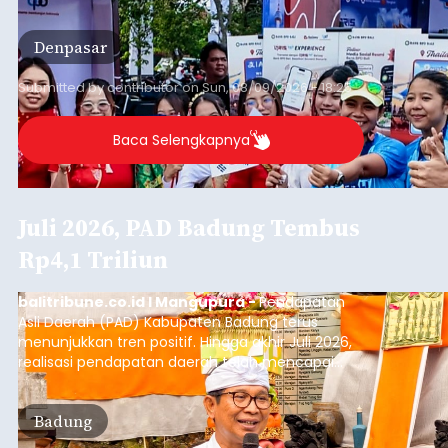
Submitted by
contributor
on
Sun, 08/09/2026 - 18:32
Baca Selengkapnya
Jaga Harga dan Pasokan, 1.150
Ton Beras Digelontor ke Ritel
Modern
balitribune.co.id I Denpasar
- Masyarakat Bali
tidak perlu khawatir terhadap ketersediaan beras
dalam beberapa bulan ke depan. Perum BULOG
Kantor Wilayah Bali memastikan stok Cadangan
Beras Pemerintah (CBP) masih dalam kondisi
aman, bahkan diproyeksikan mampu memenuhi
Denpasar
kebutuhan masyarakat hingga sekitar 10 bulan.
Submitted by
contributor
on
Sun, 08/09/2026 - 18:27