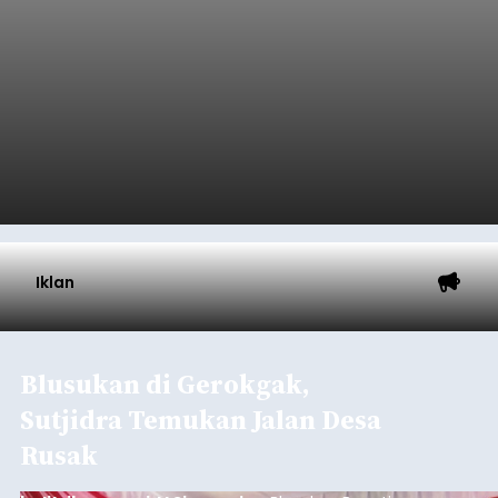
Iklan
QRIS Bali Summer Run 2026,
Bank BPD Bali Kenalkan QRIS
TAP dan Cross-Border
balitribune.co.id | Denpasar
- Sebanyak 2.000