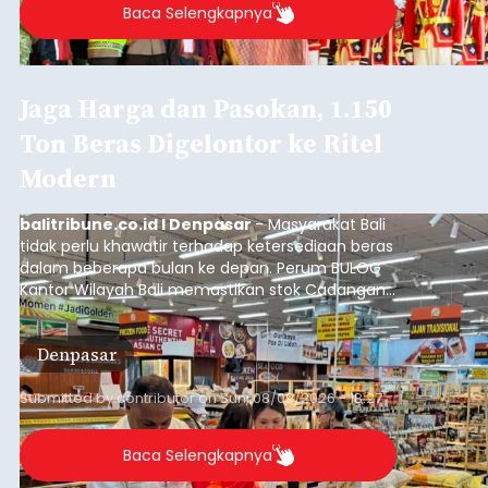
Iklan