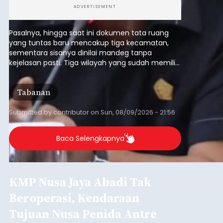
ADVERTISEMENT
Pasalnya, hingga saat ini dokumen tata ruang
yang tuntas baru mencakup tiga kecamatan,
sementara sisanya dinilai mandeg tanpa
kejelasan pasti. Tiga wilayah yang sudah memiliki
RDTR tersebut meliputi Kecamatan Kediri,
Tabanan, dan Selemadeg Barat.
Tabanan
Submitted by
contributor
on
Sun, 08/09/2026 - 21:56
Baca Selengkapnya
KMP Nusa Jaya Abadi Tak
Beroperasi, Kendaraan
Tujuan Nusa Penida Antre