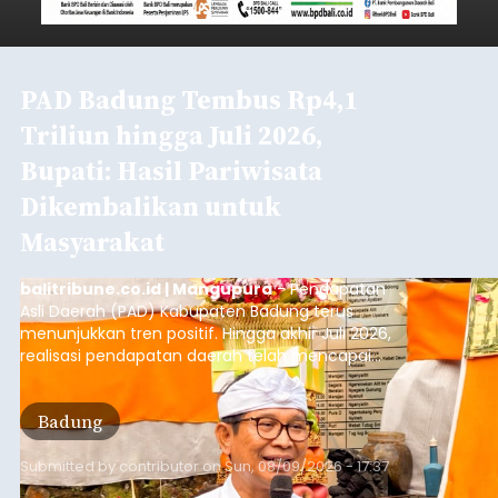
Tempuh Upaya Damai
balitribune.co.id I Semarapura -
Meski sempat
terjadi perseteruan terkait pembangunan di Pura
Kawitan, Pasemetonan Pangeran Tangkas
Koriagung akhirnya menempuh upaya damai,
pada Minggu (9/8/2026).
Upaya damai ditempuh setelah mediasi yang
alot sejak pukul 09.00 Wita hingga pukul 12.45
Wita di wantilan utama Pura Pasemetonan
Tangkas Koriagung,yang dilakukan para sesepuh
kedua belah pihak yang berseberangan.
Klungkung
Submitted by
contributor
on
Sun, 08/09/2026 - 17:38
Baca Selengkapnya