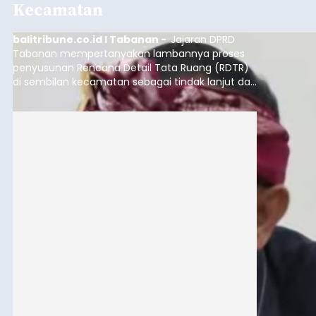
Kecamatan
balitribune.co.id I Tabanan -
Jajaran DPRD
Tabanan mempertanyakan lambannya proses
penyusunan Rencana Detail Tata Ruang (RDTR)
di sembilan kecamatan sebagai tindak lanjut dari
pelaksanaan RTRW.