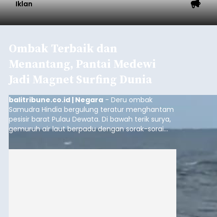
Iklan