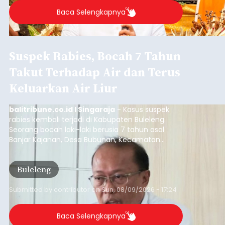
Iklan