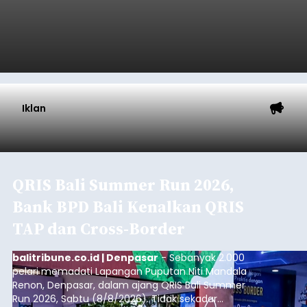
Start dari Celukan Bawang, 19
Regu Tantang Rute 45 Km
Gerak Jalan HUT RI ke-81
balitribune.co.id I Singaraja -
Sebanyak 19 regu
mengikuti Lomba Gerak Jalan 45 Kilometer
Tingkat Dewasa Putra yang digelar Pemerintah
Kabupaten Buleleng dalam rangka memperingati
HUT ke-81 Kemerdekaan Republik Indonesia.
Lomba resmi dimulai dari Lapangan Sepak Bola
Buleleng
Desa Celukan Bawang, Sabtu (8/8/2026) malam.