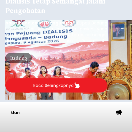
Kecamatan Pekutatan pada Minggu (9/8/2026).
Ratusan peselancar dari berbagai penjuru
nusantara berkompetisi menaklukan ombak
terbaik dan menantang.
ADVERTISEMENT
Jembrana
Submitted by
contributor
on
Sun, 08/09/2026 - 19:38