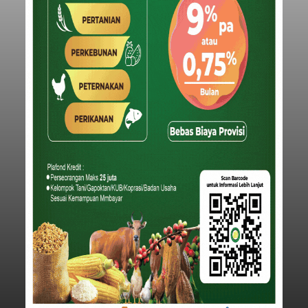
Rusak
balitribune.co.id I Singaraja -
Blusukan Bupati
Buleleng Nyoman Sutjidra bersama Wakil Bupati
Gede Supriatna ke empat desa di Kecamatan
Gerokgak, Sabtu (8/8/2026), membuka sejumlah
persoalan yang masih dihadapi masyarakat. Dari
jalan desa yang rusak hingga potensi pertanian
Buleleng
yang belum optimal, semuanya menjadi
perhatian pemerintah daerah.
Submitted by
contributor
on
Sun, 08/09/2026 - 18:16
Baca Selengkapnya
Sempat Terjadi Perseteruan
Terkait Pembangunan Pura
Kawitan, Pasemetonan
Tangkas Koriagung Akhirnya