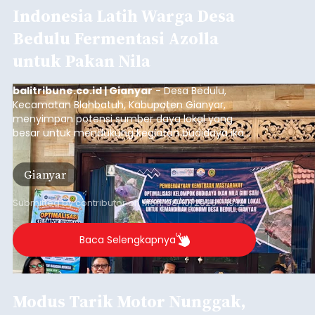
Indonesia Latih Warga Desa
Bedulu Fermentasi Azolla
untuk Pakan Nila
balitribune.co.id | Gianyar
- Desa Bedulu,
Kecamatan Blahbatuh, Kabupaten Gianyar,
menyimpan potensi sumber daya lokal yang
besar untuk mendukung kegiatan budidaya ikan
nila.
Gianyar
Submitted by
contributor
on
Mon, 08/10/2026 - 19:12
Baca Selengkapnya
Modus Tarik Motor Nunggak,