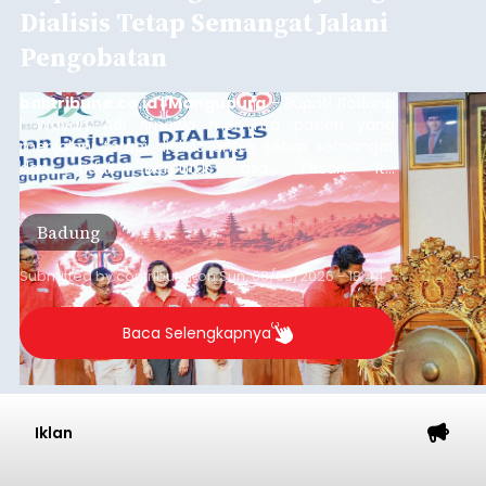
Dialisis Tetap Semangat Jalani
Pengobatan
balitribune.co.id | Mangupura
- Bupati Badung
I Wayan Adi Arnawa meminta pasien yang
menjalani terapi dialisis untuk tetap semangat
dan tidak berputus asa. Pesan itu
disampaikannya saat menghadiri Sarasehan
Pejuang Dialisis yang digelar RSD Mangusada di
Badung
Ruang Kertha Gosana, Puspem Badung, Minggu
(9/8/2026).
Submitted by
contributor
on
Sun, 08/09/2026 - 18:44
Baca Selengkapnya
Iklan