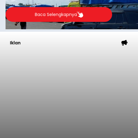
hanya dilayani oleh satu kapal yakni Kapal LCT.
Baca Selengkapnya
Iklan