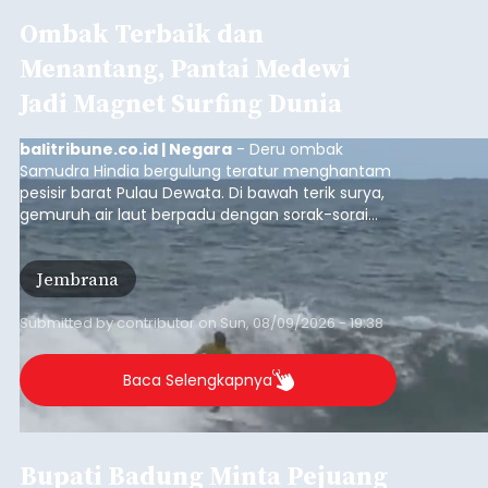
Ombak Terbaik dan
Menantang, Pantai Medewi
Jadi Magnet Surfing Dunia
balitribune.co.id | Negara
- Deru ombak
Samudra Hindia bergulung teratur menghantam
pesisir barat Pulau Dewata. Di bawah terik surya,
gemuruh air laut berpadu dengan sorak-sorai
penonton yang memadati Pantai Medewi,
Kecamatan Pekutatan pada Minggu (9/8/2026).
Jembrana
Ratusan peselancar dari berbagai penjuru
nusantara berkompetisi menaklukan ombak
terbaik dan menantang.
Submitted by
contributor
on
Sun, 08/09/2026 - 19:38
Baca Selengkapnya
Bupati Badung Minta Pejuang