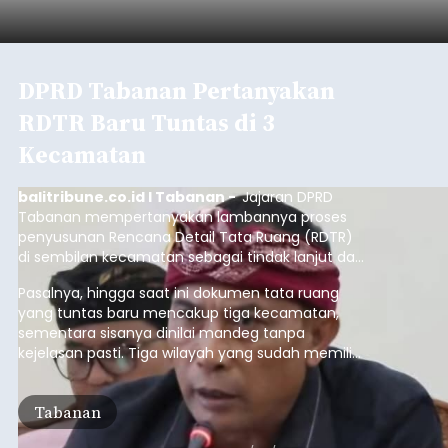
DPRD Tabanan Pertanyakan
RDTR Baru Tuntas di 3
Kecamatan
balitribune.co.id I Tabanan -
Jajaran DPRD
Tabanan mempertanyakan lambannya proses
penyusunan Rencana Detail Tata Ruang (RDTR)
di sembilan kecamatan sebagai tindak lanjut dari
pelaksanaan RTRW.
Pasalnya, hingga saat ini dokumen tata ruang
yang tuntas baru mencakup tiga kecamatan,
sementara sisanya dinilai mandeg tanpa
kejelasan pasti. Tiga wilayah yang sudah memiliki
RDTR tersebut meliputi Kecamatan Kediri,
Tabanan, dan Selemadeg Barat.
Tabanan