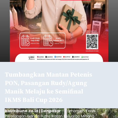
Tumbangkan Mantan Petenis
PON, Pasangan Rudy/Agung
Manik Melaju ke Semifinal
IKMS Bali Cup 2026
balitribune.co.id | Denpasar
- Turnamen Tenis
Perorangan Ganda Putra Ikatan Keluarga Minang