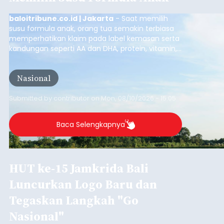
baloitribune.co.id | Jakarta
- Saat memilih
susu formula anak, orang tua semakin terbiasa
memperhatikan klaim pada label kemasan serta
kandungan seperti AA dan DHA, protein, vitamin,
mineral, hingga gula tambahan. Namun, satu hal
yang belum banyak dicermati adalah dari mana
Nasional
sumber susu yang digunakan.
Submitted by
contributor
on
Mon, 08/10/2026 - 15:05
Baca Selengkapnya
HUT ke-15 Jamkrida Bali
Luncurkan Logo Baru dan
Tegaskan Langkah "Go
Nasional"