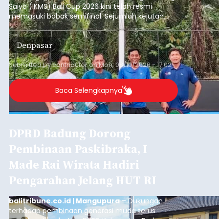
Saiyo (IKMS) Bali Cup 2026 kini telah resmi
memasuki babak semifinal. Sejumlah kejutan
mewarnai babak delapan besar yang digelar di
Lapangan Tenis Telkom Denpasar pada Minggu,
Denpasar
9 Agustus 2026.
Submitted by
contributor
on
Mon, 08/10/2026 - 17:02
Baca Selengkapnya
DPRD Badung Dorong
Pembinaan Paskibraka, I
Made Rai Wirata Hadiri
Pengarahan Jelang HUT RI
balitribune.co.id | Mangupura
– Dukungan
terhadap pembinaan generasi muda terus