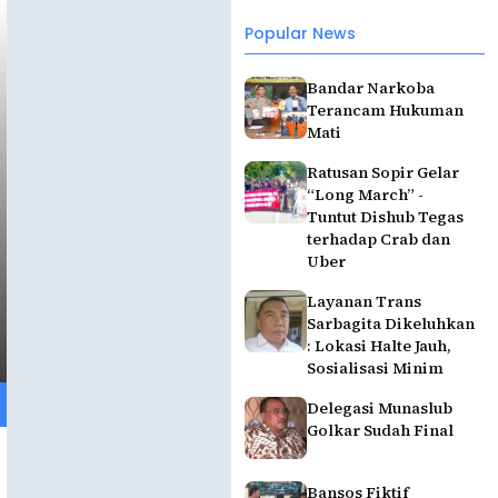
Popular News
Bandar Narkoba
Terancam Hukuman
Mati
Ratusan Sopir Gelar
“Long March” -
Tuntut Dishub Tegas
terhadap Crab dan
Uber
Layanan Trans
Sarbagita Dikeluhkan
: Lokasi Halte Jauh,
Sosialisasi Minim
Delegasi Munaslub
Golkar Sudah Final
Bansos Fiktif