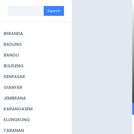
Skip
to
Search
main
content
BERANDA
Main
BADUNG
navigation
BANGLI
BULELENG
DENPASAR
GIANYAR
JEMBRANA
KARANGASEM
KLUNGKUNG
TABANAN