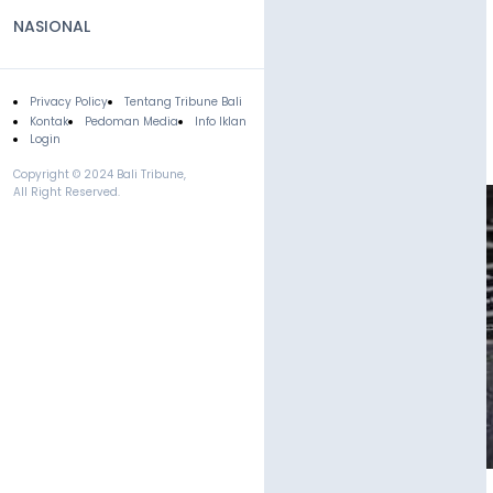
NASIONAL
Privacy Policy
Tentang Tribune Bali
Footer
Kontak
Pedoman Media
Info Iklan
Login
Copyright © 2024 Bali Tribune,
All Right Reserved.