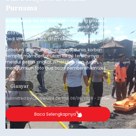
Purnama
balitribune.co.id I Gianyar -
Seorang pria asal
Lingkungan Dalem, Pemogan, Denpasar Selatan,
Kota Denpasar, yang diketahui bernama I Kadek
Dedi Wiranata (35), ditemukan tidak bernyawa di
pesisir Pantai Purnama, Sukawati.
Sebelum ditemukan meninggal dunia, korban
sempat memberitahukan lokasi terakhirnya
melalui pesan singkat WhatsApp dan juga
mengirimkan foto dua botol pembersih lantai ke
istrinya.
Gianyar
Submitted by
contributor
on
Thu, 08/06/2026 - 21:06
Baca Selengkapnya