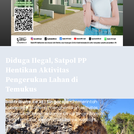
Diduga Ilegal, Satpol PP
Hentikan Aktivitas
Pengerukan Lahan di
Temukus
balitribune.co.id I Singaraja -
Pemerintah
Kabupaten Buleleng menghentikan aktivitas
pengerukan lahan di Banjar Dinas Bingin Banjah,
Desa Temukus, Kecamatan Banjar, setelah
ditemukan indikasi kegiatan pengambilan
material yang tidak sesuai dengan peruntukan