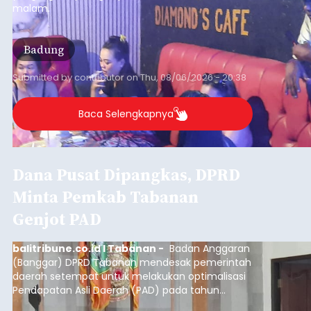
malam.
Badung
Submitted by
contributor
on
Thu, 08/06/2026 - 20:38
Baca Selengkapnya
Dana Pusat Dipangkas, DPRD
Minta Pemkab Tabanan
Genjot PAD
balitribune.co.id I Tabanan -
Badan Anggaran
(Banggar) DPRD Tabanan mendesak pemerintah
daerah setempat untuk melakukan optimalisasi
Pendapatan Asli Daerah (PAD) pada tahun
anggaran 2027.