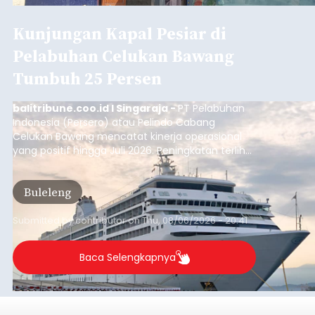
Kunjungan Kapal Pesiar di
Pelabuhan Celukan Bawang
Tumbuh 25 Persen
balitribune.coo.id I Singaraja -
PT Pelabuhan
Indonesia (Persero) atau Pelindo Cabang
Celukan Bawang mencatat kinerja operasional
yang positif hingga Juli 2026. Peningkatan terlihat
dari arus kapal yang mencapai 1,48 juta Gross
Tonnage (GT), atau tumbuh 12,4 persen
Buleleng
dibandingkan periode yang sama tahun lalu
yang tercatat sebesar 1,32 juta GT.
Submitted by
contributor
on
Thu, 08/06/2026 - 20:41
Baca Selengkapnya