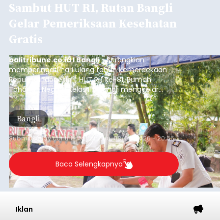
Sambut HUT RI, Rutan Bangli
Gelar Pemeriksaan Kesehatan
Gratis
balitribune.co.id I Bangli -
Serangkian
memperingati hari ulang tahun Kemerdekaan
Republik Indonesia ( HUT RI) ke-81, Rumah
Tahanan Negara Kelas II B Bangli menggelar
kegiatan pemeriksaan kesehatan gratis, Rabu
(6/8/2026).
Bangli
Submitted by
contributor
on
Thu, 08/06/2026 - 20:56
Baca Selengkapnya
Iklan