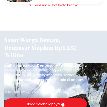
Swipe untuk lihat berita lainnya
Sasar Warga Rentan,
Denpasar Siapkan Rp1,152
Triliun
balitribune.co.id I Denpasar -
Pemerintah Kota
Denpasar mengalokasikan anggaran sebesar
Rp1,152 triliun untuk mengintervensi sekitar 18.000
warga kelompok rentan yang berada di ambang
garis kemiskinan. Langkah strategis ini diambil
guna menjaga masyarakat yang berada pada
Submitted by
contributor
on
Thu, 08/06/2026 - 21:31
kelompok desil 5 dan 6 tersebut agar tidak
merosot ke kategori miskin.
Baca Selengkapnya