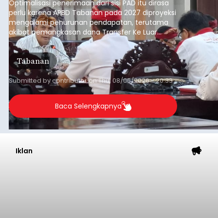
Optimalisasi penerimaan dari sisi PAD itu dirasa
perlu karena APBD Tabanan pada 2027 diproyeksi
mengalami penurunan pendapatan, terutama
akibat pemangkasan dana Transfer Ke Luar
Daerah (TKD) dari pemerintah pusat.
Tabanan
Submitted by
contributor
on
Thu, 08/06/2026 - 20:33
Baca Selengkapnya
Iklan