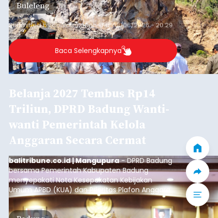
Buleleng
kawasan.
Submitted by
contributor
on
Thu, 08/06/2026 - 20:29
Baca Selengkapnya
Belanja 2027 Tembus Rp14
Triliun, DPRD Badung Wanti-
wanti Pemerintah Kelola
Anggaran Secara Cermat
balitribune.co.id | Mangupura
- DPRD Badung
bersama Pemerintah Kabupaten Badung
menyepakati Nota Kesepakatan Kebijakan
Umum APBD (KUA) dan Prioritas Plafon Anggaran
Sementara (PPAS) Tahun Anggaran 2027 dalam
rapat paripurna yang digelar di Gedung DPRD