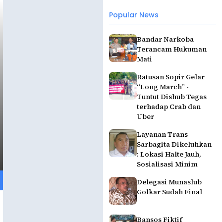
Popular News
Bandar Narkoba
Terancam Hukuman
Mati
Ratusan Sopir Gelar
“Long March” -
Tuntut Dishub Tegas
terhadap Crab dan
Uber
Layanan Trans
Sarbagita Dikeluhkan
: Lokasi Halte Jauh,
Sosialisasi Minim
Delegasi Munaslub
Golkar Sudah Final
Bansos Fiktif