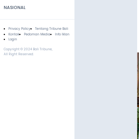
NASIONAL
Privacy Policy
Tentang Tribune Bali
Footer
Kontak
Pedoman Media
Info Iklan
Login
Copyright © 2024 Bali Tribune,
All Right Reserved.