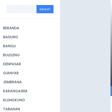
Skip
to
Search
main
content
BERANDA
Main
BADUNG
navigation
BANGLI
BULELENG
DENPASAR
GIANYAR
JEMBRANA
KARANGASEM
KLUNGKUNG
TABANAN