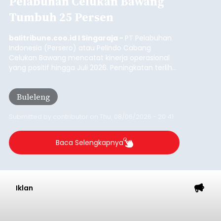
Pelabuhan Celukan Bawang
Tumbuh 25 Persen
balitribune.coo.id I Singaraja -
PT Pelabuhan
Indonesia (Persero) atau Pelindo Cabang
Celukan Bawang mencatat kinerja operasional
yang positif hingga Juli 2026. Peningkatan terlihat
dari arus kapal yang mencapai 1,48 juta Gross
Tonnage (GT), atau tumbuh 12,4 persen
Buleleng
dibandingkan periode yang sama tahun lalu
yang tercatat sebesar 1,32 juta GT.
Submitted by
contributor
on
Thu, 08/06/2026 - 20:41
Baca Selengkapnya
Iklan