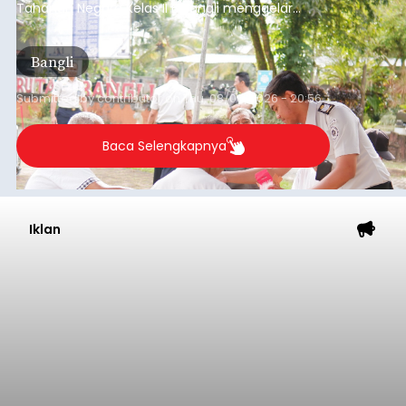
Tahanan Negara Kelas II B Bangli menggelar
kegiatan pemeriksaan kesehatan gratis, Rabu
(6/8/2026).
Bangli
Submitted by
contributor
on
Thu, 08/06/2026 - 20:56
Baca Selengkapnya
Iklan