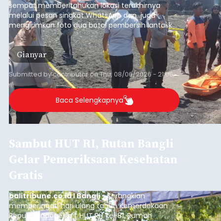
sempat memberitahukan lokasi terakhirnya
melalui pesan singkat WhatsApp dan juga
mengirimkan foto dua botol pembersih lantai ke
istrinya.
Gianyar
Submitted by
contributor
on
Thu, 08/06/2026 - 21:06
Baca Selengkapnya
Sambut HUT RI, Rutan Bangli
Gelar Pemeriksaan Kesehatan
Gratis
balitribune.co.id I Bangli -
Serangkian
memperingati hari ulang tahun Kemerdekaan
Republik Indonesia ( HUT RI) ke-81, Rumah