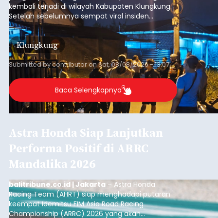
kembali terjadi di wilayah Kabupaten Klungkung.
Setelah sebelumnya sempat viral insiden
keributan di barat Pasar Galiran, peristiwa serupa
kini menimpa seorang pemuda asal Kabupaten
Klungkung
Sumba Barat Daya (SBD), Nusa Tenggara Timur
(NTT).
Submitted by
contributor
on
Sat, 08/08/2026 - 13:07
Baca Selengkapnya
Astra Honda Siap Lanjutkan
Performa Positif di ARRC
Mandalika 2026
balitribune.co.id | Jakarta
– Astra Honda
Racing Team (AHRT) siap menghadapi putaran
keempat Idemitsu FIM Asia Road Racing
Championship (ARRC) 2026 yang akan