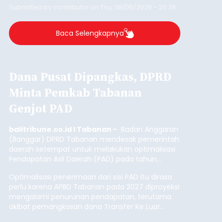
Submitted by
contributor
on
Thu, 08/06/2026 - 20:38
Baca Selengkapnya
Dana Pusat Dipangkas, DPRD
Minta Pemkab Tabanan
Genjot PAD
balitribune.co.id I Tabanan -
Badan Anggaran
(Banggar) DPRD Tabanan mendesak pemerintah
daerah setempat untuk melakukan optimalisasi
Pendapatan Asli Daerah (PAD) pada tahun
anggaran 2027.
Optimalisasi penerimaan dari sisi PAD itu dirasa
perlu karena APBD Tabanan pada 2027 diproyeksi
mengalami penurunan pendapatan, terutama
akibat pemangkasan dana Transfer Ke Luar
Daerah (TKD) dari pemerintah pusat.