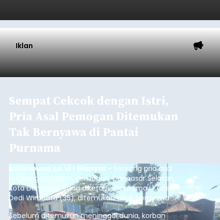
Iklan
Sempat Cekcok dengan Istri,
Pria Asal Pemogan Ditemukan
Tak Bernyawa di Pantai
Purnama
balitribune.co.id I Gianyar -
Seorang pria asal
Lingkungan Dalem, Pemogan, Denpasar Selatan,
Kota Denpasar, yang diketahui bernama I Kadek
Dedi Wiranata (35), ditemukan tidak bernyawa di
pesisir Pantai Purnama, Sukawati.
Sebelum ditemukan meninggal dunia, korban