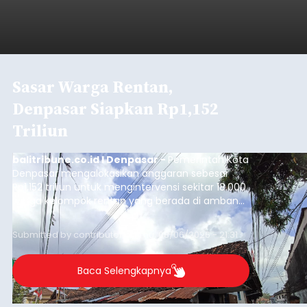
Sasar Warga Rentan,
Denpasar Siapkan Rp1,152
Triliun
balitribune.co.id I Denpasar -
Pemerintah Kota
Denpasar mengalokasikan anggaran sebesar
Rp1,152 triliun untuk mengintervensi sekitar 18.000
warga kelompok rentan yang berada di ambang
garis kemiskinan. Langkah strategis ini diambil
guna menjaga masyarakat yang berada pada
Submitted by
contributor
on
Thu, 08/06/2026 - 21:31
kelompok desil 5 dan 6 tersebut agar tidak
merosot ke kategori miskin.
Baca Selengkapnya