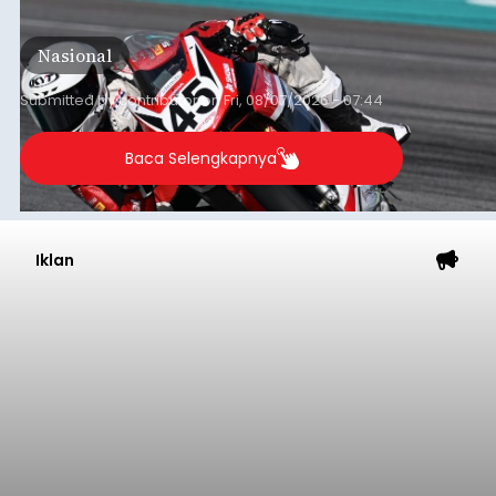
berlangsung di Pertamina Mandalika
International Circuit, Lombok, Nusa Tenggara
Nasional
Barat, pada 7–9 Agustus 2026.
Submitted by
contributor
on
Fri, 08/07/2026 - 07:44
Baca Selengkapnya
Iklan