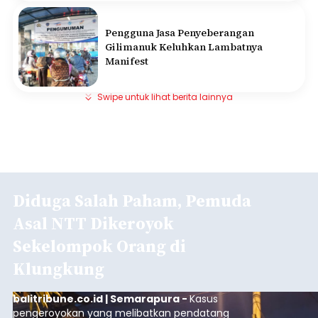
Pengguna Jasa Penyeberangan
Gilimanuk Keluhkan Lambatnya
Manifest
Swipe untuk lihat berita lainnya
Diduga Salah Paham, Pemuda
Asal NTT Dikeroyok
Sekelompok Orang di
Klungkung
balitribune.co.id | Semarapura -
Kasus
pengeroyokan yang melibatkan pendatang