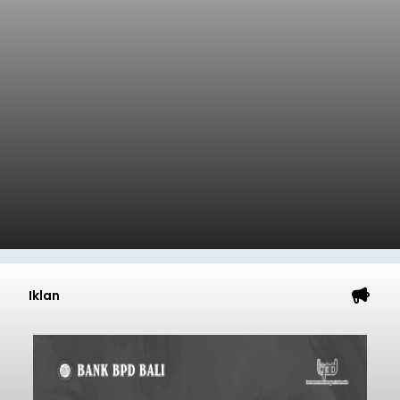
Iklan