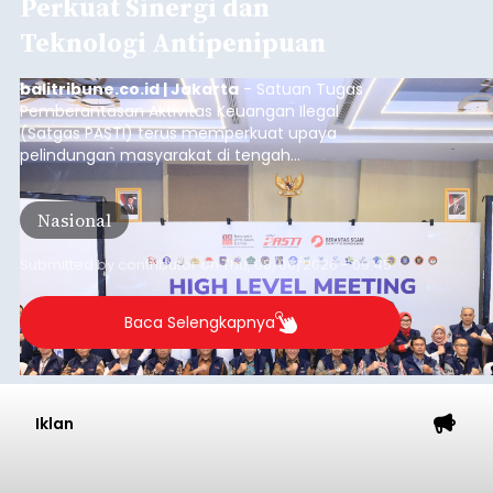
Perkuat Sinergi dan
Teknologi Antipenipuan
balitribune.co.id | Jakarta
- Satuan Tugas
Pemberantasan Aktivitas Keuangan Ilegal
(Satgas PASTI) terus memperkuat upaya
pelindungan masyarakat di tengah
meningkatnya ancaman penipuan digital yang
semakin kompleks.
Nasional
Submitted by
contributor
on
Thu, 08/06/2026 - 09:45
Baca Selengkapnya
Iklan