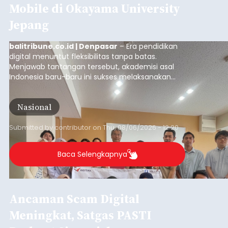
Mobile di Okayama University
Jepang
balitribune.co.id | Denpasar
– Era pendidikan
digital menuntut fleksibilitas tanpa batas.
Menjawab tantangan tersebut, akademisi asal
Indonesia baru-baru ini sukses melaksanakan
program Pengabdian Kepada Masyarakat (PKM)
skala internasional di Distributed Systems
Nasional
Laboratory, Okayama University, Jepang.
Submitted by
contributor
on
Thu, 08/06/2026 - 12:20
Baca Selengkapnya
Ancaman Scam Digital
Meningkat, Satgas PASTI