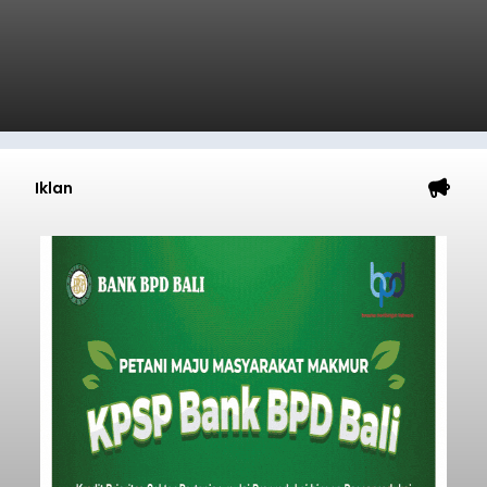
BTS Seluler yang berada di lokasi berbeda di
wilayah Karangasem telah dibobol maling,
Karangasem
dimana bagian modul penguat signal yang
berada di Tower BTS Seluler itu hilang dicuri.
Submitted by
contributor
on
Wed, 08/05/2026 - 18:03
Baca Selengkapnya
Iklan