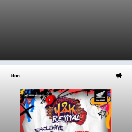
Iklan