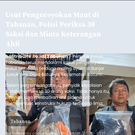
Usut Pengeroyokan Maut di
Tabanan, Polisi Periksa 30
Saksi dan Minta Keterangan
Ahli
balitribune.co.id | Tabanan
- Penyidik Polres
Tabanan terus mendalami kasus pengeroyokan
maut terhadap terduga maling ayam di Banjar
Juwuk Legi, Desa Batunya, Kecamatan Baturiti
yang terjadi beberapa waktu lalu.
Dalam perkembangannya, penyidik kepolisian
sudah memeriksa 30 orang saksi. Tidak hanya itu,
penyidik juga melibatkan ahli pidana untuk
memperkuat konstruksi hukum terhadap lima
orang tersangka yang saat ini ditahan.
Tabanan
Submitted by
contributor
on
Thu, 08/06/2026 - 06:17