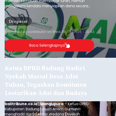
memiliki kemauan membayar iuran, namun
mengalami kendala menyiapkan dana secara
penuh saat jatuh tempo pembayaran iuran.
Kondisi ini terutama dialami oleh peserta
Denpasar
segmen Pekerja Bukan Penerima Upah (PBPU)
yang memiliki penghasilan tidak tetap.
Submitted by
contributor
on
Wed, 08/05/2026 - 20:43
Baca Selengkapnya
Ketua DPRD Badung Hadiri
Nyekah Massal Desa Adat
Tuban, Tegaskan Komitmen
Lestarikan Adat dan Budaya
balitribune.co.id | Mangupura
– Ketua DPRD
Kabupaten Badung I Gusti Anom Gumanti
menghadiri Karya Atma Wedana (Nyekah