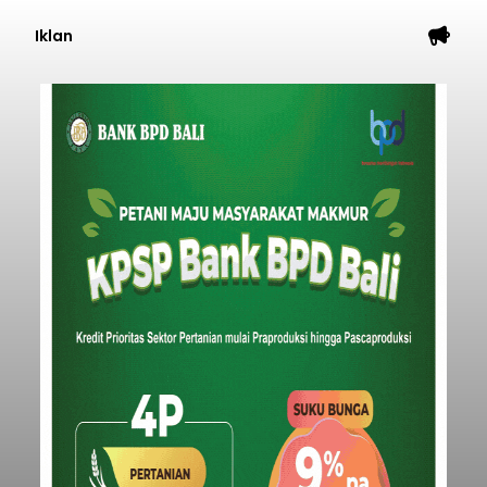
Iklan