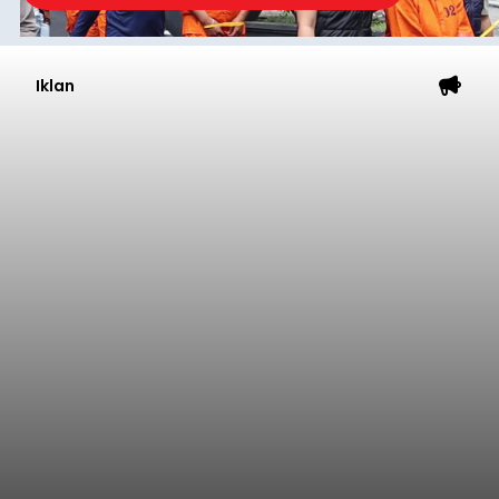
penyaluran kredit yang masih positif, terutama
pada sektor-sektor utama penggerak ekonomi
Denpasar
daerah, dengan risiko kredit yang tetap
terkendali.
Submitted by
contributor
on
Wed, 08/05/2026 - 18:15
Baca Selengkapnya
Sempat Lumpuhkan Jaringan
Internet, Pencuri Modul BTS
Tower Seluler Akhirnya
Dibekuk
balitribune.co.id I Amlapura -
Lumpuhnya
jaringan internet di wilayah Kota Amlapura
selama berhari-hari pada beberapa waktu lalu
akhirnya terjawab sudah. Ternyata empat Tower