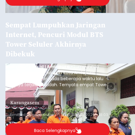
BI: Stabilitas Keuangan Bali
Triwulan I 2026 Terjaga,
Kredit Investasi dan UMKM
Penopang Utama
balitribune.co.id I Denpasar -
Bank Indonesia
(BI) memastikan stabilitas sistem keuangan di
Provinsi Bali tetap terjaga pada triwulan I 2026.
Kondisi tersebut ditopang oleh pertumbuhan