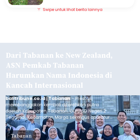
Swipe untuk lihat berita lainnya
Dari Tabanan ke New Zealand,
ASN Pemkab Tabanan
Harumkan Nama Indonesia di
Kancah Internasional
balitribune.co.id | Tabanan
- Prestasi
membanggakan kembali ditorehkan putra
daerah Kabupaten Tabanan. Guru SD Negeri 2
Tegaljadi, Kecamatan Marga sekaligus aparatur
sipil negara (ASN) Pemerintah Kabupaten
Tabanan, I Ketut Darjika Astu (31), berhasil lolos
Tabanan
dalam program beasiswa bergengsi New Zealand