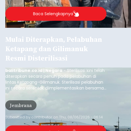
Baca Selengkapnya
Mulai Diterapkan, Pelabuhan
Ketapang dan Gilimanuk
Resmi Disterilisasi
balitribune.co.id | Negara
- Sterilisasi kini telah
diterapkan secara penuh pada pelabuhan di
lintas Ketapang-Gilimanuk. Sterilisasi pelabuhan
ini secara serentak diimplementasikan bersama
empat pelabuhan utama lainnya, yakni
Pelabuhan Merak, Bakauheni, Kayangan, dan
Jembrana
Lembar pada Rabu (5/8/2026).
Submitted by
contributor
on
Thu, 08/06/2026 - 06:14