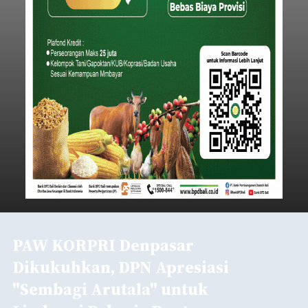
PAW KORPRI Denpasar
Dikukuhkan, DPN Apresiasi
"Sembagi Arutala" untuk