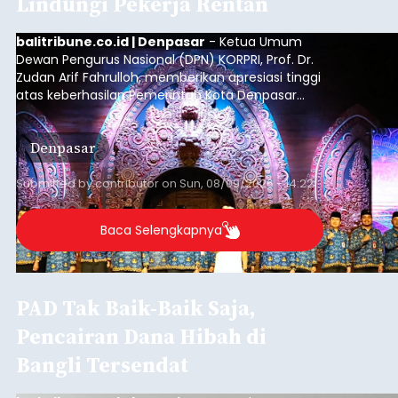
Lindungi Pekerja Rentan
balitribune.co.id | Denpasar
- Ketua Umum
Dewan Pengurus Nasional (DPN) KORPRI, Prof. Dr.
Zudan Arif Fahrulloh, memberikan apresiasi tinggi
atas keberhasilan Pemerintah Kota Denpasar
dan KORPRI Kota Denpasar dalam
mengimplementasikan program gotong royong
Denpasar
kepedulian sosial bertajuk "Sembagi Arutala".
Submitted by
contributor
on
Sun, 08/09/2026 - 14:22
Baca Selengkapnya
PAD Tak Baik-Baik Saja,
Pencairan Dana Hibah di
Bangli Tersendat