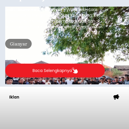
balitribune.co.id I Gianyar -
Wakil Sekretaris
Pratisentana Pangeran Tangkas Kori Agung, Ketut
Sudarsana, menegaskan pembangunan dan
pemugaran Pura Kawitan Pangeran Tangkas Kori
Agung tetap dilanjutkan.
Gianyar
Submitted by
contributor
on
Sun, 08/09/2026 - 17:13
Baca Selengkapnya
Iklan