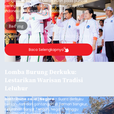
pengibaran bendera Merah Putih pada puncak
peringatan HUT ke-81 Kemerdekaan Republik
Indonesia, 17 Agustus mendatang.
Badung
Submitted by
contributor
on
Sun, 08/09/2026 - 17:09
Baca Selengkapnya
Lomba Burung Derkuku:
Lestarikan Warisan Tradisi
Leluhur
balitribune.co.id | Negara
- Suara derkuku
bersahutan dari gantangan di Taman Sangkur,
Kelurahan Banjar Tengah, Negara, Minggu