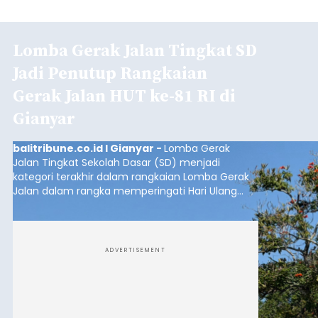
Lomba Gerak Jalan Tingkat SD
Jadi Penutup Rangkaian
Gerak Jalan HUT ke-81 RI di
Gianyar
balitribune.co.id I Gianyar -
Lomba Gerak
Jalan Tingkat Sekolah Dasar (SD) menjadi
kategori terakhir dalam rangkaian Lomba Gerak
Jalan dalam rangka memperingati Hari Ulang
Tahun (HUT) ke-81 Kemerdekaan Republik
Indonesia Tahun 2026 di Kabupaten Gianyar.
ADVERTISEMENT