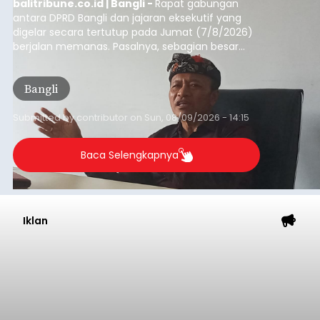
balitribune.co.id | Bangli -
Rapat gabungan
antara DPRD Bangli dan jajaran eksekutif yang
digelar secara tertutup pada Jumat (7/8/2026)
berjalan memanas. Pasalnya, sebagian besar
dana hibah yang bersumber dari pokok-pokok
pikiran (pokok-pokok pikiran/pokir) dewan hasil
Bangli
penjaringan aspirasi masyarakat saat reses tak
kunjung cair.
Submitted by
contributor
on
Sun, 08/09/2026 - 14:15
Baca Selengkapnya
Iklan