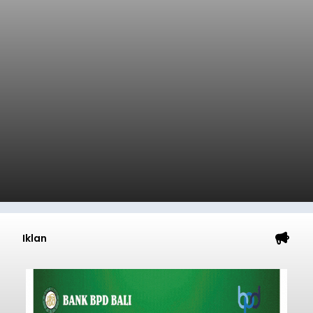
Iklan