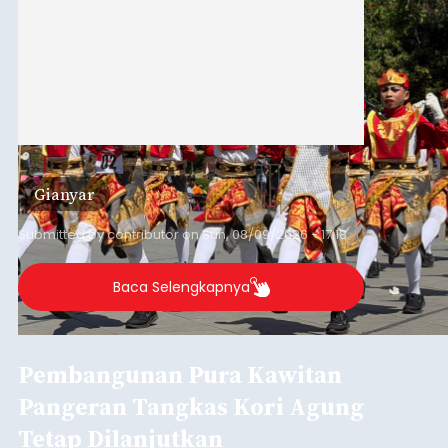
Gianyar
Submitted by
contributor
on
Sun, 08/09/2026 - 17:18
Baca Selengkapnya
Pembangunan Pura Kawitan
Pangeran Tangkas Kori Agung
Tetap Dilanjutkan