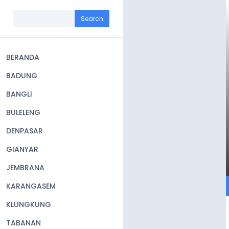
Skip
to
Search
main
content
BERANDA
Main
BADUNG
navigation
BANGLI
BULELENG
DENPASAR
GIANYAR
JEMBRANA
KARANGASEM
KLUNGKUNG
TABANAN