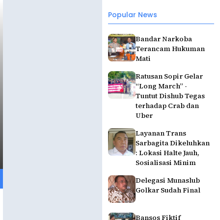
Popular News
Bandar Narkoba
Terancam Hukuman
Mati
Ratusan Sopir Gelar
“Long March” -
Tuntut Dishub Tegas
terhadap Crab dan
Uber
Layanan Trans
Sarbagita Dikeluhkan
: Lokasi Halte Jauh,
Sosialisasi Minim
Delegasi Munaslub
Golkar Sudah Final
Bansos Fiktif