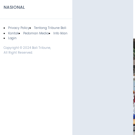
NASIONAL
Privacy Policy
Tentang Tribune Bali
Footer
Kontak
Pedoman Media
Info Iklan
Login
Copyright © 2024 Bali Tribune,
All Right Reserved.