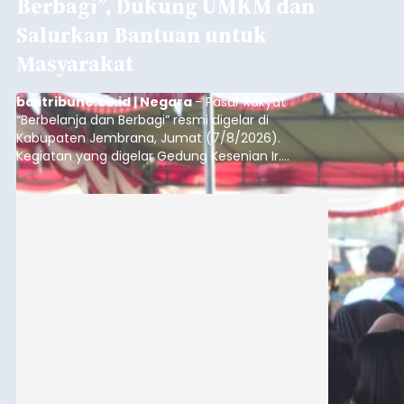
Berbagi”, Dukung UMKM dan
Salurkan Bantuan untuk
Masyarakat
balitribune.co.id | Negara
- Pasar Rakyat
“Berbelanja dan Berbagi” resmi digelar di
Kabupaten Jembrana, Jumat (7/8/2026).
Kegiatan yang digelar Gedung Kesenian Ir.
Soekarno ini memadukan pemberdayaan
ekonomi masyarakat dengan aksi sosial tersebut
mendapat antusiasme tinggi dan mencatat nilai
transaksi mencapai Rp672.733.200.