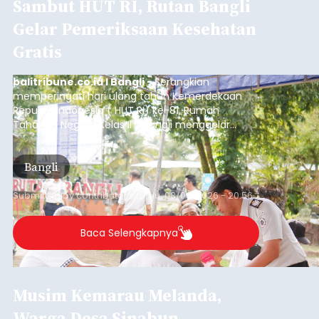
Sambut HUT RI, Rutan Bangli
Gelar Pemeriksaan Kesehatan
Gratis
balitribune.co.id I Bangli -
Serangkian
memperingati hari ulang tahun Kemerdekaan
Republik Indonesia ( HUT RI) ke-81, Rumah
Tahanan Negara Kelas II B Bangli menggelar
kegiatan pemeriksaan kesehatan gratis, Rabu
(6/8/2026).
Bangli
Submitted by
contributor
on
Thu, 08/06/2026 - 20:56
Baca Selengkapnya
Musim Kemarau Melanda,
Warga Desa Sinabun