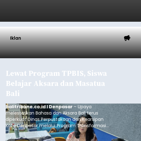
Iklan
Lewat Program TPBIS, Siswa
Belajar Aksara dan Masatua
Bali
balitribune.co.id I Denpasar
– Upaya
melestarikan Bahasa dan Aksara Bali terus
diperkuat Dinas Perpustakaan dan Kearsipan
Kota Denpasar melalui Program Transformasi
Perpustakaan Berbasis Inklusi Sosial (TPBIS).
Tahun ini, sebanyak 63 siswa kelas IV dan V SD