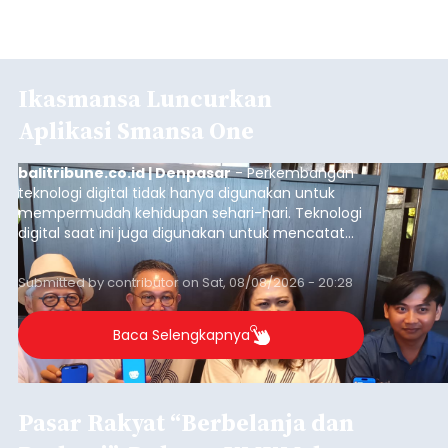
Ikasmansa Luncurkan
Aplikasi Smansa One
balitribune.co.id | Denpasar
- Perkembangan
teknologi digital tidak hanya digunakan untuk
mempermudah kehidupan sehari-hari. Teknologi
digital saat ini juga digunakan untuk mencatat
dan mengelola data base alumni dari suatu
sekolah, salah satunya adalah alumni SMA 1
Submitted by
contributor
on
Sat, 08/08/2026 - 20:28
Denpasar.
Baca Selengkapnya
Pasar Rakyat “Berbelanja dan