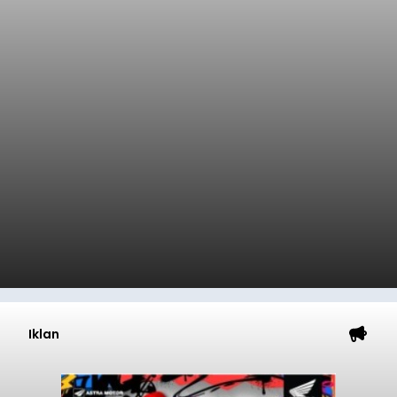
Iklan