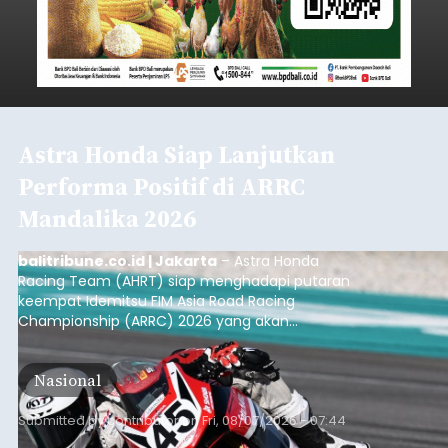
Astra Honda Siap Lanjutkan
Performa Positif di ARRC
Mandalika 2026
balitribune.co.id | Jakarta
– Astra Honda
Racing Team (AHRT) siap menghadapi putaran
keempat Idemitsu FIM Asia Road Racing
Championship (ARRC) 2026 yang akan
berlangsung di Pertamina Mandalika
International Circuit, Lombok, Nusa Tenggara
Nasional
Barat, pada 7–9 Agustus 2026.
Submitted by
contributor
on
Fri, 08/07/2026 - 07:44