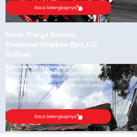
Baca Selengkapnya
Sasar Warga Rentan,
Denpasar Siapkan Rp1,152
Triliun
balitribune.co.id I Denpasar -
Pemerintah Kota
Denpasar mengalokasikan anggaran sebesar
Rp1,152 triliun untuk mengintervensi sekitar 18.000
warga kelompok rentan yang berada di ambang
garis kemiskinan. Langkah strategis ini diambil
guna menjaga masyarakat yang berada pada
Submitted by
contributor
on
Thu, 08/06/2026 - 21:31
kelompok desil 5 dan 6 tersebut agar tidak
merosot ke kategori miskin.
Baca Selengkapnya