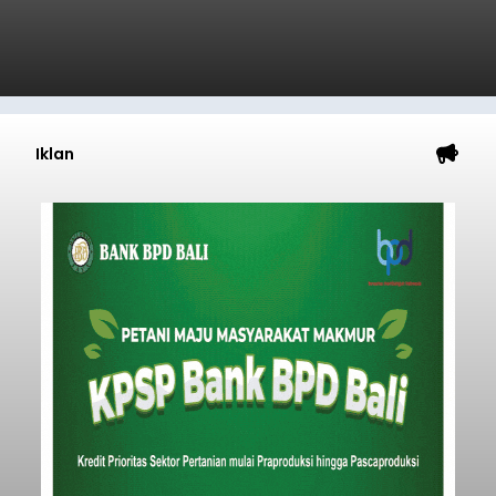
Iklan