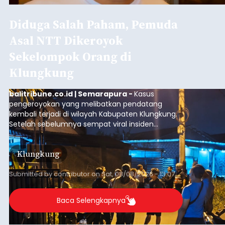
Diduga Salah Paham, Pemuda
Asal NTT Dikeroyok
Sekelompok Orang di
Klungkung
balitribune.co.id | Semarapura -
Kasus
pengeroyokan yang melibatkan pendatang
kembali terjadi di wilayah Kabupaten Klungkung.
Setelah sebelumnya sempat viral insiden
keributan di barat Pasar Galiran, peristiwa serupa
kini menimpa seorang pemuda asal Kabupaten
Klungkung
Sumba Barat Daya (SBD), Nusa Tenggara Timur
(NTT).
Submitted by
contributor
on
Sat, 08/08/2026 - 13:07
Baca Selengkapnya