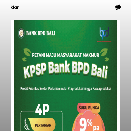
Iklan