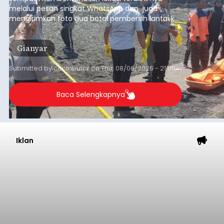
melalui pesan singkat WhatsApp dan juga
mengirimkan foto dua botol pembersih lantai ke
istrinya.
Gianyar
Submitted by
contributor
on
Thu, 08/06/2026 - 21:06
Baca Selengkapnya
Iklan