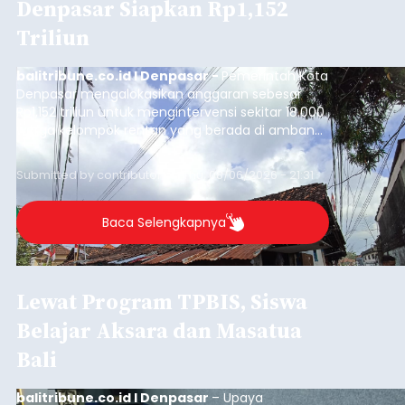
Denpasar Siapkan Rp1,152
Triliun
balitribune.co.id I Denpasar -
Pemerintah Kota
Denpasar mengalokasikan anggaran sebesar
Rp1,152 triliun untuk mengintervensi sekitar 18.000
warga kelompok rentan yang berada di ambang
garis kemiskinan. Langkah strategis ini diambil
guna menjaga masyarakat yang berada pada
Submitted by
contributor
on
Thu, 08/06/2026 - 21:31
kelompok desil 5 dan 6 tersebut agar tidak
merosot ke kategori miskin.
Baca Selengkapnya
Lewat Program TPBIS, Siswa
Belajar Aksara dan Masatua
Bali
balitribune.co.id I Denpasar
– Upaya