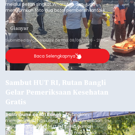
melalui pesan singkat WhatsApp dan juga
mengirimkan foto dua botol pembersih lantai ke
istrinya.
Gianyar
Submitted by
contributor
on
Thu, 08/06/2026 - 21:06
Baca Selengkapnya
Sambut HUT RI, Rutan Bangli
Gelar Pemeriksaan Kesehatan
Gratis
balitribune.co.id I Bangli -
Serangkian
memperingati hari ulang tahun Kemerdekaan
Republik Indonesia ( HUT RI) ke-81, Rumah
Tahanan Negara Kelas II B Bangli menggelar