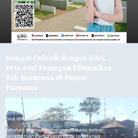
Sempat Cekcok dengan Istri,
Pria Asal Pemogan Ditemukan
Tak Bernyawa di Pantai
Purnama
balitribune.co.id I Gianyar -
Seorang pria asal
Lingkungan Dalem, Pemogan, Denpasar Selatan,
Kota Denpasar, yang diketahui bernama I Kadek
Dedi Wiranata (35), ditemukan tidak bernyawa di
pesisir Pantai Purnama, Sukawati.
Sebelum ditemukan meninggal dunia, korban
sempat memberitahukan lokasi terakhirnya