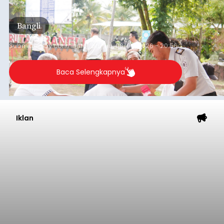
kegiatan pemeriksaan kesehatan gratis, Rabu
(6/8/2026).
Bangli
Submitted by
contributor
on
Thu, 08/06/2026 - 20:56
Baca Selengkapnya
Iklan