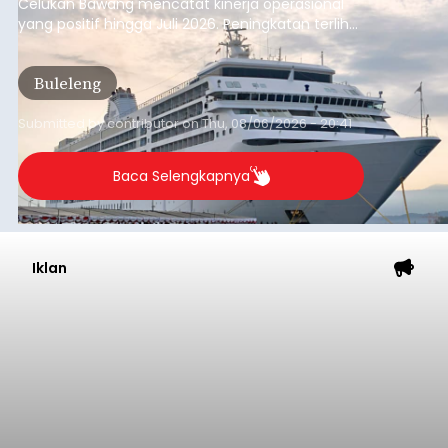
Celukan Bawang mencatat kinerja operasional
yang positif hingga Juli 2026. Peningkatan terlihat
dari arus kapal yang mencapai 1,48 juta Gross
Tonnage (GT), atau tumbuh 12,4 persen
Buleleng
dibandingkan periode yang sama tahun lalu
yang tercatat sebesar 1,32 juta GT.
Submitted by
contributor
on
Thu, 08/06/2026 - 20:41
Baca Selengkapnya
Iklan