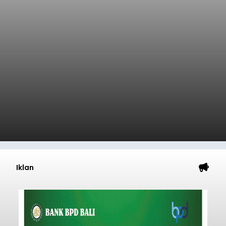
Iklan