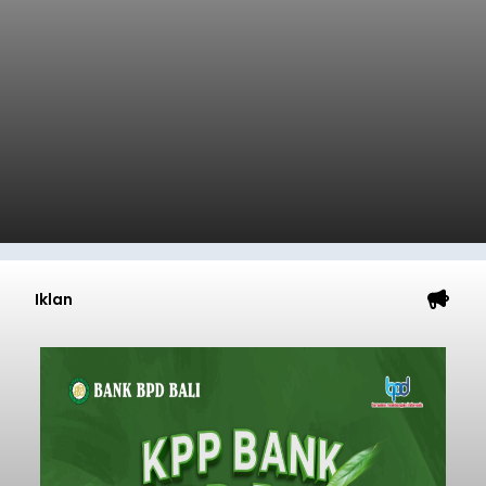
Iklan