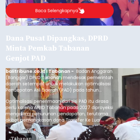
Baca Selengkapnya
Dana Pusat Dipangkas, DPRD
Minta Pemkab Tabanan
Genjot PAD
balitribune.co.id I Tabanan -
Badan Anggaran
(Banggar) DPRD Tabanan mendesak pemerintah
daerah setempat untuk melakukan optimalisasi
Pendapatan Asli Daerah (PAD) pada tahun
anggaran 2027.
Optimalisasi penerimaan dari sisi PAD itu dirasa
perlu karena APBD Tabanan pada 2027 diproyeksi
mengalami penurunan pendapatan, terutama
akibat pemangkasan dana Transfer Ke Luar
Daerah (TKD) dari pemerintah pusat.
Tabanan