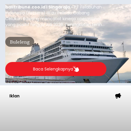
balitribune.coo.id I Singaraja -
PT Pelabuhan
Indonesia (Persero) atau Pelindo Cabang
Celukan Bawang mencatat kinerja operasional
yang positif hingga Juli 2026. Peningkatan terlihat
dari arus kapal yang mencapai 1,48 juta Gross
Tonnage (GT), atau tumbuh 12,4 persen
Buleleng
dibandingkan periode yang sama tahun lalu
yang tercatat sebesar 1,32 juta GT.
Submitted by
contributor
on
Thu, 08/06/2026 - 20:41
Baca Selengkapnya
Iklan