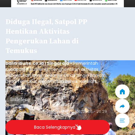
Diduga Ilegal, Satpol PP
Hentikan Aktivitas
Pengerukan Lahan di
Temukus
balitribune.co.id I Singaraja -
Pemerintah
Kabupaten Buleleng menghentikan aktivitas
pengerukan lahan di Banjar Dinas Bingin Banjah,
Desa Temukus, Kecamatan Banjar, setelah
ditemukan indikasi kegiatan pengambilan
material yang tidak sesuai dengan peruntukan
Buleleng
kawasan.
Submitted by
contributor
on
Thu, 08/06/2026 - 20:29
Baca Selengkapnya