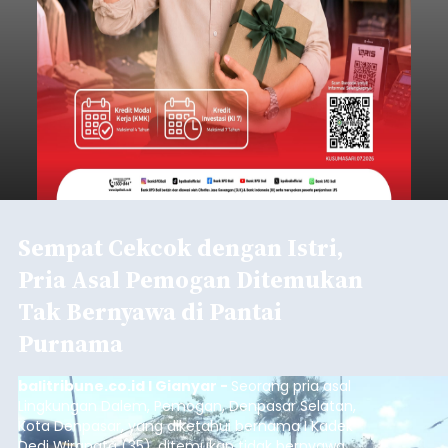
Sempat Cekcok dengan Istri,
Pria Asal Pemogan Ditemukan
Tak Bernyawa di Pantai
Purnama
balitribune.co.id I Gianyar -
Seorang pria asal
Lingkungan Dalem, Pemogan, Denpasar Selatan,
Kota Denpasar, yang diketahui bernama I Kadek
Dedi Wiranata (35), ditemukan tidak bernyawa di