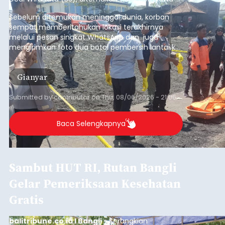
pesisir Pantai Purnama, Sukawati.
Sebelum ditemukan meninggal dunia, korban
sempat memberitahukan lokasi terakhirnya
melalui pesan singkat WhatsApp dan juga
mengirimkan foto dua botol pembersih lantai ke
istrinya.
Gianyar
Submitted by
contributor
on
Thu, 08/06/2026 - 21:06
Baca Selengkapnya
Sambut HUT RI, Rutan Bangli
Gelar Pemeriksaan Kesehatan
Gratis
balitribune.co.id I Bangli -
Serangkian