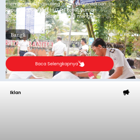
memperingati hari ulang tahun Kemerdekaan
Republik Indonesia ( HUT RI) ke-81, Rumah
Tahanan Negara Kelas II B Bangli menggelar
kegiatan pemeriksaan kesehatan gratis, Rabu
(6/8/2026).
Bangli
Submitted by
contributor
on
Thu, 08/06/2026 - 20:56
Baca Selengkapnya
Iklan