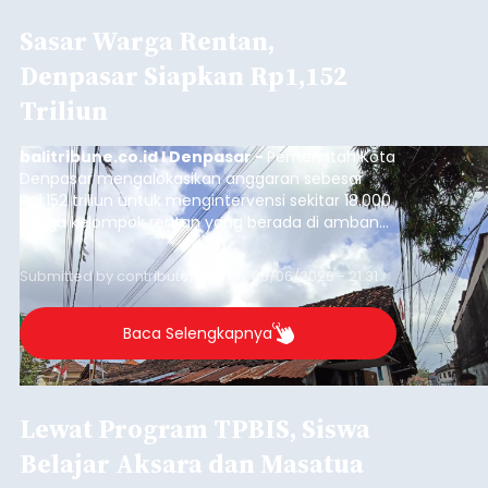
Sasar Warga Rentan,
Denpasar Siapkan Rp1,152
Triliun
balitribune.co.id I Denpasar -
Pemerintah Kota
Denpasar mengalokasikan anggaran sebesar
Rp1,152 triliun untuk mengintervensi sekitar 18.000
warga kelompok rentan yang berada di ambang
garis kemiskinan. Langkah strategis ini diambil
guna menjaga masyarakat yang berada pada
Submitted by
contributor
on
Thu, 08/06/2026 - 21:31
kelompok desil 5 dan 6 tersebut agar tidak
merosot ke kategori miskin.
Baca Selengkapnya
Lewat Program TPBIS, Siswa
Belajar Aksara dan Masatua