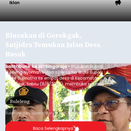
Iklan
Blusukan di Gerokgak,
Sutjidra Temukan Jalan Desa
Rusak
balitribune.co.id I Singaraja -
Blusukan Bupati
Buleleng Nyoman Sutjidra bersama Wakil Bupati
Gede Supriatna ke empat desa di Kecamatan
Gerokgak, Sabtu (8/8/2026), membuka sejumlah
persoalan yang masih dihadapi masyarakat. Dari
jalan desa yang rusak hingga potensi pertanian
Buleleng
yang belum optimal, semuanya menjadi
perhatian pemerintah daerah.
Submitted by
contributor
on
Sun, 08/09/2026 - 18:16
Baca Selengkapnya