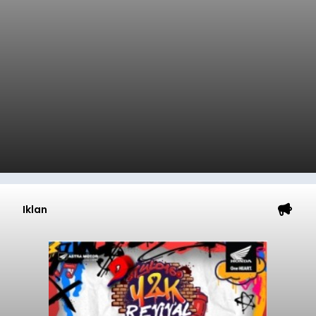
Iklan