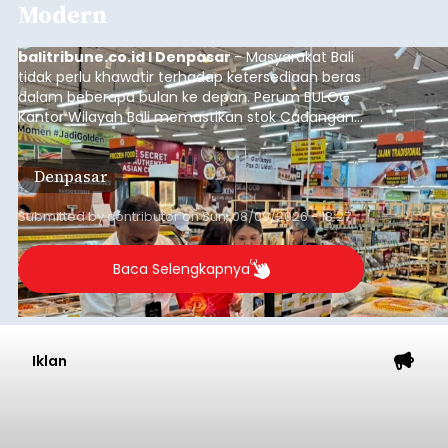
Modern
balitribune.co.id I Denpasar
- Masyarakat Bali
tidak perlu khawatir terhadap ketersediaan beras
dalam beberapa bulan ke depan. Perum BULOG
Kantor Wilayah Bali memastikan stok Cadangan
Beras Pemerintah (CBP) masih dalam kondisi
aman, bahkan diproyeksikan mampu memenuhi
Denpasar
kebutuhan masyarakat hingga sekitar 10 bulan.
Submitted by
contributor
on
Sun, 08/09/2026 - 18:27
Baca Selengkapnya
Iklan