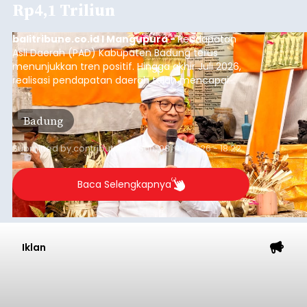
Rp4,1 Triliun
balitribune.co.id I Mangupura -
Pendapatan
Asli Daerah (PAD) Kabupaten Badung terus
menunjukkan tren positif. Hingga akhir Juli 2026,
realisasi pendapatan daerah telah mencapai
Rp4,1 triliun atau rata-rata sekitar Rp730 miliar
per bulan, meningkat signifikan dibandingkan
Badung
rata-rata penerimaan sebelumnya yang berkisar
Rp350 miliar hingga Rp400 miliar per bulan.
Submitted by
contributor
on
Sun, 08/09/2026 - 18:22
Baca Selengkapnya
Iklan