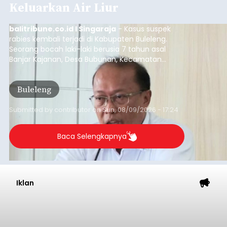
Keluarkan Air Liur
balitribune.co.id I Singaraja
- Kasus suspek
rabies kembali terjadi di Kabupaten Buleleng.
Seorang bocah laki-laki berusia 7 tahun asal
Banjar Kajanan, Desa Bubunan, Kecamatan
Seririt, dilaporkan mengalami gejala khas rabies
setelah sebelumnya digigit anjing pada awal Juni
Buleleng
2026.
Submitted by
contributor
on
Sun, 08/09/2026 - 17:24
Baca Selengkapnya
Iklan