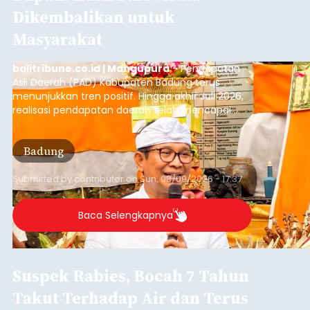
Dikembalikan untuk
Masyarakat
balitribune.co.id | Mangupura
- Pendapatan
Asli Daerah (PAD) Kabupaten Badung terus
menunjukkan tren positif. Hingga akhir Juli 2026,
realisasi pendapatan daerah telah mencapai
Rp4,1 triliun atau rata-rata sekitar Rp730 miliar
per bulan, meningkat signifikan dibandingkan
Badung
rata-rata penerimaan sebelumnya yang berkisar
Rp350 miliar hingga Rp400 miliar per bulan.
Submitted by
contributor
on
Sun, 08/09/2026 - 17:37
Baca Selengkapnya
Suspek Rabies, Bocah 7 Tahun
Takut Terhadap Air dan Terus