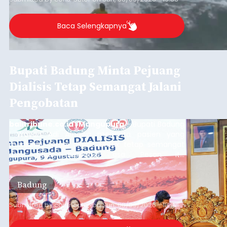
Baca Selengkapnya
Bupati Badung Minta Pejuang
Dialisis Tetap Semangat Jalani
Pengobatan
balitribune.co.id | Mangupura
- Bupati Badung
I Wayan Adi Arnawa meminta pasien yang
menjalani terapi dialisis untuk tetap semangat
dan tidak berputus asa. Pesan itu
disampaikannya saat menghadiri Sarasehan
Pejuang Dialisis yang digelar RSD Mangusada di
Badung
Ruang Kertha Gosana, Puspem Badung, Minggu
(9/8/2026).
Submitted by
contributor
on
Sun, 08/09/2026 - 18:44