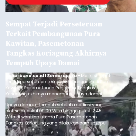
Sempat Terjadi Perseteruan
Terkait Pembangunan Pura
Kawitan, Pasemetonan
Tangkas Koriagung Akhirnya
Tempuh Upaya Damai
balitribune.co.id I Semarapura -
Meski sempat
terjadi perseteruan terkait pembangunan di Pura
Kawitan, Pasemetonan Pangeran Tangkas
Koriagung akhirnya menempuh upaya damai,
pada Minggu (9/8/2026).
Upaya damai ditempuh setelah mediasi yang
alot sejak pukul 09.00 Wita hingga pukul 12.45
Wita di wantilan utama Pura Pasemetonan
Tangkas Koriagung,yang dilakukan para sesepuh
kedua belah pihak yang berseberangan.