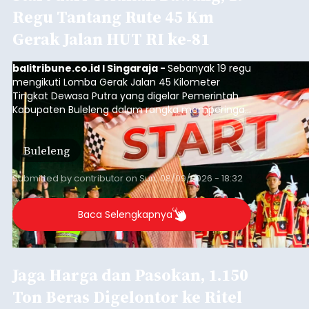
Regu Tantang Rute 45 Km
Gerak Jalan HUT RI ke-81
balitribune.co.id I Singaraja -
Sebanyak 19 regu
mengikuti Lomba Gerak Jalan 45 Kilometer
Tingkat Dewasa Putra yang digelar Pemerintah
Kabupaten Buleleng dalam rangka memperingati
HUT ke-81 Kemerdekaan Republik Indonesia.
Lomba resmi dimulai dari Lapangan Sepak Bola
Buleleng
Desa Celukan Bawang, Sabtu (8/8/2026) malam.
Submitted by
contributor
on
Sun, 08/09/2026 - 18:32
Baca Selengkapnya
Jaga Harga dan Pasokan, 1.150
Ton Beras Digelontor ke Ritel