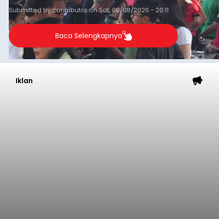
transaksi mencapai Rp672.733.200.
Submitted by
contributor
on
Sat, 08/08/2026 - 20:11
Baca Selengkapnya
Iklan