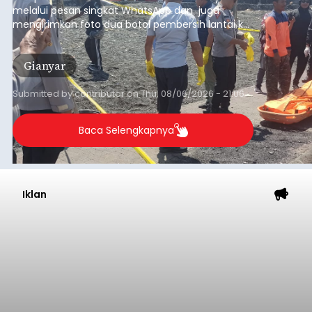
melalui pesan singkat WhatsApp dan juga
mengirimkan foto dua botol pembersih lantai ke
istrinya.
Gianyar
Submitted by
contributor
on
Thu, 08/06/2026 - 21:06
Baca Selengkapnya
Iklan