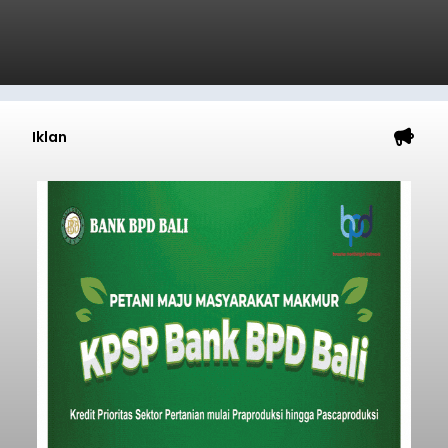
Iklan