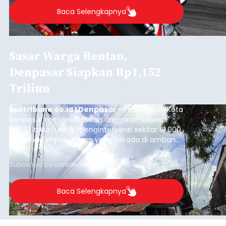
Baca Selengkapnya
Sasar Warga Rentan,
Denpasar Siapkan Rp1,152
Triliun
balitribune.co.id I Denpasar -
Pemerintah Kota
Denpasar mengalokasikan anggaran sebesar
Rp1,152 triliun untuk mengintervensi sekitar 18.000
warga kelompok rentan yang berada di ambang
garis kemiskinan. Langkah strategis ini diambil
guna menjaga masyarakat yang berada pada
Submitted by
contributor
on
Thu, 08/06/2026 - 21:31
kelompok desil 5 dan 6 tersebut agar tidak
merosot ke kategori miskin.
Baca Selengkapnya