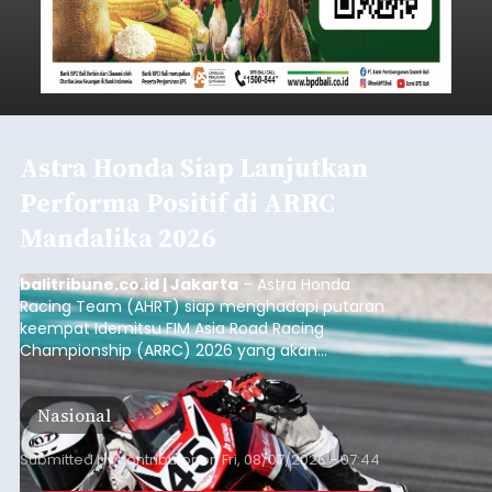
Astra Honda Siap Lanjutkan
Performa Positif di ARRC
Mandalika 2026
balitribune.co.id | Jakarta
– Astra Honda
Racing Team (AHRT) siap menghadapi putaran
keempat Idemitsu FIM Asia Road Racing
Championship (ARRC) 2026 yang akan
berlangsung di Pertamina Mandalika
International Circuit, Lombok, Nusa Tenggara
Nasional
Barat, pada 7–9 Agustus 2026.
Submitted by
contributor
on
Fri, 08/07/2026 - 07:44