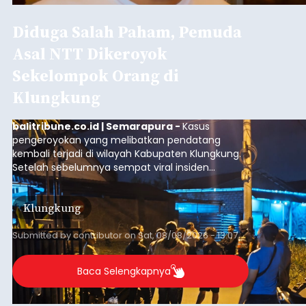
Diduga Salah Paham, Pemuda
Asal NTT Dikeroyok
Sekelompok Orang di
Klungkung
balitribune.co.id | Semarapura -
Kasus
pengeroyokan yang melibatkan pendatang
kembali terjadi di wilayah Kabupaten Klungkung.
Setelah sebelumnya sempat viral insiden
keributan di barat Pasar Galiran, peristiwa serupa
kini menimpa seorang pemuda asal Kabupaten
Klungkung
Sumba Barat Daya (SBD), Nusa Tenggara Timur
(NTT).
Submitted by
contributor
on
Sat, 08/08/2026 - 13:07
Baca Selengkapnya