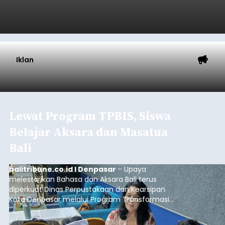
Iklan
Lewat Program TPBIS, Siswa
Belajar Aksara dan Masatua
Bali
balitribune.co.id I Denpasar
– Upaya
melestarikan Bahasa dan Aksara Bali terus
diperkuat Dinas Perpustakaan dan Kearsipan
Kota Denpasar melalui Program Transformasi
Perpustakaan Berbasis Inklusi Sosial (TPBIS).
Tahun ini, sebanyak 63 siswa kelas IV dan V SD