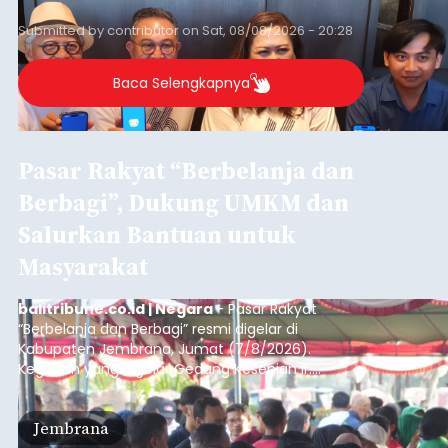
dan mengelola data base alumni dari suatu
sekolah, salah satunya adalah alumni SMA 1
Submitted by
contributor
on
Sat, 08/08/2026 - 20:28
Denpasar.
Baca Selengkapnya
Pasar Rakyat “Berbelanja dan
Berbagi”, Dukung UMKM dan
Salurkan Bantuan untuk
Masyarakat
balitribune.co.id | Negara
- Pasar Rakyat
“Berbelanja dan Berbagi” resmi digelar di
Kabupaten Jembrana, Jumat (7/8/2026).
Kegiatan yang digelar Gedung Kesenian Ir.
Soekarno ini memadukan pemberdayaan
ekonomi masyarakat dengan aksi sosial tersebut
Jembrana
mendapat antusiasme tinggi dan mencatat nilai