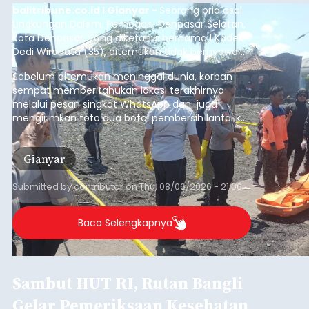
(6/8/2026).
Bangli
Submitted by
contributor
on
Thu, 08/06/2026 - 20:56
Baca Selengkapnya
Iklan