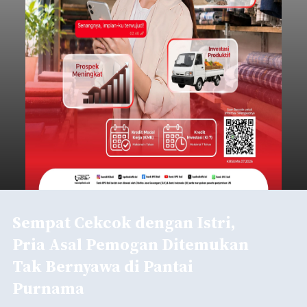
mengirimkan foto dua botol pembersih lantai ke
istrinya.
Gianyar
Submitted by
contributor
on
Thu, 08/06/2026 - 21:06
Baca Selengkapnya
Sambut HUT RI, Rutan Bangli
Gelar Pemeriksaan Kesehatan
Gratis
balitribune.co.id I Bangli -
Serangkian
memperingati hari ulang tahun Kemerdekaan
Republik Indonesia ( HUT RI) ke-81, Rumah
Tahanan Negara Kelas II B Bangli menggelar
kegiatan pemeriksaan kesehatan gratis, Rabu