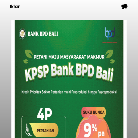
Tumbuh 25 Persen
balitribune.coo.id I Singaraja -
PT Pelabuhan
Indonesia (Persero) atau Pelindo Cabang
Celukan Bawang mencatat kinerja operasional
yang positif hingga Juli 2026. Peningkatan terlihat
dari arus kapal yang mencapai 1,48 juta Gross
Tonnage (GT), atau tumbuh 12,4 persen
Buleleng
dibandingkan periode yang sama tahun lalu
yang tercatat sebesar 1,32 juta GT.
Submitted by
contributor
on
Thu, 08/06/2026 - 20:41
Baca Selengkapnya
Iklan