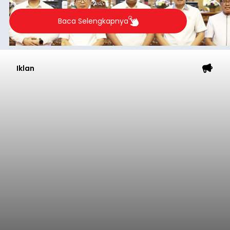
Iklan
Semester I 2026, Bank Jaga
Momentum Pertumbuhan
Kinerja
balitribune.co.id I Denpasar -
Kinerja
perbankan pada semester I tahun 2026
menunjukkan pertumbuhan kredit dan dana