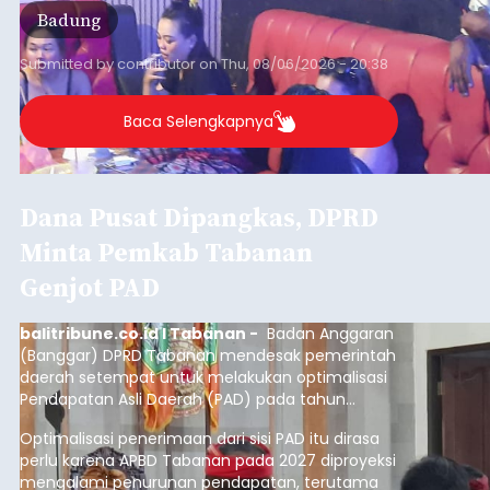
Pengerukan Lahan di
Temukus
balitribune.co.id I Singaraja -
Pemerintah
Kabupaten Buleleng menghentikan aktivitas
pengerukan lahan di Banjar Dinas Bingin Banjah,
Desa Temukus, Kecamatan Banjar, setelah
ditemukan indikasi kegiatan pengambilan
material yang tidak sesuai dengan peruntukan
Buleleng
kawasan.
Submitted by
contributor
on
Thu, 08/06/2026 - 20:29
Baca Selengkapnya
Belanja 2027 Tembus Rp14
Triliun, DPRD Badung Wanti-
wanti Pemerintah Kelola