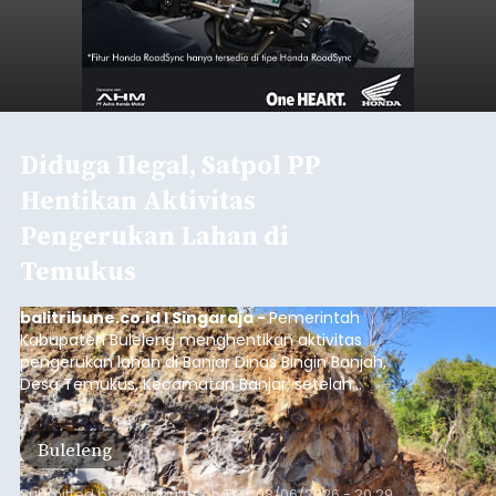
Baca Selengkapnya
Polisi Ringkus Pengedar Sabu
Lintas Kabupaten di Bali, 123
Gram Lebih Barang Bukti
Disita
balitribune.co.id I Denpasar -
Direktorat
Reserse Narkoba (Ditresnarkoba) Polda Bali
berhasil meringkus seorang pria berinisial MMT
(28) yang diduga kuat sebagai pengedar
narkotika jenis sabu. Penangkapan ini dilakukan di
dua lokasi berbeda di wilayah Denpasar dan
Denpasar
Badung pada Selasa (4/8/2026) malam.
Submitted by
contributor
on
Thu, 08/06/2026 - 20:19
Baca Selengkapnya