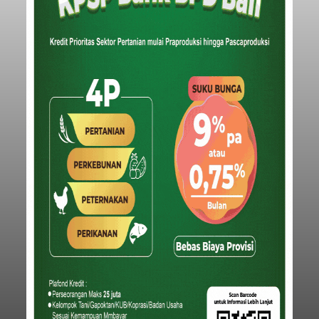
untuk Inklusi Keuangan: Jurnalisme untuk
Nasional
Kepentingan Publik" di Aryaduta Hotel (Tugu
Tani) Jakarta, Kamis (6/8/2026).
Submitted by
contributor
on
Thu, 08/06/2026 - 20:05
Baca Selengkapnya
Iklan