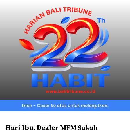
Skip
to
main
content
Iklan - Geser ke atas untuk melanjutkan.
Hari Ibu, Dealer MFM Sakah