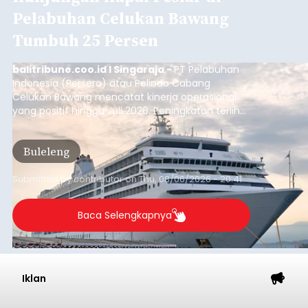
Submitted by
contributor
on
Thu, 08/06/2026 - 20:38
Baca Selengkapnya
Dana Pusat Dipangkas, DPRD
Minta Pemkab Tabanan
Genjot PAD
balitribune.co.id I Tabanan -
Badan Anggaran
(Banggar) DPRD Tabanan mendesak pemerintah
daerah setempat untuk melakukan optimalisasi
Pendapatan Asli Daerah (PAD) pada tahun
anggaran 2027.
Optimalisasi penerimaan dari sisi PAD itu dirasa
perlu karena APBD Tabanan pada 2027 diproyeksi
mengalami penurunan pendapatan, terutama
akibat pemangkasan dana Transfer Ke Luar
Daerah (TKD) dari pemerintah pusat.