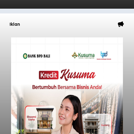
Iklan
Sempat Cekcok dengan Istri,
Pria Asal Pemogan Ditemukan
Tak Bernyawa di Pantai
Purnama
balitribune.co.id I Gianyar -
Seorang pria asal
Lingkungan Dalem, Pemogan, Denpasar Selatan,
Kota Denpasar, yang diketahui bernama I Kadek
Dedi Wiranata (35), ditemukan tidak bernyawa di
pesisir Pantai Purnama, Sukawati.
Sebelum ditemukan meninggal dunia, korban
sempat memberitahukan lokasi terakhirnya
melalui pesan singkat WhatsApp dan juga