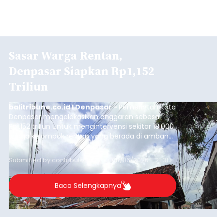
Sasar Warga Rentan,
Denpasar Siapkan Rp1,152
Triliun
balitribune.co.id I Denpasar -
Pemerintah Kota
Denpasar mengalokasikan anggaran sebesar
Rp1,152 triliun untuk mengintervensi sekitar 18.000
warga kelompok rentan yang berada di ambang
garis kemiskinan. Langkah strategis ini diambil
guna menjaga masyarakat yang berada pada
Submitted by
contributor
on
Thu, 08/06/2026 - 21:31
kelompok desil 5 dan 6 tersebut agar tidak
merosot ke kategori miskin.
Baca Selengkapnya