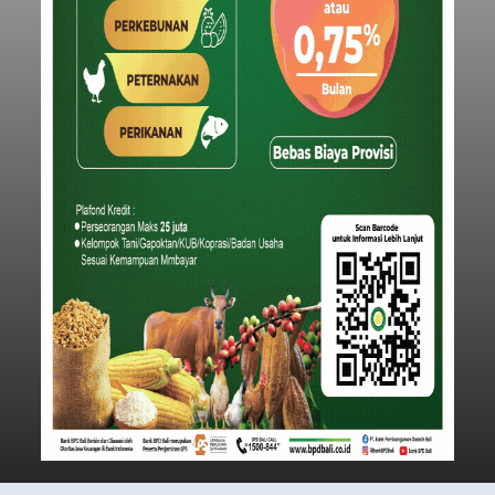
Iklan