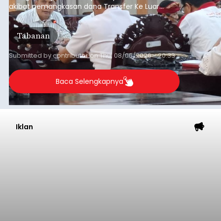
Anggaran Secara Cermat
balitribune.co.id | Mangupura
- DPRD Badung
bersama Pemerintah Kabupaten Badung
menyepakati Nota Kesepakatan Kebijakan
Umum APBD (KUA) dan Prioritas Plafon Anggaran
Sementara (PPAS) Tahun Anggaran 2027 dalam
rapat paripurna yang digelar di Gedung DPRD
Badung
Badung, Kamis (6/8/2026).
Submitted by
contributor
on
Thu, 08/06/2026 - 20:27
Baca Selengkapnya
Iklan