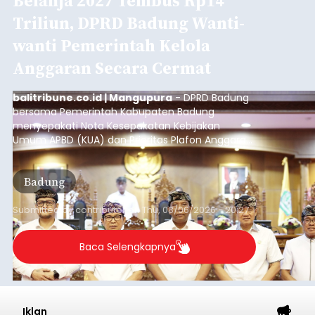
Belanja 2027 Tembus Rp14
Triliun, DPRD Badung Wanti-
wanti Pemerintah Kelola
Anggaran Secara Cermat
balitribune.co.id | Mangupura
- DPRD Badung
bersama Pemerintah Kabupaten Badung
menyepakati Nota Kesepakatan Kebijakan
Umum APBD (KUA) dan Prioritas Plafon Anggaran
Sementara (PPAS) Tahun Anggaran 2027 dalam
rapat paripurna yang digelar di Gedung DPRD
Badung
Badung, Kamis (6/8/2026).
Submitted by
contributor
on
Thu, 08/06/2026 - 20:27
Baca Selengkapnya
Iklan