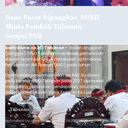
Dana Pusat Dipangkas, DPRD
Minta Pemkab Tabanan
Genjot PAD
balitribune.co.id I Tabanan -
Badan Anggaran
(Banggar) DPRD Tabanan mendesak pemerintah
daerah setempat untuk melakukan optimalisasi
Pendapatan Asli Daerah (PAD) pada tahun
anggaran 2027.
Optimalisasi penerimaan dari sisi PAD itu dirasa
perlu karena APBD Tabanan pada 2027 diproyeksi
mengalami penurunan pendapatan, terutama
akibat pemangkasan dana Transfer Ke Luar
Daerah (TKD) dari pemerintah pusat.
Tabanan
Submitted by
contributor
on
Thu, 08/06/2026 - 20:33