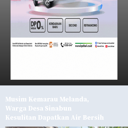
Musim Kemarau Melanda,
Warga Desa Sinabun
Kesulitan Dapatkan Air Bersih