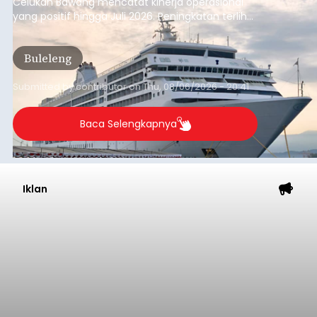
Celukan Bawang mencatat kinerja operasional
yang positif hingga Juli 2026. Peningkatan terlihat
dari arus kapal yang mencapai 1,48 juta Gross
Tonnage (GT), atau tumbuh 12,4 persen
Buleleng
dibandingkan periode yang sama tahun lalu
yang tercatat sebesar 1,32 juta GT.
Submitted by
contributor
on
Thu, 08/06/2026 - 20:41
Baca Selengkapnya
Iklan