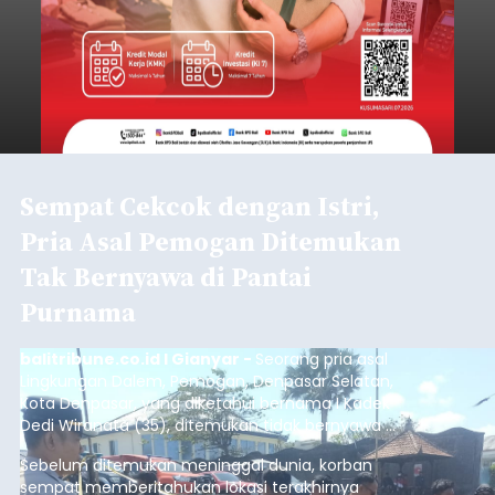
Sempat Cekcok dengan Istri,
Pria Asal Pemogan Ditemukan
Tak Bernyawa di Pantai
Purnama
balitribune.co.id I Gianyar -
Seorang pria asal
Lingkungan Dalem, Pemogan, Denpasar Selatan,
Kota Denpasar, yang diketahui bernama I Kadek
Dedi Wiranata (35), ditemukan tidak bernyawa di
pesisir Pantai Purnama, Sukawati.
Sebelum ditemukan meninggal dunia, korban
sempat memberitahukan lokasi terakhirnya