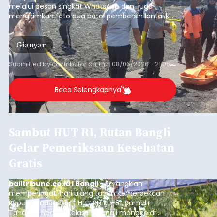
melalui pesan singkat WhatsApp dan juga
mengirimkan foto dua botol pembersih lantai ke
istrinya.
Gianyar
Submitted by
contributor
on
Thu, 08/06/2026 - 21:06
Baca Selengkapnya
Sambut HUT RI, Rutan Bangli
Gelar Pemeriksaan Kesehatan
Gratis
balitribune.co.id I Bangli -
Serangkian
memperingati hari ulang tahun Kemerdekaan
Republik Indonesia ( HUT RI) ke-81, Rumah
Tahanan Negara Kelas II B Bangli menggelar