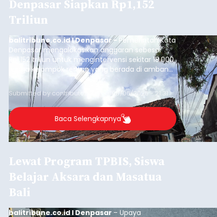
Denpasar Siapkan Rp1,152
Triliun
balitribune.co.id I Denpasar -
Pemerintah Kota
Denpasar mengalokasikan anggaran sebesar
Rp1,152 triliun untuk mengintervensi sekitar 18.000
warga kelompok rentan yang berada di ambang
garis kemiskinan. Langkah strategis ini diambil
guna menjaga masyarakat yang berada pada
Submitted by
contributor
on
Thu, 08/06/2026 - 21:31
kelompok desil 5 dan 6 tersebut agar tidak
merosot ke kategori miskin.
Baca Selengkapnya
Lewat Program TPBIS, Siswa
Belajar Aksara dan Masatua
Bali
balitribune.co.id I Denpasar
– Upaya