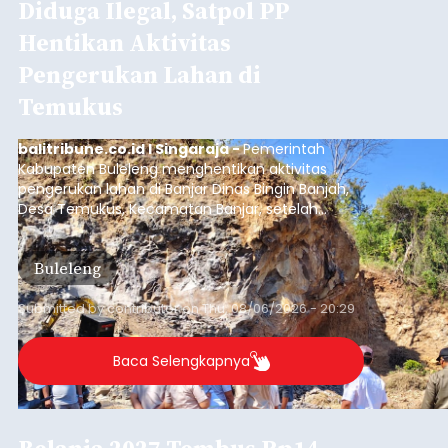
Diduga Ilegal, Satpol PP
Hentikan Aktivitas
Pengerukan Lahan di
Temukus
balitribune.co.id I Singaraja -
Pemerintah
Kabupaten Buleleng menghentikan aktivitas
pengerukan lahan di Banjar Dinas Bingin Banjah,
Desa Temukus, Kecamatan Banjar, setelah
ditemukan indikasi kegiatan pengambilan
material yang tidak sesuai dengan peruntukan
Buleleng
kawasan.
Submitted by
contributor
on
Thu, 08/06/2026 - 20:29
Baca Selengkapnya