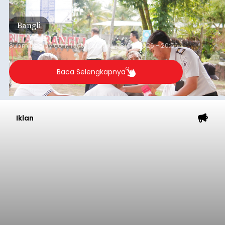
kegiatan pemeriksaan kesehatan gratis, Rabu
(6/8/2026).
Bangli
Submitted by
contributor
on
Thu, 08/06/2026 - 20:56
Baca Selengkapnya
Iklan