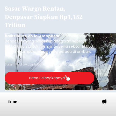
Sasar Warga Rentan,
Denpasar Siapkan Rp1,152
Triliun
balitribune.co.id I Denpasar -
Pemerintah Kota
Denpasar mengalokasikan anggaran sebesar
Rp1,152 triliun untuk mengintervensi sekitar 18.000
warga kelompok rentan yang berada di ambang
garis kemiskinan. Langkah strategis ini diambil
guna menjaga masyarakat yang berada pada
Submitted by
contributor
on
Thu, 08/06/2026 - 21:31
kelompok desil 5 dan 6 tersebut agar tidak
merosot ke kategori miskin.
Baca Selengkapnya
Iklan