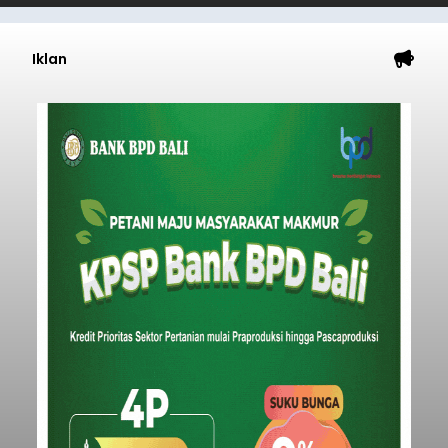
Iklan