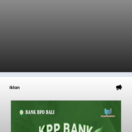
Iklan