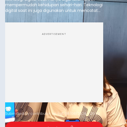
mempermudah kehidupan sehari-hari. Teknologi
digital saat ini juga digunakan untuk mencatat
dan mengelola data base alumni dari suatu
sekolah, salah satunya adalah alumni SMA 1
Denpasar.
ADVERTISEMENT
Submitted by
contributor
on
Sat, 08/08/2026 - 20:28