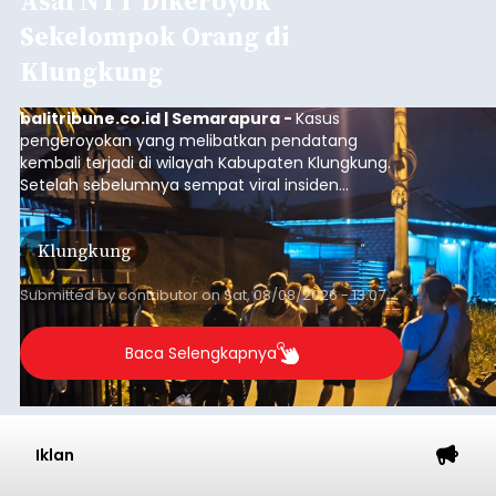
Asal NTT Dikeroyok
Sekelompok Orang di
Klungkung
balitribune.co.id | Semarapura -
Kasus
pengeroyokan yang melibatkan pendatang
kembali terjadi di wilayah Kabupaten Klungkung.
Setelah sebelumnya sempat viral insiden
keributan di barat Pasar Galiran, peristiwa serupa
kini menimpa seorang pemuda asal Kabupaten
Klungkung
Sumba Barat Daya (SBD), Nusa Tenggara Timur
(NTT).
Submitted by
contributor
on
Sat, 08/08/2026 - 13:07
Baca Selengkapnya
Iklan