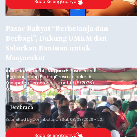
Baca Selengkapnya
Pasar Rakyat “Berbelanja dan
Berbagi”, Dukung UMKM dan
Salurkan Bantuan untuk
Masyarakat
balitribune.co.id | Negara
- Pasar Rakyat
“Berbelanja dan Berbagi” resmi digelar di
Kabupaten Jembrana, Jumat (7/8/2026).
Kegiatan yang digelar Gedung Kesenian Ir.
Soekarno ini memadukan pemberdayaan
ekonomi masyarakat dengan aksi sosial tersebut
Jembrana
mendapat antusiasme tinggi dan mencatat nilai
transaksi mencapai Rp672.733.200.
Submitted by
contributor
on
Sat, 08/08/2026 - 20:11
Baca Selengkapnya