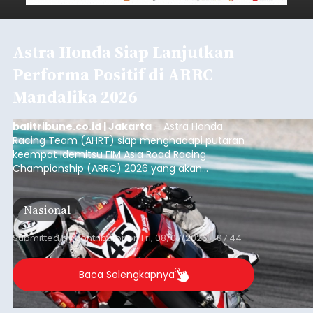
Astra Honda Siap Lanjutkan
Performa Positif di ARRC
Mandalika 2026
balitribune.co.id | Jakarta
– Astra Honda
Racing Team (AHRT) siap menghadapi putaran
keempat Idemitsu FIM Asia Road Racing
Championship (ARRC) 2026 yang akan
berlangsung di Pertamina Mandalika
International Circuit, Lombok, Nusa Tenggara
Nasional
Barat, pada 7–9 Agustus 2026.
Submitted by
contributor
on
Fri, 08/07/2026 - 07:44
Baca Selengkapnya