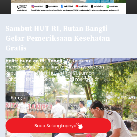
Sambut HUT RI, Rutan Bangli
Gelar Pemeriksaan Kesehatan
Gratis
balitribune.co.id I Bangli -
Serangkian
memperingati hari ulang tahun Kemerdekaan
Republik Indonesia ( HUT RI) ke-81, Rumah
Tahanan Negara Kelas II B Bangli menggelar
kegiatan pemeriksaan kesehatan gratis, Rabu
(6/8/2026).
Bangli
Submitted by
contributor
on
Thu, 08/06/2026 - 20:56
Baca Selengkapnya