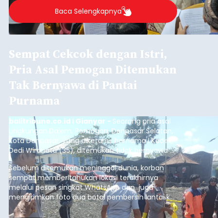
2026.
Baca Selengkapnya
Sempat Cekcok dengan Istri,
Pria Asal Pemogan Ditemukan
Tak Bernyawa di Pantai
Purnama
balitribune.co.id I Gianyar -
Seorang pria asal
Lingkungan Dalem, Pemogan, Denpasar Selatan,
Kota Denpasar, yang diketahui bernama I Kadek
Dedi Wiranata (35), ditemukan tidak bernyawa di
pesisir Pantai Purnama, Sukawati.
Sebelum ditemukan meninggal dunia, korban
sempat memberitahukan lokasi terakhirnya
melalui pesan singkat WhatsApp dan juga
mengirimkan foto dua botol pembersih lantai ke
istrinya.