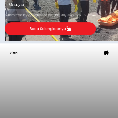
Gianyar
Submitted by
contributor
on
Thu, 08/06/2026 - 21:06
Baca Selengkapnya
Iklan