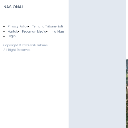
NASIONAL
Privacy Policy
Tentang Tribune Bali
Footer
Kontak
Pedoman Media
Info Iklan
Login
Copyright © 2024 Bali Tribune,
All Right Reserved.