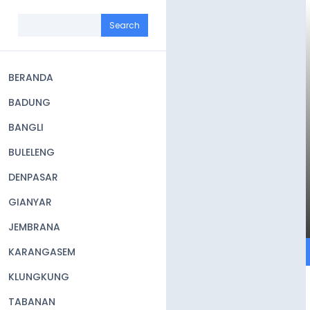
Skip
to
Search
main
content
BERANDA
Main
BADUNG
navigation
BANGLI
BULELENG
DENPASAR
GIANYAR
JEMBRANA
KARANGASEM
KLUNGKUNG
TABANAN