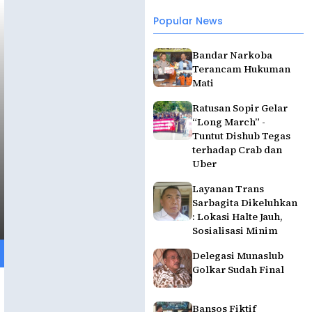
Popular News
Bandar Narkoba
Terancam Hukuman
Mati
Ratusan Sopir Gelar
“Long March” -
Tuntut Dishub Tegas
terhadap Crab dan
Uber
Layanan Trans
Sarbagita Dikeluhkan
: Lokasi Halte Jauh,
Sosialisasi Minim
Delegasi Munaslub
Golkar Sudah Final
Bansos Fiktif