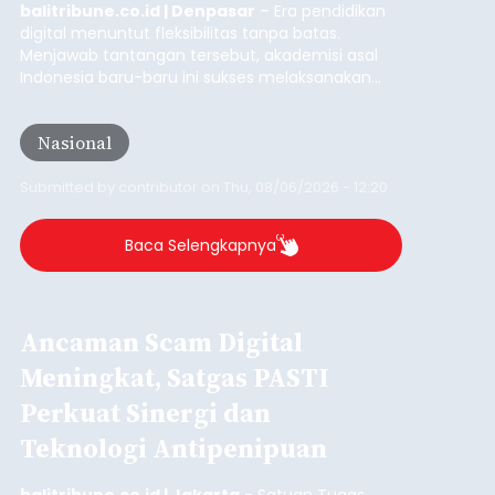
balitribune.co.id | Denpasar
– Era pendidikan
digital menuntut fleksibilitas tanpa batas.
Menjawab tantangan tersebut, akademisi asal
Indonesia baru-baru ini sukses melaksanakan
program Pengabdian Kepada Masyarakat (PKM)
skala internasional di Distributed Systems
Nasional
Laboratory, Okayama University, Jepang.
Submitted by
contributor
on
Thu, 08/06/2026 - 12:20
Baca Selengkapnya
Ancaman Scam Digital
Meningkat, Satgas PASTI
Perkuat Sinergi dan
Teknologi Antipenipuan
balitribune.co.id | Jakarta
- Satuan Tugas