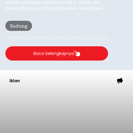
daerah terhadap pelestarian adat, tradisi, dan
budaya Bali yang tetap dijaga oleh masyarakat
desa adat.
Badung
Submitted by
contributor
on
Wed, 08/05/2026 - 20:23
Baca Selengkapnya
Iklan