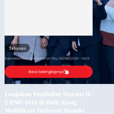
Tabanan
Submitted by
contributor
on
Thu, 08/06/2026 - 14:02
Baca Selengkapnya
Lonjakan Pendaftar Warnai H-
2 HMC 2026 di Bali: Ajang
Modifikasi Terbesar Masuki