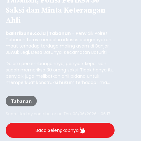
Saksi dan Minta Keterangan
Ahli
balitribune.co.id | Tabanan
- Penyidik Polres
Tabanan terus mendalami kasus pengeroyokan
maut terhadap terduga maling ayam di Banjar
Juwuk Legi, Desa Batunya, Kecamatan Baturiti
yang terjadi beberapa waktu lalu.
Dalam perkembangannya, penyidik kepolisian
sudah memeriksa 30 orang saksi. Tidak hanya itu,
penyidik juga melibatkan ahli pidana untuk
memperkuat konstruksi hukum terhadap lima
orang tersangka yang saat ini ditahan.
Tabanan
Submitted by
contributor
on
Thu, 08/06/2026 - 06:17
Baca Selengkapnya