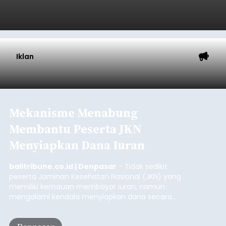
Iklan
Mekanisme Menabung
Membantu Peserta JKN
Menyiapkan Dana Iuran
balitribune.co.id | Denpasar
- Tidak sedikit
peserta Jaminan Kesehatan Nasional (JKN) yang
memiliki kemauan membayar iuran, namun
mengalami kendala menyiapkan dana secara
penuh saat jatuh tempo pembayaran iuran.
Kondisi ini terutama dialami oleh peserta