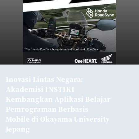
Inovasi Lintas Negara:
Akademisi INSTIKI
Kembangkan Aplikasi Belajar
Pemrograman Berbasis
Mobile di Okayama University
Jepang