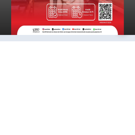
BI: Stabilitas Keuangan Bali
Triwulan I 2026 Terjaga,
Kredit Investasi dan UMKM
Penopang Utama
balitribune.co.id I Denpasar -
Bank Indonesia
(BI) memastikan stabilitas sistem keuangan di
Provinsi Bali tetap terjaga pada triwulan I 2026.
Kondisi tersebut ditopang oleh pertumbuhan
penyaluran kredit yang masih positif, terutama
pada sektor-sektor utama penggerak ekonomi
Denpasar
daerah, dengan risiko kredit yang tetap
terkendali.