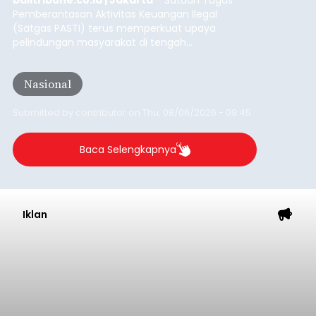
Pemberantasan Aktivitas Keuangan Ilegal
(Satgas PASTI) terus memperkuat upaya
pelindungan masyarakat di tengah
meningkatnya ancaman penipuan digital yang
semakin kompleks.
Nasional
Submitted by
contributor
on
Thu, 08/06/2026 - 09:45
Baca Selengkapnya
Iklan