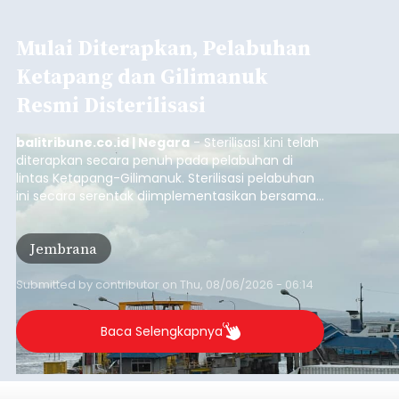
Mulai Diterapkan, Pelabuhan
Ketapang dan Gilimanuk
Resmi Disterilisasi
balitribune.co.id | Negara
- Sterilisasi kini telah
diterapkan secara penuh pada pelabuhan di
lintas Ketapang-Gilimanuk. Sterilisasi pelabuhan
ini secara serentak diimplementasikan bersama
empat pelabuhan utama lainnya, yakni
Pelabuhan Merak, Bakauheni, Kayangan, dan
Jembrana
Lembar pada Rabu (5/8/2026).
Submitted by
contributor
on
Thu, 08/06/2026 - 06:14
Baca Selengkapnya