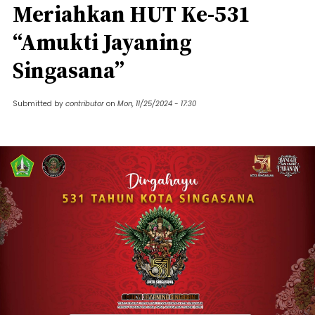
Meriahkan HUT Ke-531
“Amukti Jayaning
Singasana”
Submitted by
contributor
on
Mon, 11/25/2024 - 17:30