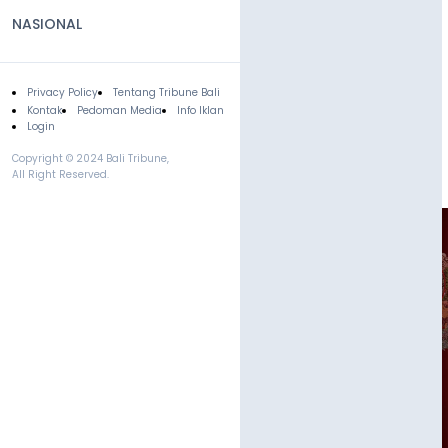
NASIONAL
Privacy Policy
Tentang Tribune Bali
Footer
Kontak
Pedoman Media
Info Iklan
Login
Copyright © 2024 Bali Tribune,
All Right Reserved.