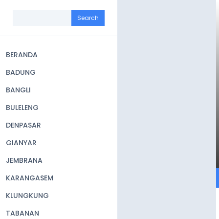
Skip
to
Search
main
content
BERANDA
Main
BADUNG
navigation
BANGLI
BULELENG
DENPASAR
GIANYAR
JEMBRANA
KARANGASEM
KLUNGKUNG
TABANAN