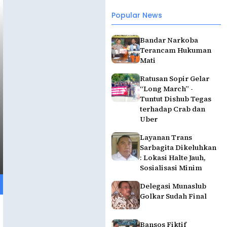
Popular News
Bandar Narkoba
Terancam Hukuman
Mati
Ratusan Sopir Gelar
“Long March” -
Tuntut Dishub Tegas
terhadap Crab dan
Uber
Layanan Trans
Sarbagita Dikeluhkan
: Lokasi Halte Jauh,
Sosialisasi Minim
Delegasi Munaslub
Golkar Sudah Final
Bansos Fiktif