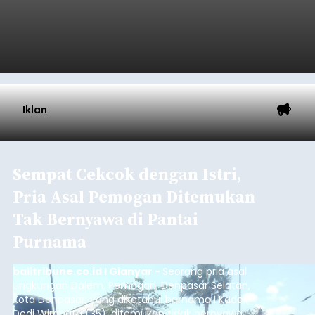
Iklan