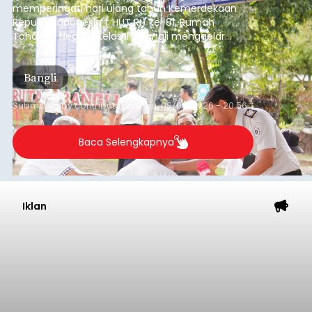
Tak Bernyawa di Pantai
Purnama
balitribune.co.id I Gianyar -
Seorang pria asal
Lingkungan Dalem, Pemogan, Denpasar Selatan,
Kota Denpasar, yang diketahui bernama I Kadek
Dedi Wiranata (35), ditemukan tidak bernyawa di
pesisir Pantai Purnama, Sukawati.
Sebelum ditemukan meninggal dunia, korban
sempat memberitahukan lokasi terakhirnya
melalui pesan singkat WhatsApp dan juga
mengirimkan foto dua botol pembersih lantai ke
istrinya.
Gianyar
Submitted by
contributor
on
Thu, 08/06/2026 - 21:06
Baca Selengkapnya