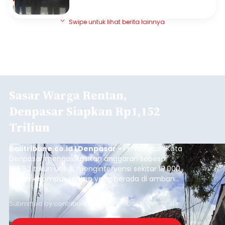
Swipe untuk lihat berita lainnya
Sasar Warga Rentan,
Denpasar Siapkan Rp1,152
Triliun
balitribune.co.id I Denpasar -
Pemerintah Kota
Denpasar mengalokasikan anggaran sebesar
Rp1,152 triliun untuk mengintervensi sekitar 18.000
warga kelompok rentan yang berada di ambang
garis kemiskinan. Langkah strategis ini diambil
guna menjaga masyarakat yang berada pada
Submitted by
contributor
on
Thu, 08/06/2026 - 21:31
kelompok desil 5 dan 6 tersebut agar tidak
merosot ke kategori miskin.