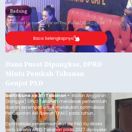
Kunjungan Kapal Pesiar di
Pelabuhan Celukan Bawang
Tumbuh 25 Persen
balitribune.coo.id I Singaraja -
PT Pelabuhan
Indonesia (Persero) atau Pelindo Cabang
Celukan Bawang mencatat kinerja operasional
yang positif hingga Juli 2026. Peningkatan terlihat
dari arus kapal yang mencapai 1,48 juta Gross
Tonnage (GT), atau tumbuh 12,4 persen
Buleleng
dibandingkan periode yang sama tahun lalu
yang tercatat sebesar 1,32 juta GT.
Submitted by
contributor
on
Thu, 08/06/2026 - 20:41
Baca Selengkapnya