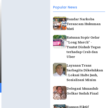
Popular News
Bandar Narkoba
Terancam Hukuman
Mati
Ratusan Sopir Gelar
“Long March” -
Tuntut Dishub Tegas
terhadap Crab dan
Uber
Layanan Trans
Sarbagita Dikeluhkan
: Lokasi Halte Jauh,
Sosialisasi Minim
Delegasi Munaslub
Golkar Sudah Final
Bansos Fiktif