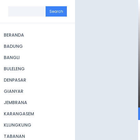
Skip
to
Search
main
content
BERANDA
Main
BADUNG
navigation
BANGLI
BULELENG
DENPASAR
GIANYAR
JEMBRANA
KARANGASEM
KLUNGKUNG
TABANAN