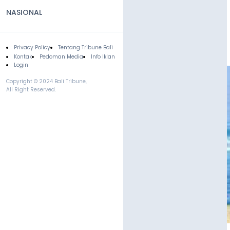
NASIONAL
Privacy Policy
Tentang Tribune Bali
Footer
Kontak
Pedoman Media
Info Iklan
Login
Copyright © 2024 Bali Tribune,
All Right Reserved.