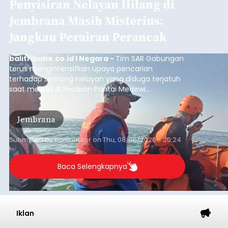
Iklan
Belanja 2027 Tembus Rp14
Triliun, DPRD Badung Wanti-
wanti Pemerintah Kelola
Anggaran Secara Cermat
balitribune.co.id | Mangupura
- DPRD Badung
bersama Pemerintah Kabupaten Badung
menyepakati Nota Kesepakatan Kebijakan
Umum APBD (KUA) dan Prioritas Plafon Anggaran
Sementara (PPAS) Tahun Anggaran 2027 dalam
rapat paripurna yang digelar di Gedung DPRD
Badung
Badung, Kamis (6/8/2026).