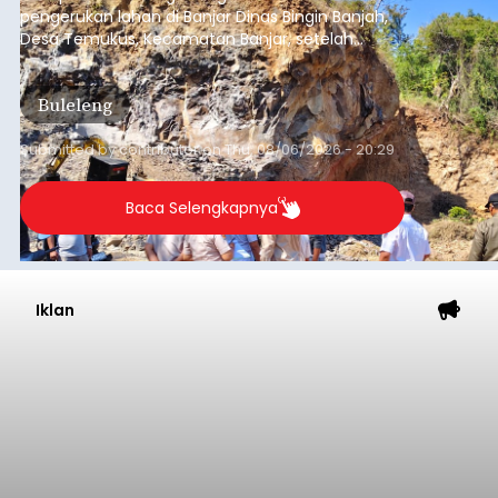
balitribune.co.id I Tabanan -
Badan Anggaran
(Banggar) DPRD Tabanan mendesak pemerintah
daerah setempat untuk melakukan optimalisasi
Pendapatan Asli Daerah (PAD) pada tahun
anggaran 2027.
Optimalisasi penerimaan dari sisi PAD itu dirasa
perlu karena APBD Tabanan pada 2027 diproyeksi
mengalami penurunan pendapatan, terutama
akibat pemangkasan dana Transfer Ke Luar
Daerah (TKD) dari pemerintah pusat.
Tabanan
Submitted by
contributor
on
Thu, 08/06/2026 - 20:33
Baca Selengkapnya
Diduga Ilegal, Satpol PP