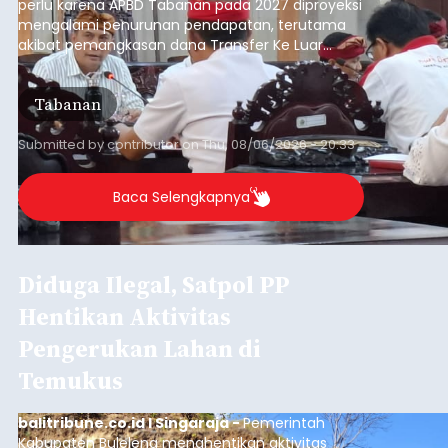
Lagi, Napi Kendalikan Penjualan
Narkoba
Kasus Narkoba Gitaris Geisha - Kapolda
Bantah Hentikan Perkara
Swipe untuk lihat berita lainnya
Dana Pusat Dipangkas, DPRD
Minta Pemkab Tabanan
Genjot PAD