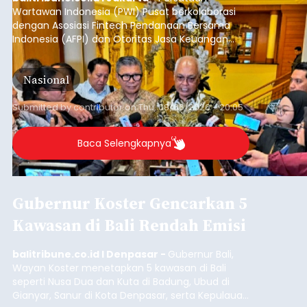
dua lokasi berbeda di wilayah Denpasar dan
Denpasar
Badung pada Selasa (4/8/2026) malam.
Submitted by
contributor
on
Thu, 08/06/2026 - 20:19
Baca Selengkapnya
Semester I 2026, Bank Jaga
Momentum Pertumbuhan
Kinerja
balitribune.co.id I Denpasar -
Kinerja
perbankan pada semester I tahun 2026
menunjukkan pertumbuhan kredit dan dana
pihak ketiga (DPK). Seperti di salah satu bank
swasta mencatatkan kinerja keuangan yang
positif pada tahun ini. Hingga Juni 2026, bank
Denpasar
swasta ini mencatatkan total kredit meningkat