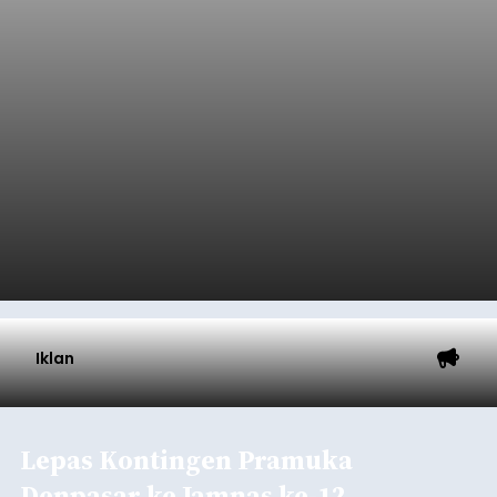
Iklan
PWI Pusat, AFPI, dan OJK
Bersinergi Perkuat Literasi
Keuangan