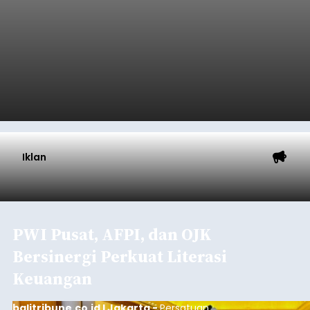
Polisi Ringkus Pengedar Sabu
Lintas Kabupaten di Bali, 123
Gram Lebih Barang Bukti
Disita
balitribune.co.id I Denpasar -
Direktorat
Reserse Narkoba (Ditresnarkoba) Polda Bali
berhasil meringkus seorang pria berinisial MMT
(28) yang diduga kuat sebagai pengedar
narkotika jenis sabu. Penangkapan ini dilakukan di