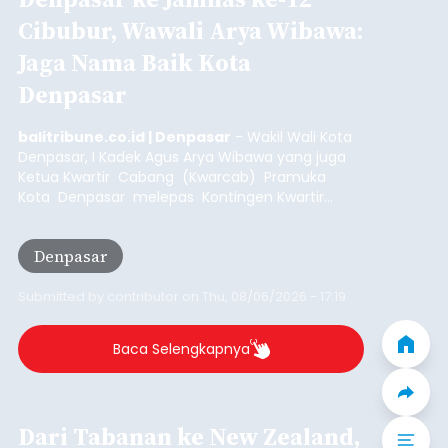
balitribune.co.id I Jakarta -
Persatuan
Wartawan Indonesia (PWI) Pusat berkolaborasi
dengan Asosiasi Fintech Pendanaan Bersama
Indonesia (AFPI) dan Otoritas Jasa Keuangan
(OJK) menggelar Workshop bertajuk "Pintar
untuk Inklusi Keuangan: Jurnalisme untuk
Nasional
Kepentingan Publik" di Aryaduta Hotel (Tugu
Tani) Jakarta, Kamis (6/8/2026).
Submitted by
contributor
on
Thu, 08/06/2026 - 20:05
Baca Selengkapnya
Gubernur Koster Gencarkan 5
Kawasan di Bali Rendah Emisi
balitribune.co.id I Denpasar -
Gubernur Bali,
Wayan Koster menetapkan 5 kawasan di Bali
seperti Nusa Dua dan Kuta di Badung, Ubud di