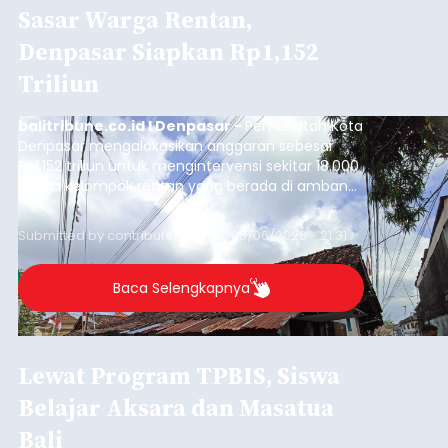
Sasar Warga Rentan,
Denpasar Siapkan Rp1,152
Triliun
balitribune.co.id I Denpasar -
Pemerintah Kota
Denpasar mengalokasikan anggaran sebesar
Rp1,152 triliun untuk mengintervensi sekitar 18.000
warga kelompok rentan yang berada di ambang
garis kemiskinan. Langkah strategis ini diambil
guna menjaga masyarakat yang berada pada
Submitted by
contributor
on
Thu, 08/06/2026 - 21:31
kelompok desil 5 dan 6 tersebut agar tidak
merosot ke kategori miskin.
Baca Selengkapnya
Lewat Program TPBIS, Siswa
Belajar Aksara dan Masatua
Bali