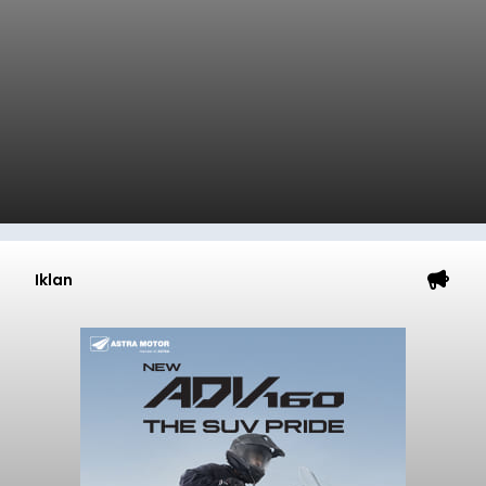
Iklan