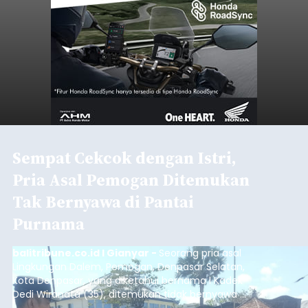
Sempat Cekcok dengan Istri,
Pria Asal Pemogan Ditemukan
Tak Bernyawa di Pantai
Purnama
balitribune.co.id I Gianyar -
Seorang pria asal
Lingkungan Dalem, Pemogan, Denpasar Selatan,
Kota Denpasar, yang diketahui bernama I Kadek
Dedi Wiranata (35), ditemukan tidak bernyawa di
pesisir Pantai Purnama, Sukawati.