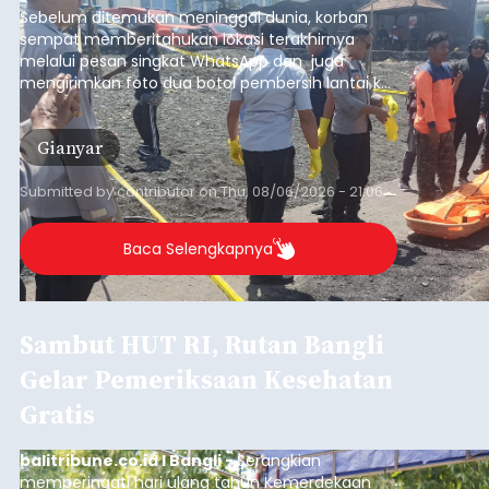
Sebelum ditemukan meninggal dunia, korban
sempat memberitahukan lokasi terakhirnya
melalui pesan singkat WhatsApp dan juga
mengirimkan foto dua botol pembersih lantai ke
istrinya.
Gianyar
Submitted by
contributor
on
Thu, 08/06/2026 - 21:06
Baca Selengkapnya
Sambut HUT RI, Rutan Bangli
Gelar Pemeriksaan Kesehatan
Gratis
balitribune.co.id I Bangli -
Serangkian
memperingati hari ulang tahun Kemerdekaan