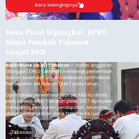
Baca Selengkapnya
Dana Pusat Dipangkas, DPRD
Minta Pemkab Tabanan
Genjot PAD
balitribune.co.id I Tabanan -
Badan Anggaran
(Banggar) DPRD Tabanan mendesak pemerintah
daerah setempat untuk melakukan optimalisasi
Pendapatan Asli Daerah (PAD) pada tahun
anggaran 2027.
Optimalisasi penerimaan dari sisi PAD itu dirasa
perlu karena APBD Tabanan pada 2027 diproyeksi
mengalami penurunan pendapatan, terutama
akibat pemangkasan dana Transfer Ke Luar
Daerah (TKD) dari pemerintah pusat.
Tabanan