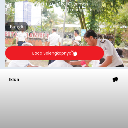
Republik Indonesia ( HUT RI) ke-81, Rumah
Tahanan Negara Kelas II B Bangli menggelar
kegiatan pemeriksaan kesehatan gratis, Rabu
(6/8/2026).
Bangli
Submitted by
contributor
on
Thu, 08/06/2026 - 20:56
Baca Selengkapnya
Iklan