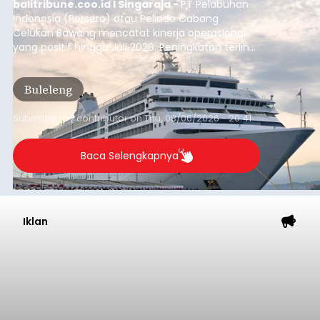
balitribune.coo.id I Singaraja -
PT Pelabuhan
Indonesia (Persero) atau Pelindo Cabang
Celukan Bawang mencatat kinerja operasional
yang positif hingga Juli 2026. Peningkatan terlihat
dari arus kapal yang mencapai 1,48 juta Gross
Tonnage (GT), atau tumbuh 12,4 persen
Buleleng
dibandingkan periode yang sama tahun lalu
yang tercatat sebesar 1,32 juta GT.
Submitted by
contributor
on
Thu, 08/06/2026 - 20:41
Baca Selengkapnya
Iklan