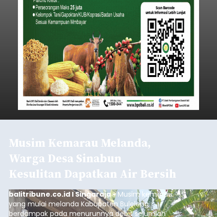
Musim Kemarau Melanda,
Warga Desa Sinabun
Kesulitan Dapatkan Air Bersih
balitribune.co.id I Singaraja -
Musim kemarau
yang mulai melanda Kabupaten Buleleng
berdampak pada menurunnya debit sejumlah