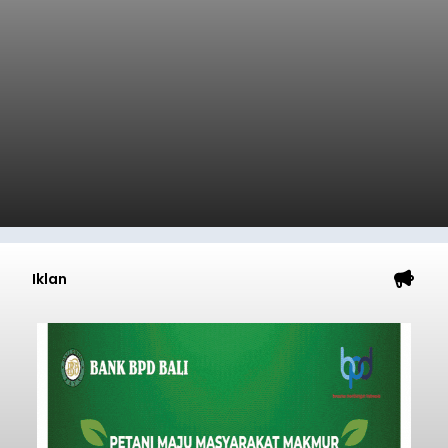
Iklan