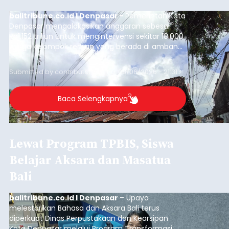
balitribune.co.id I Denpasar -
Pemerintah Kota
Denpasar mengalokasikan anggaran sebesar
Rp1,152 triliun untuk mengintervensi sekitar 18.000
warga kelompok rentan yang berada di ambang
garis kemiskinan. Langkah strategis ini diambil
guna menjaga masyarakat yang berada pada
Submitted by
contributor
on
Thu, 08/06/2026 - 21:31
kelompok desil 5 dan 6 tersebut agar tidak
merosot ke kategori miskin.
Baca Selengkapnya
Lewat Program TPBIS, Siswa
Belajar Aksara dan Masatua
Bali
balitribune.co.id I Denpasar
– Upaya
melestarikan Bahasa dan Aksara Bali terus
diperkuat Dinas Perpustakaan dan Kearsipan
Kota Denpasar melalui Program Transformasi