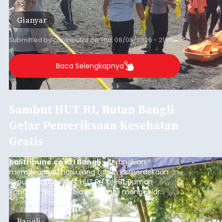
istrinya.
Gianyar
Submitted by
contributor
on
Thu, 08/06/2026 - 21:06
Baca Selengkapnya
Sambut HUT RI, Rutan Bangli
Gelar Pemeriksaan Kesehatan
Gratis
balitribune.co.id I Bangli -
Serangkian
memperingati hari ulang tahun Kemerdekaan
Republik Indonesia ( HUT RI) ke-81, Rumah
Tahanan Negara Kelas II B Bangli menggelar
kegiatan pemeriksaan kesehatan gratis, Rabu
(6/8/2026).
Bangli