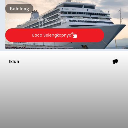
Tonnage (GT), atau tumbuh 12,4 persen
Buleleng
dibandingkan periode yang sama tahun lalu
yang tercatat sebesar 1,32 juta GT.
Submitted by
contributor
on
Thu, 08/06/2026 - 20:41
Baca Selengkapnya
Iklan