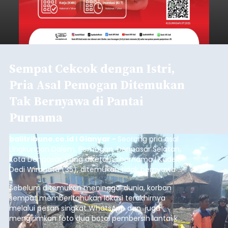
Sempat Cekcok dengan Istri,
Pria Asal Pemogan Ditemukan
Tak Bernyawa di Pantai
Purnama
balitribune.co.id I Gianyar -
Seorang pria asal
Lingkungan Dalem, Pemogan, Denpasar Selatan,
Kota Denpasar, yang diketahui bernama I Kadek
Dedi Wiranata (35), ditemukan tidak bernyawa di
pesisir Pantai Purnama, Sukawati.
Sebelum ditemukan meninggal dunia, korban
sempat memberitahukan lokasi terakhirnya
melalui pesan singkat WhatsApp dan juga
mengirimkan foto dua botol pembersih lantai ke