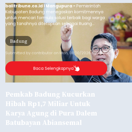
balitribune.co.id I Mangupura -
Pemerintah
Kabupaten Badung menegaskan komitmennya
untuk mencari formula solusi terbaik bagi warga
yang tanahnya ditetapkan sebagai Ruang
Terbuka Hijau (RTH) maupun Lahan Pertanian
Pangan Berkelanjutan (LP2B).
Badung
Submitted by
contributor
on
Mon, 08/10/2026 - 22:59
Baca Selengkapnya
Pemkab Badung Kucurkan
Hibah Rp1,7 Miliar Untuk
Karya Agung di Pura Dalem
Batubayan Abiansemal