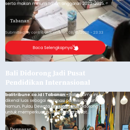
serta makan minum tahun anggaran 2023-2025.
Tabanan
Submitted by
contributor
on
Mon, 08/10/2026 - 23:33
Baca Selengkapnya
Bali Didorong Jadi Pusat
Pendidikan Internasional
balitribune.co.id I Tabanan -
Bali selama ini
dikenal luas sebagai destinasi pariwisata dunia.
Namun, Pulau Dewata kini juga terus didorong
untuk memperkuat posisi sebagai pusat
pendidikan internasional atau "education hub".
Denpasar