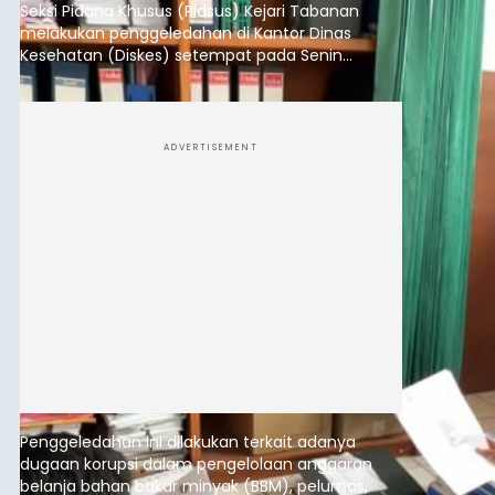
Seksi Pidana Khusus (Pidsus) Kejari Tabanan
melakukan penggeledahan di Kantor Dinas
Kesehatan (Diskes) setempat pada Senin
(10/8/2026).
ADVERTISEMENT
Penggeledahan ini dilakukan terkait adanya
dugaan korupsi dalam pengelolaan anggaran
belanja bahan bakar minyak (BBM), pelumas,