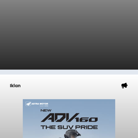
Iklan