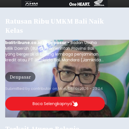
Ratusan Ribu UMKM Bali Naik
Kelas
balitribune.co.id I Denpasar -
Badan Usaha
Milik Daerah (BUMD) Pemerintah Provinsi Bali
yang bergerak di bidang lembaga penjaminan
kredit atau PT Jamkrida Bali Mandara (Jamkrida
Bali) telah mencatatkan penjaminan kredit
kepada 549 ribu usaha mikro, kecil dan
Denpasar
menengah (UMKM) di Bali.
Submitted by
contributor
on
Mon, 08/10/2026 - 23:24
Baca Selengkapnya
Terkait Aturan Belanja