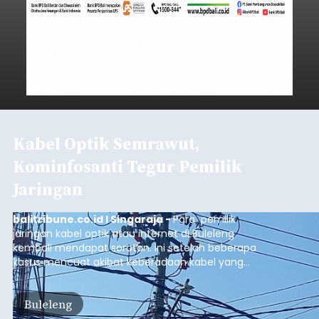
Kabel Optik Semrawut,
Kominfosanti Tegur Pemilik
Jaringan
balitribune.co.id I Singaraja -
Para pemilik
jaringan kabel optik atau internet di Buleleng
kembali mendapat sorotan. Ini setelah beberapa
kasus mencuat akibat keberadaan kabel yang
terpasang sembarangan. Bahkan nyaris
membuat celaka setelah pengendara sepeda
Buleleng
motor terjatuh akibat lehernya terlilit kabel yang
melintang di salah satu ruas jalan di Kota