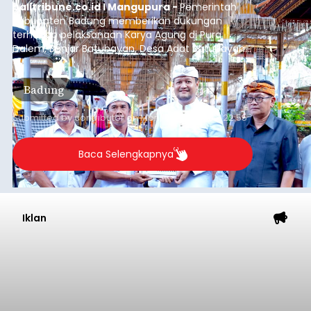
balitribune.co.id I Mangupura -
Pemerintah
Kabupaten Badung memberikan dukungan
terhadap pelaksanaan Karya Agung di Pura
Dalem, Banjar Batubayan, Desa Adat Batubayan,
Kecamatan Abiansemal. Dukungan tersebut
diwujudkan melalui bantuan hibah sebesar Rp1,7
Badung
miliar dari Anggaran Induk Tahun 2026.
Submitted by
contributor
on
Mon, 08/10/2026 - 22:55
Baca Selengkapnya
Iklan