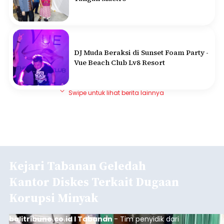
DJ Muda Beraksi di Sunset Foam Party -
Vue Beach Club Lv8 Resort
Swipe untuk lihat berita lainnya
Kejari Tabanan Geledah
Kantor Diskes Terkait Dugaan
Korupsi Minyak
balitribune.co.id I Tabanan
- Tim penyidik dari