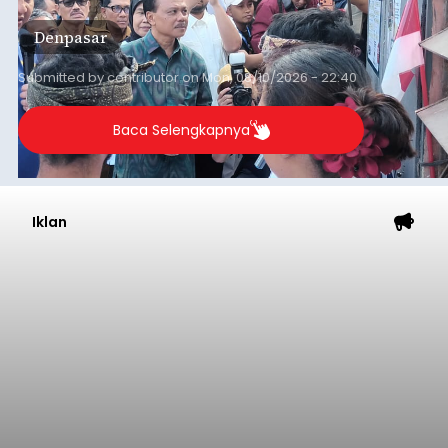
Denpasar
Submitted by
contributor
on
Mon, 08/10/2026 - 22:40
Baca Selengkapnya
Iklan