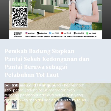
Pemkab Badung Siapkan
Pantai Sekeh Kedonganan dan
Pantai Berawa sebagai
Pelabuhan Tol Laut
balitribune.co.id I Mangupura -
Pemerintah
Kabupaten Badung terus mematangkan
rencana pembangunan dua pelabuhan yang
diproyeksikan menjadi bagian dari sistem tol laut
sekaligus transportasi publik terintegrasi. Dua
lokasi yang disiapkan berada di Pantai Sekeh,