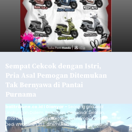
pesisir Pantai Purnama, Sukawati.
Sebelum ditemukan meninggal dunia, korban
sempat memberitahukan lokasi terakhirnya
melalui pesan singkat WhatsApp dan juga
mengirimkan foto dua botol pembersih lantai ke
istrinya.
Gianyar
Submitted by
contributor
on
Thu, 08/06/2026 - 21:06
Baca Selengkapnya
Sambut HUT RI, Rutan Bangli
Gelar Pemeriksaan Kesehatan
Gratis
balitribune.co.id I Bangli -
Serangkian
memperingati hari ulang tahun Kemerdekaan