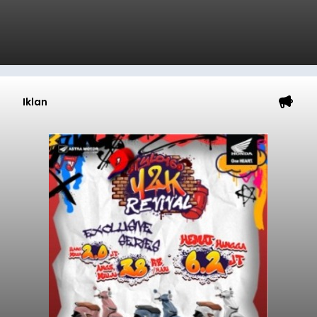
Iklan
Sempat Cekcok dengan Istri,
Pria Asal Pemogan Ditemukan
Tak Bernyawa di Pantai
Purnama
balitribune.co.id I Gianyar -
Seorang pria asal
Lingkungan Dalem, Pemogan, Denpasar Selatan,
Kota Denpasar, yang diketahui bernama I Kadek
Dedi Wiranata (35), ditemukan tidak bernyawa di