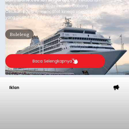
Badung
Submitted by
contributor
on
Thu, 08/06/2026 - 20:38
Baca Selengkapnya
Dana Pusat Dipangkas, DPRD
Minta Pemkab Tabanan
Genjot PAD
balitribune.co.id I Tabanan -
Badan Anggaran
(Banggar) DPRD Tabanan mendesak pemerintah
daerah setempat untuk melakukan optimalisasi
Pendapatan Asli Daerah (PAD) pada tahun
anggaran 2027.
Optimalisasi penerimaan dari sisi PAD itu dirasa
perlu karena APBD Tabanan pada 2027 diproyeksi
mengalami penurunan pendapatan, terutama