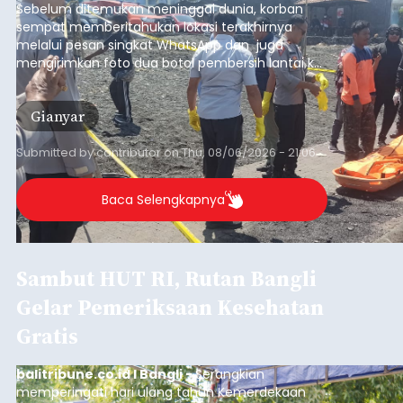
Republik Indonesia ( HUT RI) ke-81, Rumah
Tahanan Negara Kelas II B Bangli menggelar
kegiatan pemeriksaan kesehatan gratis, Rabu
(6/8/2026).
Bangli
Submitted by
contributor
on
Thu, 08/06/2026 - 20:56
Baca Selengkapnya
Iklan