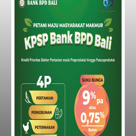
Kunjungan Kapal Pesiar di
Pelabuhan Celukan Bawang
Tumbuh 25 Persen
balitribune.coo.id I Singaraja -
PT Pelabuhan
Indonesia (Persero) atau Pelindo Cabang
Celukan Bawang mencatat kinerja operasional
yang positif hingga Juli 2026. Peningkatan terlihat
dari arus kapal yang mencapai 1,48 juta Gross
Tonnage (GT), atau tumbuh 12,4 persen
Buleleng
dibandingkan periode yang sama tahun lalu
yang tercatat sebesar 1,32 juta GT.
Submitted by
contributor
on
Thu, 08/06/2026 - 20:41
Baca Selengkapnya
Iklan