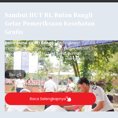
Sambut HUT RI, Rutan Bangli
Gelar Pemeriksaan Kesehatan
Gratis
balitribune.co.id I Bangli -
Serangkian
memperingati hari ulang tahun Kemerdekaan
Republik Indonesia ( HUT RI) ke-81, Rumah
Tahanan Negara Kelas II B Bangli menggelar
kegiatan pemeriksaan kesehatan gratis, Rabu
(6/8/2026).
Bangli
Submitted by
contributor
on
Thu, 08/06/2026 - 20:56
Baca Selengkapnya