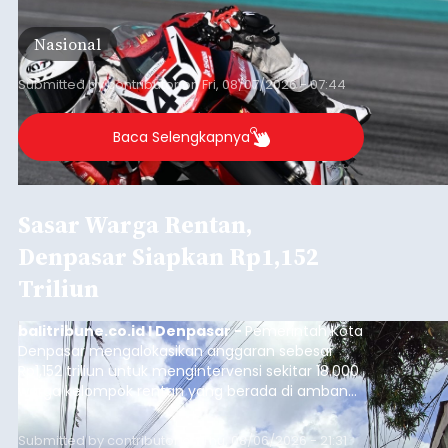
berlangsung di Pertamina Mandalika
International Circuit, Lombok, Nusa Tenggara
Nasional
Barat, pada 7–9 Agustus 2026.
Submitted by
contributor
on
Fri, 08/07/2026 - 07:44
Baca Selengkapnya
Sasar Warga Rentan,
Denpasar Siapkan Rp1,152
Triliun
balitribune.co.id I Denpasar -
Pemerintah Kota
Denpasar mengalokasikan anggaran sebesar
Rp1,152 triliun untuk mengintervensi sekitar 18.000
warga kelompok rentan yang berada di ambang
garis kemiskinan. Langkah strategis ini diambil
guna menjaga masyarakat yang berada pada
Submitted by
contributor
on
Thu, 08/06/2026 - 21:31