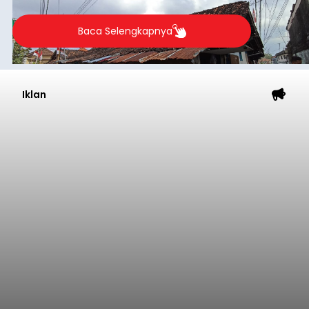
kelompok desil 5 dan 6 tersebut agar tidak
merosot ke kategori miskin.
Baca Selengkapnya
Iklan