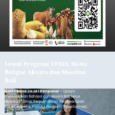
Lewat Program TPBIS, Siswa
Belajar Aksara dan Masatua
Bali
balitribune.co.id I Denpasar
– Upaya
melestarikan Bahasa dan Aksara Bali terus
diperkuat Dinas Perpustakaan dan Kearsipan
Kota Denpasar melalui Program Transformasi
Perpustakaan Berbasis Inklusi Sosial (TPBIS).