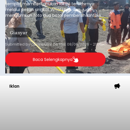
sempat memberitahukan lokasi terakhirnya
melalui pesan singkat WhatsApp dan juga
mengirimkan foto dua botol pembersih lantai ke
istrinya.
Gianyar
Submitted by
contributor
on
Thu, 08/06/2026 - 21:06
Baca Selengkapnya
Iklan