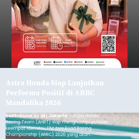
Astra Honda Siap Lanjutkan
Performa Positif di ARRC
Mandalika 2026
balitribune.co.id | Jakarta
– Astra Honda
Racing Team (AHRT) siap menghadapi putaran
keempat Idemitsu FIM Asia Road Racing
Championship (ARRC) 2026 yang akan