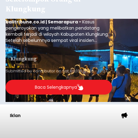
Klungkung
balitribune.co.id | Semarapura -
Kasus
pengeroyokan yang melibatkan pendatang
kembali terjadi di wilayah Kabupaten Klungkung.
Setelah sebelumnya sempat viral insiden
keributan di barat Pasar Galiran, peristiwa serupa
kini menimpa seorang pemuda asal Kabupaten
Klungkung
Sumba Barat Daya (SBD), Nusa Tenggara Timur
(NTT).
Submitted by
contributor
on
Sat, 08/08/2026 - 13:07
Baca Selengkapnya
Iklan