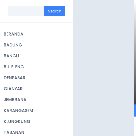
Skip
to
Search
main
content
BERANDA
Main
BADUNG
navigation
BANGLI
BULELENG
DENPASAR
GIANYAR
JEMBRANA
KARANGASEM
KLUNGKUNG
TABANAN