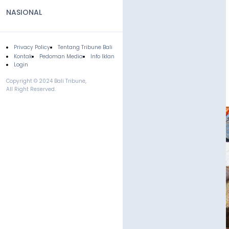
NASIONAL
Privacy Policy
Tentang Tribune Bali
Footer
Kontak
Pedoman Media
Info Iklan
Login
Copyright © 2024 Bali Tribune,
All Right Reserved.