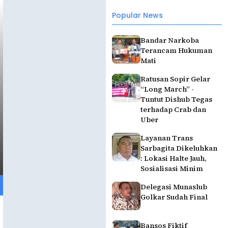
Popular News
Bandar Narkoba
Terancam Hukuman
Mati
Ratusan Sopir Gelar
“Long March” -
Tuntut Dishub Tegas
terhadap Crab dan
Uber
Layanan Trans
Sarbagita Dikeluhkan
: Lokasi Halte Jauh,
Sosialisasi Minim
Delegasi Munaslub
Golkar Sudah Final
Bansos Fiktif