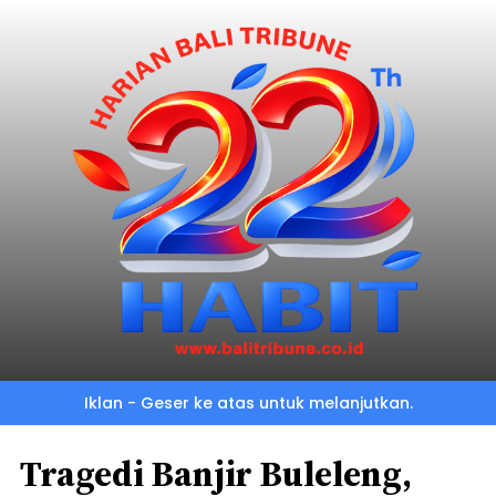
Iklan - Geser ke atas untuk melanjutkan.
Tragedi Banjir Buleleng,