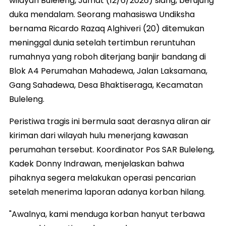
wilayah Buleleng, Jumat (12/6/2026) siang, berujung
duka mendalam. Seorang mahasiswa Undiksha
bernama Ricardo Razaq Alghiveri (20) ditemukan
meninggal dunia setelah tertimbun reruntuhan
rumahnya yang roboh diterjang banjir bandang di
Blok A4 Perumahan Mahadewa, Jalan Laksamana,
Gang Sahadewa, Desa Bhaktiseraga, Kecamatan
Buleleng.
Peristiwa tragis ini bermula saat derasnya aliran air
kiriman dari wilayah hulu menerjang kawasan
perumahan tersebut. Koordinator Pos SAR Buleleng,
Kadek Donny Indrawan, menjelaskan bahwa
pihaknya segera melakukan operasi pencarian
setelah menerima laporan adanya korban hilang.
"Awalnya, kami menduga korban hanyut terbawa